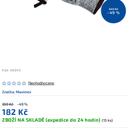
359 Kč
–49 %
Kód:
48840
Neohodnoceno
Značka:
Maximex
359 Kč
–49 %
182 Kč
ZBOŽÍ NA SKLADĚ (expedice do 24 hodin)
(15 ks)