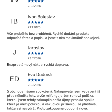
VV
28.7.2026
Ivan Boleslav
IB
27.7.2026
Vše proběhlo bez problémů. Rychlé dodání, produkt
odpovídá fotce a popisu a jsme s ním maximálně spokojeni.
Jaroslav
J
23.7.2026
Bezproblémový nákup, rychlá doprava.
Eva Dudová
ED
20.7.2026
S obchodem jsem spokojená. Nakupovala jsem vybavení již
před několika lety, a vše mi funguje. Jen rohová polička,
kterou jsem tehdy zakoupila došla újmy: praskla spojka,
která je mezi poličkou a vakuovou přísavkou. Je plastová,
takže asi nevydrží. Proto zakoupena obdobná,nová.