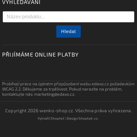
VYHLEDÁVÁNÍ
Hledat
PŘIJÍMÁME ONLINE PLATBY
Probíhají práce na úplném přizpůsobení webu edaxo.cz požadavkům
WCAG 2.2. Děkujeme za trpělivost. Pokud narazíte na problém,
kontaktujte nás: marketing@edaxo.cz.
Copyright 2026
wenko-shop.cz
. Všechna práva vyhrazena.
Vytvořil
Shoptet
| Design
Shoptak.cz.