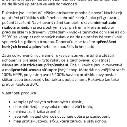
najde široké uplatnění ve vaší domácnosti.
Rukavice jsou velmi důležitým atributem mnoha činností. Nacházejí
uplatnění při úklidu v dílně nebo zahradě, stejně jako při grilování,
pečení či vaření. Navrhovaný námi komplet rukavic
minimalizuje
riziko zranění
při práci s ostrými noži, při tření a krájení nebo při
práci se sklem a dřevem. Vzhledem k vysoké termické ochraně až do
250°C se komplet ochranných rukavic najde uplatnění během úkolů
spojených s grilem a troubou. Doporučuje se také pro
přenášení
horkých hrnců a pánví
nebo pro použití v krbech atd.
Zatímco konvenční ochranné rukavice jsou velmi tuhé a ztěžují
uchopení a přenášení, tyto rukavice si zachovávají obratnost
díky
velmi elastickému přizpůsobení.
Obě rukavice jsou dvouvrstvé
a mají
protiskluzovou síťku
pro jistý úchop. Materiál na vnější straně:
100% HPPE, polyester; uvnitř: 100% bavlna; protiskluzový povlak:
silikon. Jsou bezpečné v kontaktu s potravinami. Rukavice lze také
prát při teplotě 30°C.
Vlastnosti produktu:
komplet pánských ochranných rukavic,
charakterizuje je vysoká odolnost vůči teplu,
minimalizují riziko zranění,
jsou velmi elastické, což ovlivňuje dobré přizpůsobení,
mají protiskluzovou síťku, která zaručuje jistý úchop.