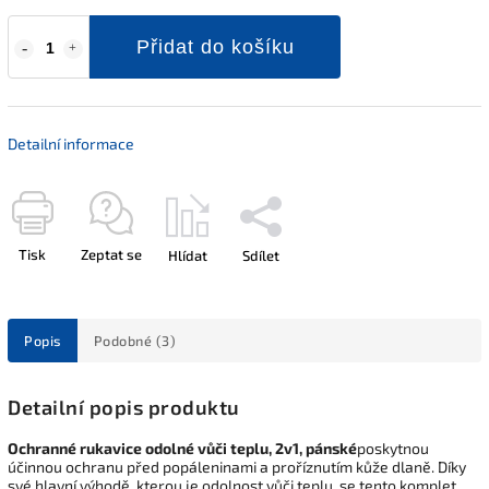
Přidat do košíku
Detailní informace
Tisk
Zeptat se
Hlídat
Sdílet
Popis
Podobné (3)
Detailní popis produktu
Ochranné rukavice odolné vůči teplu, 2v1, pánské
poskytnou
účinnou ochranu před popáleninami a proříznutím kůže dlaně. Díky
své hlavní výhodě, kterou je odolnost vůči teplu, se tento komplet