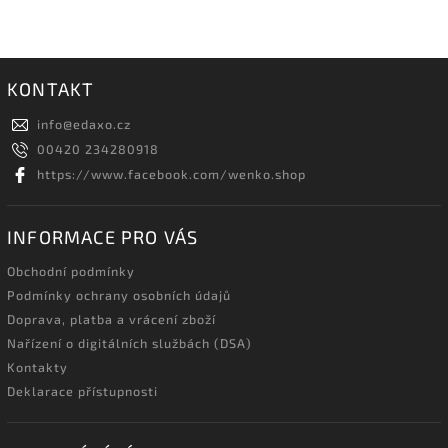
KONTAKT
info
@
edaxo.cz
00420 234280918
https://www.facebook.com/wenko.shop
INFORMACE PRO VÁS
Obchodní podmínky
Podmínky ochrany osobních údajů
Doprava, platba a vrácení zboží
Nařízení o digitálních službách (DSA)
Kontakty
Deklarace přístupnosti