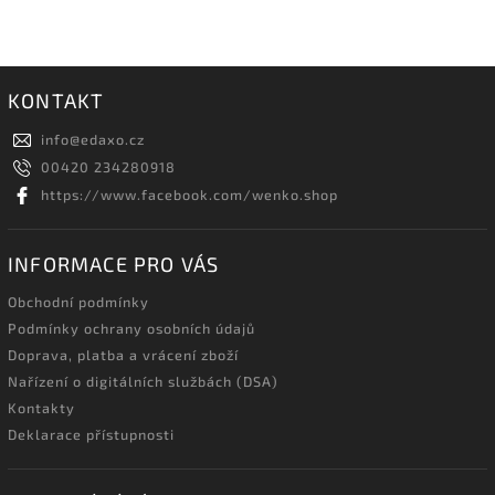
KONTAKT
info
@
edaxo.cz
00420 234280918
https://www.facebook.com/wenko.shop
INFORMACE PRO VÁS
Obchodní podmínky
Podmínky ochrany osobních údajů
Doprava, platba a vrácení zboží
Nařízení o digitálních službách (DSA)
Kontakty
Deklarace přístupnosti