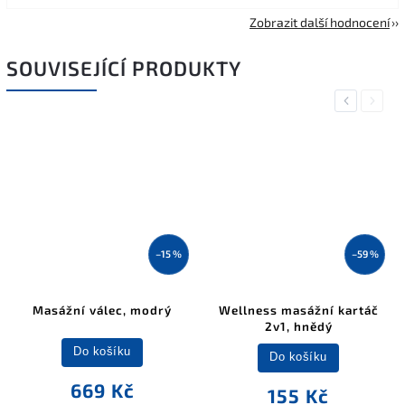
Zobrazit další hodnocení
SOUVISEJÍCÍ PRODUKTY
Previous
Next
–15 %
–59 %
Masážní válec, modrý
Wellness masážní kartáč
2v1, hnědý
Do košíku
Do košíku
669 Kč
155 Kč