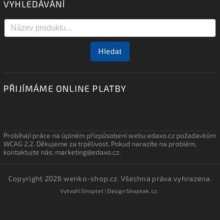
VYHLEDÁVÁNÍ
Hledat
PŘIJÍMÁME ONLINE PLATBY
Probíhají práce na úplném přizpůsobení webu edaxo.cz požadavkům
WCAG 2.2. Děkujeme za trpělivost. Pokud narazíte na problém,
kontaktujte nás: marketing@edaxo.cz.
Copyright 2026
wenko-shop.cz
. Všechna práva vyhrazena.
Vytvořil
Shoptet
| Design
Shoptak.cz.