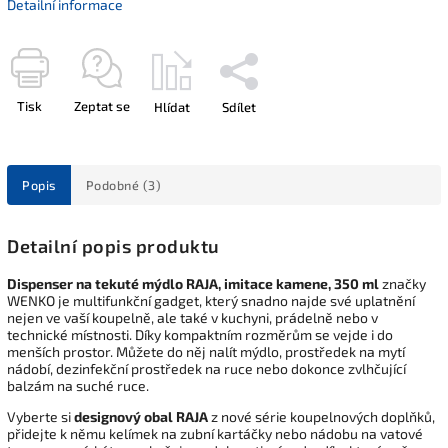
Detailní informace
Tisk
Zeptat se
Hlídat
Sdílet
Popis
Podobné (3)
Detailní popis produktu
Dispenser na tekuté mýdlo RAJA, imitace kamene, 350 ml
značky
WENKO je multifunkční gadget, který snadno najde své uplatnění
nejen ve vaší koupelně, ale také v kuchyni, prádelně nebo v
technické místnosti. Díky kompaktním rozměrům se vejde i do
menších prostor. Můžete do něj nalít mýdlo, prostředek na mytí
nádobí, dezinfekční prostředek na ruce nebo dokonce zvlhčující
balzám na suché ruce.
Vyberte si
designový
obal RAJA
z nové série koupelnových doplňků,
přidejte k němu kelímek na zubní kartáčky nebo nádobu na vatové