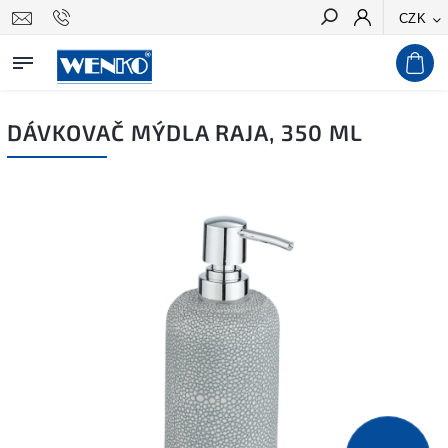
CZK
Hledat
DÁVKOVAČ MÝDLA RAJA, 350 ML