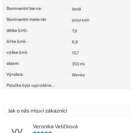
Dominantní barva
:
šedá
Dominantní materiál
:
polyresin
délka (cm):
:
7,8
šírka (cm):
:
8,8
výška (cm)
:
10,7
objem
:
350 ml
Výrobce
:
Wenko
Položka byla vyprodána…
Veronika Veličková
VV