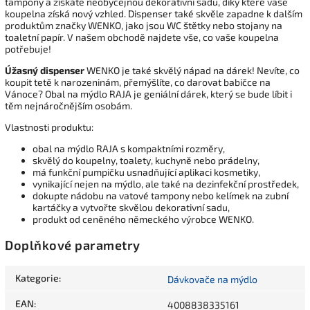
tampony a získáte neobyčejnou dekorativní sadu, díky které vaše
koupelna získá nový vzhled. Dispenser také skvěle zapadne k dalším
produktům značky WENKO, jako jsou WC štětky nebo stojany na
toaletní papír. V našem obchodě najdete vše, co vaše koupelna
potřebuje!
Úžasný
dispenser
WENKO je také skvělý nápad na dárek! Nevíte, co
koupit tetě k narozeninám, přemýšlíte, co darovat babičce na
Vánoce? Obal na mýdlo RAJA je geniální dárek, který se bude líbit i
těm nejnáročnějším osobám.
Vlastnosti produktu:
obal na mýdlo RAJA s kompaktními rozměry,
skvělý do koupelny, toalety, kuchyně nebo prádelny,
má funkční pumpičku usnadňující aplikaci kosmetiky,
vynikající nejen na mýdlo, ale také na dezinfekční prostředek,
dokupte nádobu na vatové tampony nebo kelímek na zubní
kartáčky a vytvořte skvělou dekorativní sadu,
produkt od ceněného německého výrobce WENKO.
Doplňkové parametry
Kategorie
:
Dávkovače na mýdlo
EAN
:
4008838335161