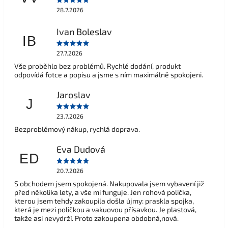
28.7.2026
Ivan Boleslav
IB
27.7.2026
Vše proběhlo bez problémů. Rychlé dodání, produkt
odpovídá fotce a popisu a jsme s ním maximálně spokojeni.
Jaroslav
J
23.7.2026
Bezproblémový nákup, rychlá doprava.
Eva Dudová
ED
20.7.2026
S obchodem jsem spokojená. Nakupovala jsem vybavení již
před několika lety, a vše mi funguje. Jen rohová polička,
kterou jsem tehdy zakoupila došla újmy: praskla spojka,
která je mezi poličkou a vakuovou přísavkou. Je plastová,
takže asi nevydrží. Proto zakoupena obdobná,nová.