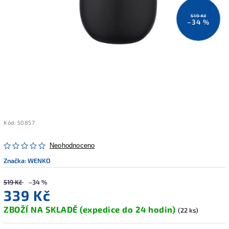
519 Kč
–34 %
Kód:
50857
Neohodnoceno
Značka:
WENKO
519 Kč
–34 %
339 Kč
ZBOŽÍ NA SKLADĚ (expedice do 24 hodin)
(22 ks)