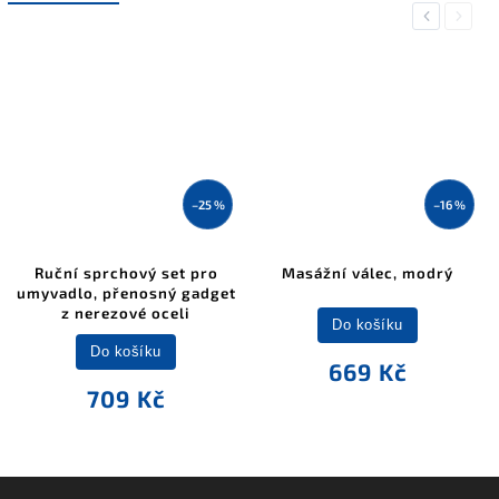
Previous
Next
–25 %
–16 %
Ruční sprchový set pro
Masážní válec, modrý
umyvadlo, přenosný gadget
z nerezové oceli
Do košíku
Do košíku
669 Kč
709 Kč