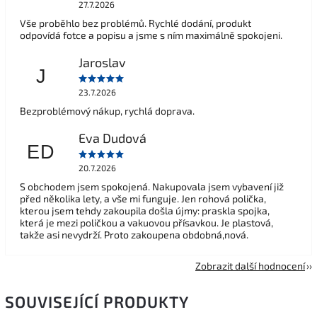
27.7.2026
Vše proběhlo bez problémů. Rychlé dodání, produkt
odpovídá fotce a popisu a jsme s ním maximálně spokojeni.
Jaroslav
J
23.7.2026
Bezproblémový nákup, rychlá doprava.
Eva Dudová
ED
20.7.2026
S obchodem jsem spokojená. Nakupovala jsem vybavení již
před několika lety, a vše mi funguje. Jen rohová polička,
kterou jsem tehdy zakoupila došla újmy: praskla spojka,
která je mezi poličkou a vakuovou přísavkou. Je plastová,
takže asi nevydrží. Proto zakoupena obdobná,nová.
Zobrazit další hodnocení
SOUVISEJÍCÍ PRODUKTY