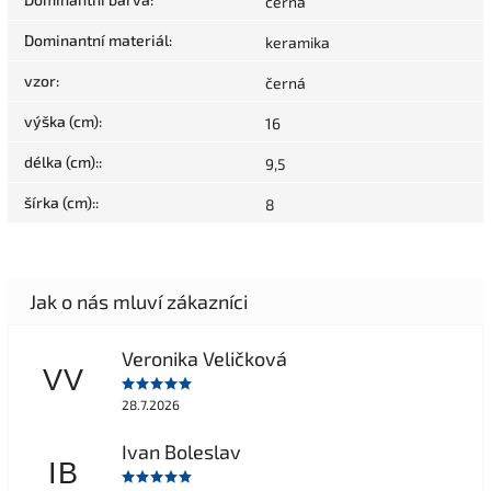
černá
Dominantní materiál
:
keramika
vzor
:
černá
výška (cm)
:
16
délka (cm):
:
9,5
šírka (cm):
:
8
Veronika Veličková
VV
28.7.2026
Ivan Boleslav
IB