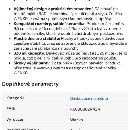
Výjimečný design v praktickém provedení:
Dávkovač na
tekuté mýdlo BADI je kombinací praktičnosti a stylu. Značka
WENKO je známá spolehlivými koupelnovými doplňky.
Kompaktní rozměry, solidní keramika:
Produkt má rozměry
9,5 cm x 8 cm x 16 cm (délka x šířka x výška) a byl vyroben z
odolné keramiky, která je odolná vůči drobným poškozením.
Ploché dno pro stabilitu:
Plochý a hladký spodek dávkovače
zajišťuje stabilitu, čímž se zabraňuje sklouznutí po umyvadle a
zanechávání škrábanců na povrchu.
320 ml kapacity:
Dávkovač může pojmout až 320 ml tekutého
mýdla, což z něj činí ideální volbu pro každodenní použití.
Široký výběr barev:
Dostupný v různých barvách, produkt
představuje vysokou kvalitu a design oceňované značky
WENKO.
Doplňkové parametry
Kategorie
:
Dávkovače na mýdlo
EAN
:
4008838244241
Výrobce
:
Wenko
Dominantní barva
: