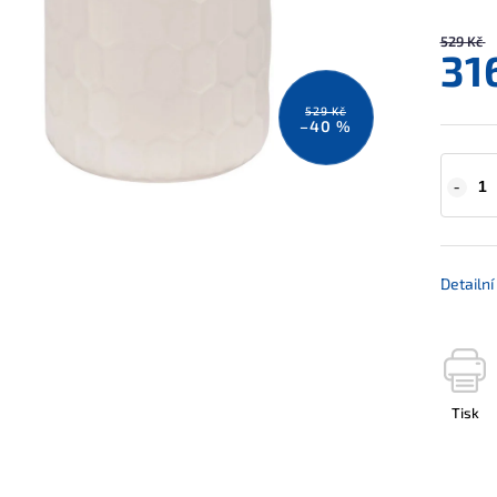
529 Kč
31
529 Kč
–40 %
Detailn
Tisk