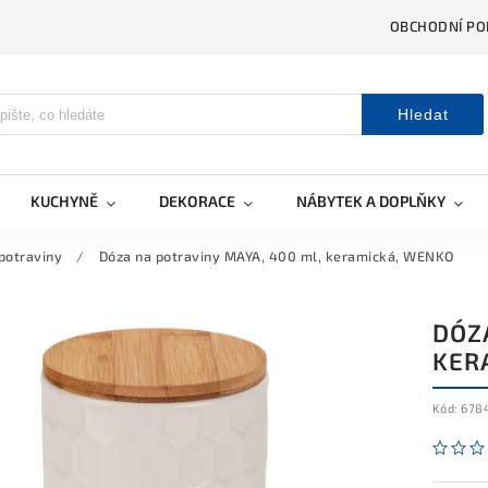
OBCHODNÍ PO
Hledat
KUCHYNĚ
DEKORACE
NÁBYTEK A DOPLŇKY
potraviny
/
Dóza na potraviny MAYA, 400 ml, keramická, WENKO
DÓZ
KER
Kód:
678