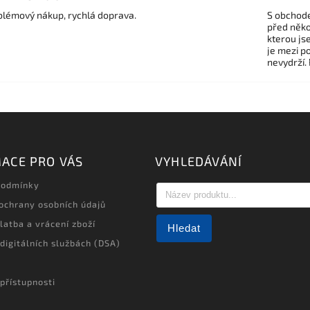
lémový nákup, rychlá doprava.
S obchode
před někol
kterou js
je mezi po
nevydrží.
ACE PRO VÁS
VYHLEDÁVÁNÍ
podmínky
ochrany osobních údajů
latba a vrácení zboží
Hledat
 digitálních službách (DSA)
přístupnosti