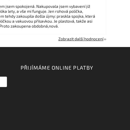
m jsem spokojená. Nakupovala jsem vybavení již
ika lety, a vše mi funguje. Jen rohová polička,
em tehdy zakoupila došla újmy: praskla spojka, která
ličkou a vakuovou přísavkou. Je plastová, takže asi
 Proto zakoupena obdobná,nová.
Zobrazit další hodnocení
PŘIJÍMÁME ONLINE PLATBY