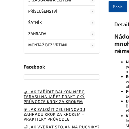
Popis
PŘÍSLUŠENSTVÍ
ŠATNÍK
Detai
ZAHRADA
Nádo
mnoho
MONTÁŽ BEZ VRTÁNÍ
něme
N
Facebook
p
a
R
v
o
P
🌿 JAK ZAŘÍDIT BALKON NEBO
b
TERASU NA JAŘE? PRAKTICKÝ
D
PRŮVODCE KROK ZA KROKEM
B
🌱 JAK ZALOŽIT ZELENINOVOU
z
ZAHRADU KROK ZA KROKEM –
V
PRAKTICKÝ PRŮVODCE
k
š
🛁 JAK VYBRAT STOJAN NA RUČNÍKY?