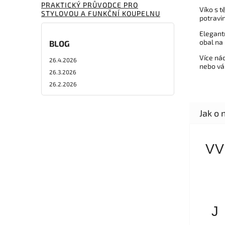
PRAKTICKÝ PRŮVODCE PRO
Víko s t
STYLOVOU A FUNKČNÍ KOUPELNU
potravin
Elegantn
obal na 
BLOG
Více ná
26.4.2026
nebo vá
26.3.2026
26.2.2026
VV
J