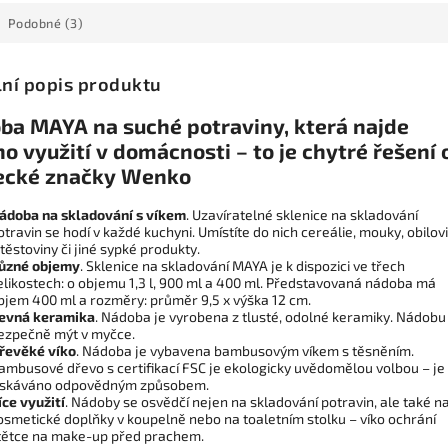
Podobné (3)
lní popis produktu
ba MAYA na suché potraviny, která najde
 využití v domácnosti – to je chytré řešení 
cké značky Wenko
ádoba na skladování s víkem
. Uzavíratelné sklenice na skladování
otravin se hodí v každé kuchyni. Umístíte do nich cereálie, mouky, obilov
 těstoviny či jiné sypké produkty.
ůzné objemy
. Sklenice na skladování MAYA je k dispozici ve třech
elikostech: o objemu 1,3 l, 900 ml a 400 ml. Představovaná nádoba má
bjem 400 ml a rozměry: průměr 9,5 x výška 12 cm.
evná keramika
. Nádoba je vyrobena z tlusté, odolné keramiky. Nádobu
ezpečně mýt v myčce.
řevěké víko
. Nádoba je vybavena bambusovým víkem s těsněním.
ambusové dřevo s certifikací FSC je ekologicky uvědomělou volbou – je
ískáváno odpovědným způsobem.
íce využití
. Nádoby se osvědčí nejen na skladování potravin, ale také n
osmetické doplňky v koupelně nebo na toaletním stolku – víko ochrání
tětce na make-up před prachem.