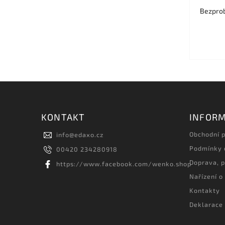
Bezprob
KONTAKT
INFORM
Obchodní 
info
@
edaxo.cz
Podmínky 
00420 234280918
Doprava, p
https://www.facebook.com/wenko.shop
Nařízení o
Kontakty
Deklarace 