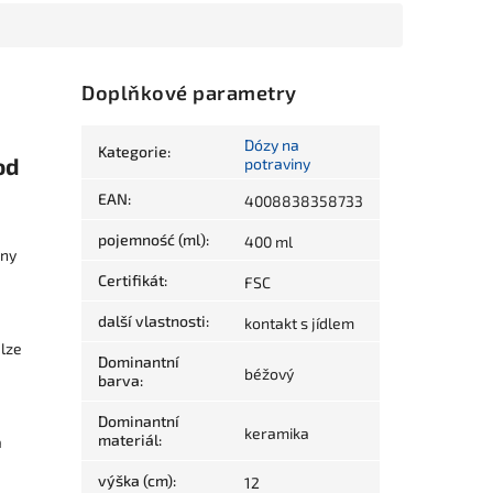
Doplňkové parametry
Dózy na
Kategorie
:
od
potraviny
EAN
:
4008838358733
pojemność (ml)
:
400 ml
iny
Certifikát
:
FSC
další vlastnosti
:
kontakt s jídlem
 lze
Dominantní
béžový
barva
:
Dominantní
keramika
materiál
:
a
výška (cm)
:
12