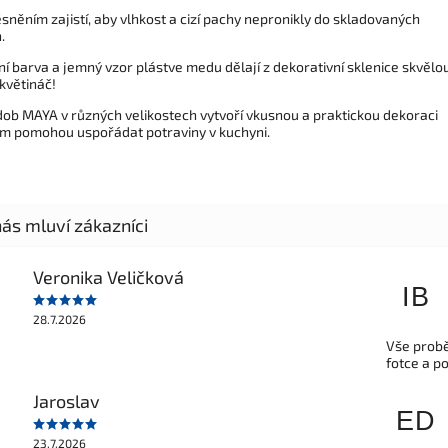
ěsněním zajistí, aby vlhkost a cizí pachy nepronikly do skladovaných
.
í barva a jemný vzor plástve medu dělají z dekorativní sklenice skvělo
květináč!
dob MAYA v různých velikostech vytvoří vkusnou a praktickou dekoraci
m pomohou uspořádat potraviny v kuchyni.
Veronika Veličková
IB
28.7.2026
Vše probě
fotce a p
Jaroslav
ED
23.7.2026