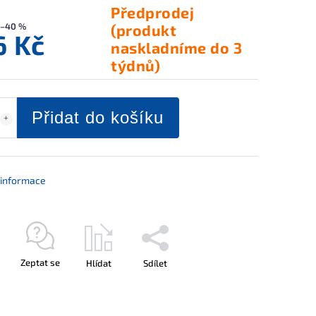
Předprodej
–40 %
(produkt
6 Kč
naskladníme do 3
týdnů)
Přidat do košíku
í informace
Zeptat se
Hlídat
Sdílet