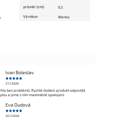
průměr (cm)
:
9,5
Výrobce
:
Wenko
u
Ivan Boleslav
27.7.2026
hlo bez problémů. Rychlé dodání, produkt odpovídá
opisu a jsme s ním maximálně spokojeni.
Eva Dudová
20.7.2026