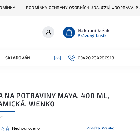
DMÍNKY
PODMÍNKY OCHRANY OSOBNÍCH ÚDAJŮ
DOPRAVA, PL
CZK
Nákupní košík
Prázdný košík
SKLADOVÁNÍ A ČIŠTĚNÍ
PŘÍSLUŠENSTVÍ
00420 234280918
ŠATNÍK
A NA POTRAVINY MAYA, 400 ML,
AMICKÁ, WENKO
47
Značka:
Wenko
Neohodnoceno