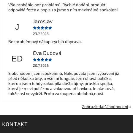
Vše proběhlo bez problémů. Rychlé dodání, produkt
odpovídá fotce a popisu a jsme s ním maximálně spokojeni.
Jaroslav
J
23.7.2026
Bezproblémový nákup, rychlá doprava.
Eva Dudová
ED
20.7.2026
S obchodem jsem spokojená. Nakupovala jsem vybavení již
před několika lety, a vše mi funguje. Jen rohová polička,
kterou jsem tehdy zakoupila došla újmy: praskla spojka,
která je mezi poličkou a vakuovou přísavkou. Je plastová,
takže asi nevydrží. Proto zakoupena obdobná,nová.
Zobrazit další hodnocení
KONTAKT