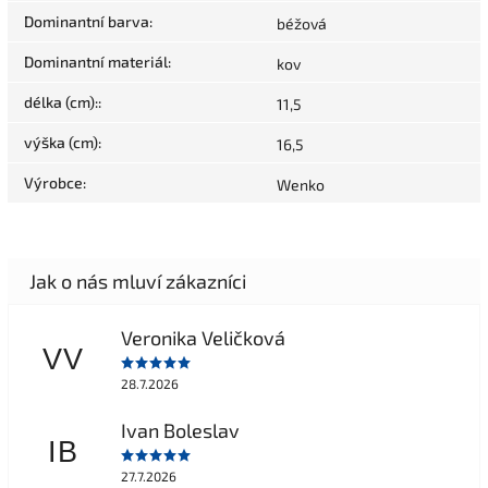
Dominantní barva
:
béžová
Dominantní materiál
:
kov
délka (cm):
:
11,5
výška (cm)
:
16,5
Výrobce
:
Wenko
Veronika Veličková
VV
28.7.2026
Ivan Boleslav
IB
27.7.2026