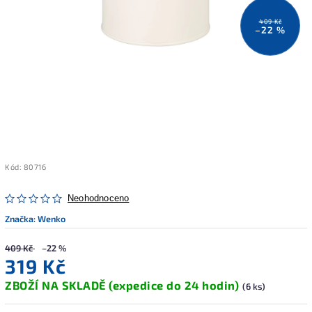
409 Kč
–22 %
Kód:
80716
Neohodnoceno
Značka:
Wenko
409 Kč
–22 %
319 Kč
ZBOŽÍ NA SKLADĚ (expedice do 24 hodin)
(6 ks)