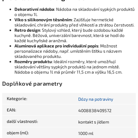
Dekorativní nádoba
: Nádoba na skladování sypkých produktů
o objemu 1l.
Víko s silikonovým těsněním
: Zajišťuje hermetické
skladování, chrání produkty před vlhkostí a ztrátou čerstvosti.
Retro design
: Stylový vzhled, který bude ozdobou každé
kuchyně. Béžová, univerzální barevnost, která se hodí do
každé kuchyňské aranžmá.
Aluminová aplikace pro individuální popis
: Možnost
personalizace nádoby, např. umístěním štítku s názvem
skladovaného produktu.
Rozměry produktu
: Ideální rozměry, které umožňují
skladování většiny sypkých produktů na jednom místě.
Nádoba o objemu 1l má průměr 11,5 cm a výšku 16,5 cm.
Doplňkové parametry
Kategorie
:
Dózy na potraviny
EAN
:
4008838409572
další vlastnosti
:
kontakt s jídlem
objem (ml)
:
1000 ml