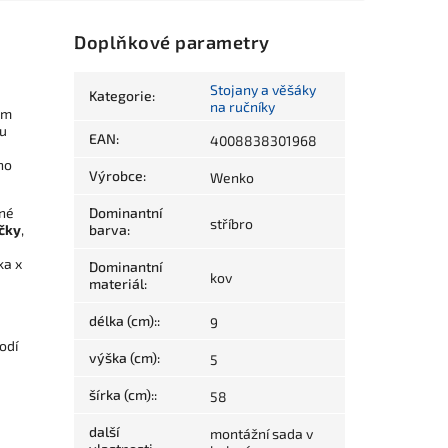
Doplňkové parametry
Stojany a věšáky
Kategorie
:
na ručníky
ém
ou
EAN
:
4008838301968
ho
Výrobce
:
Wenko
né
Dominantní
stříbro
íčky
,
barva
:
ka x
Dominantní
kov
materiál
:
délka (cm):
:
9
odí
výška (cm)
:
5
šírka (cm):
:
58
další
montážní sada v