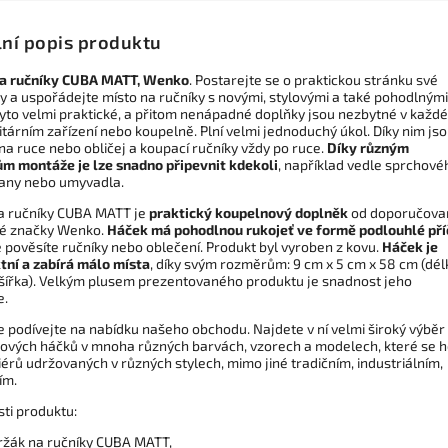
lní popis produktu
a ručníky CUBA MATT, Wenko
. Postarejte se o praktickou stránku své
y a uspořádejte místo na ručníky s novými, stylovými a také pohodlnými
Tyto velmi praktické, a přitom nenápadné doplňky jsou nezbytné v každ
tárním zařízení nebo koupelně. Plní velmi jednoduchý úkol. Díky nim js
na ruce nebo obličej a koupací ručníky vždy po ruce.
Díky různým
m montáže je lze snadno připevnit kdekoli
, například vedle sprchové
vany nebo umyvadla.
a ručníky CUBA MATT je
praktický koupelnový doplněk
od doporučova
é značky Wenko.
Háček má pohodlnou rukojeť ve formě podlouhlé př
 pověsíte ručníky nebo oblečení. Produkt byl vyroben z kovu.
Háček je
ní a zabírá málo místa
, díky svým rozměrům: 9 cm x 5 cm x 58 cm (dél
 šířka). Velkým plusem prezentovaného produktu je snadnost jeho
e.
e podívejte na nabídku našeho obchodu. Najdete v ní velmi široký výběr
ových háčků v mnoha různých barvách, vzorech a modelech, které se h
iérů udržovaných v různých stylech, mimo jiné tradičním, industriálním,
ím.
sti produktu:
ržák na ručníky CUBA MATT,