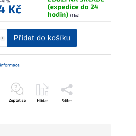
–41 %
4 Kč
(expedice do 24
hodin)
(1 ks)
Přidat do košíku
í informace
Zeptat se
Hlídat
Sdílet