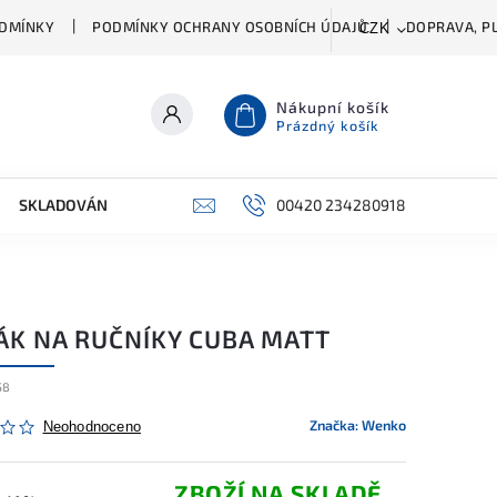
DMÍNKY
PODMÍNKY OCHRANY OSOBNÍCH ÚDAJŮ
DOPRAVA, PL
CZK
Nákupní košík
Prázdný košík
SKLADOVÁNÍ A ČIŠTĚNÍ
PŘÍSLUŠENSTVÍ
00420 234280918
ŠATNÍK
ÁK NA RUČNÍKY CUBA MATT
58
Značka:
Wenko
Neohodnoceno
ZBOŽÍ NA SKLADĚ