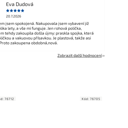
Eva Dudová
20.7.2026
m jsem spokojená. Nakupovala jsem vybavení již
ika lety, a vše mi funguje. Jen rohová polička,
em tehdy zakoupila došla újmy: praskla spojka, která
ličkou a vakuovou přísavkou. Je plastová, takže asi
 Proto zakoupena obdobná,nová.
Zobrazit další hodnocení
ód:
76712
Kód:
76705