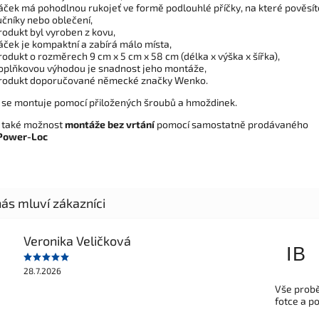
áček má pohodlnou rukojeť ve formě podlouhlé příčky, na které pověsít
učníky nebo oblečení,
rodukt byl vyroben z kovu,
áček je kompaktní a zabírá málo místa,
rodukt o rozměrech 9 cm x 5 cm x 58 cm (délka x výška x šířka),
oplňkovou výhodou je snadnost jeho montáže,
rodukt doporučované německé značky Wenko.
 se montuje pomocí přiložených šroubů a hmoždinek.
e také možnost
montáže bez vrtání
pomocí samostatně prodávaného
Power-Loc
Veronika Veličková
IB
28.7.2026
Vše probě
fotce a p