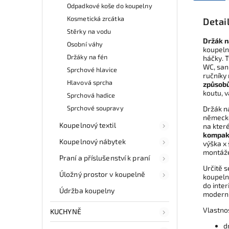
Odpadkové koše do koupelny
Kosmetická zrcátka
Detai
Stěrky na vodu
Držák n
Osobní váhy
koupeln
Držáky na fén
háčky. 
WC, sani
Sprchové hlavice
ručníky 
Hlavová sprcha
způsobů
koutu, 
Sprchová hadice
Sprchové soupravy
Držák n
německ
Koupelnový textil
na které
kompakt
Koupelnový nábytek
výška x
montáž
Praní a příslušenství k praní
Určitě s
Úložný prostor v koupelně
koupeln
do inter
Údržba koupelny
modern
Vlastno
KUCHYNĚ
d