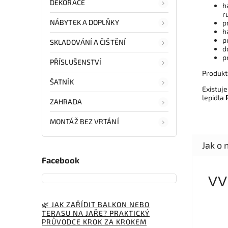
DEKORACE
h
r
NÁBYTEK A DOPLŇKY
p
h
p
SKLADOVÁNÍ A ČIŠTĚNÍ
d
p
PŘÍSLUŠENSTVÍ
Produkt
ŠATNÍK
Existuj
lepidla
ZAHRADA
MONTÁŽ BEZ VRTÁNÍ
Facebook
VV
🌿 JAK ZAŘÍDIT BALKON NEBO
TERASU NA JAŘE? PRAKTICKÝ
PRŮVODCE KROK ZA KROKEM