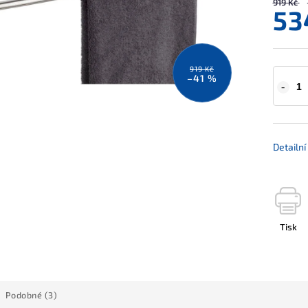
919 Kč
53
919 Kč
–41 %
Detailn
Tisk
Podobné (3)