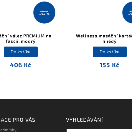
899 Kč
3
–54 %
–
žní válec PREMIUM na
Wellness masážní kartáč
fascii, modrý
hnědý
Do košíku
Do košíku
406 Kč
155 Kč
ACE PRO VÁS
VYHLEDÁVÁNÍ
podmínky