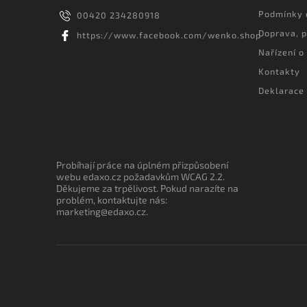
Podmínky 
00420 234280918
Doprava, p
https://www.facebook.com/wenko.shop
Nařízení o
Kontakty
Deklarace 
Probíhají práce na úplném přizpůsobení
webu edaxo.cz požadavkům WCAG 2.2.
Děkujeme za trpělivost. Pokud narazíte na
problém, kontaktujte nás:
marketing@edaxo.cz.