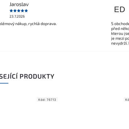
Jaroslav
ED
23.7.2026
lémový nákup, rychlá doprava.
S obchode
před někol
kterou js
je mezi po
nevydrží.
SEJÍCÍ PRODUKTY
Kód:
76713
K