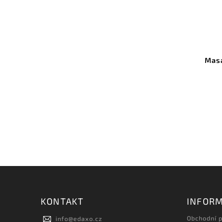
Masá
KONTAKT
INFORM
Obchodní 
info
@
edaxo.cz