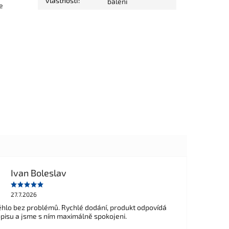
vlastnosti
:
balení
e
Ivan Boleslav
27.7.2026
hlo bez problémů. Rychlé dodání, produkt odpovídá
opisu a jsme s ním maximálně spokojeni.