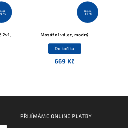
79 Kč
789 Kč
59 %
–15 %
 2v1,
Masážní válec, modrý
Do košíku
669 Kč
PŘIJÍMÁME ONLINE PLATBY