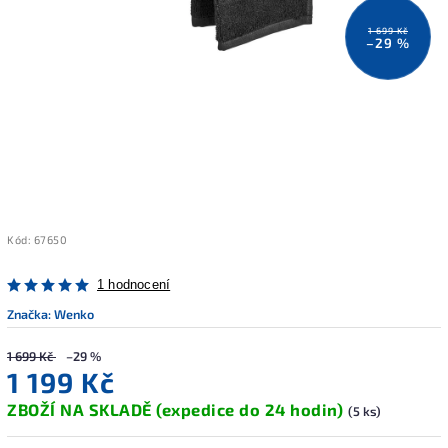
1 699 Kč
–29 %
Kód:
67650
1 hodnocení
Značka:
Wenko
1 699 Kč
–29 %
1 199 Kč
ZBOŽÍ NA SKLADĚ (expedice do 24 hodin)
(5 ks)