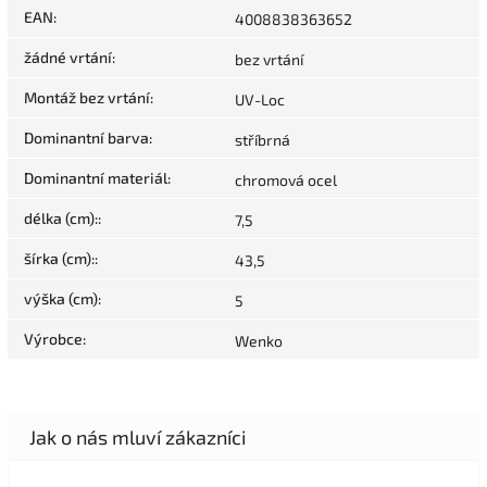
EAN
:
4008838363652
žádné vrtání
:
bez vrtání
Montáž bez vrtání
:
UV-Loc
Dominantní barva
:
stříbrná
Dominantní materiál
:
chromová ocel
délka (cm):
:
7,5
šírka (cm):
:
43,5
výška (cm)
:
5
Výrobce
:
Wenko