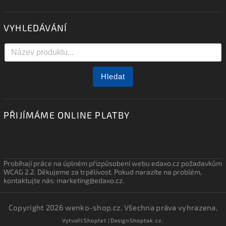
VYHLEDÁVÁNÍ
Hledat
PŘIJÍMÁME ONLINE PLATBY
Probíhají práce na úplném přizpůsobení webu edaxo.cz požadavkům
WCAG 2.2. Děkujeme za trpělivost. Pokud narazíte na problém,
kontaktujte nás: marketing@edaxo.cz.
Copyright 2026
wenko-shop.cz
. Všechna práva vyhrazena.
Vytvořil
Shoptet
| Design
Shoptak.cz.