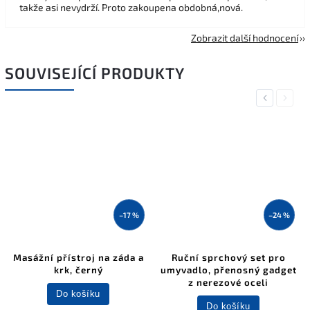
takže asi nevydrží. Proto zakoupena obdobná,nová.
Zobrazit další hodnocení
SOUVISEJÍCÍ PRODUKTY
Previous
Next
–17 %
–24 %
Masážní přístroj na záda a
Ruční sprchový set pro
krk, černý
umyvadlo, přenosný gadget
z nerezové oceli
Do košíku
Do košíku