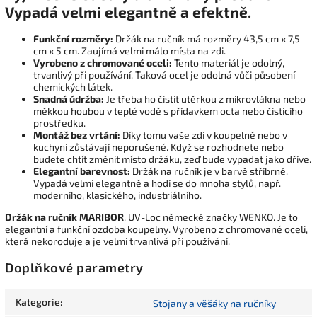
Vypadá velmi elegantně a efektně.
Funkční rozměry:
Držák na ručník má rozměry 43,5 cm x 7,5
cm x 5 cm. Zaujímá velmi málo místa na zdi.
Vyrobeno z chromované oceli:
Tento materiál je odolný,
trvanlivý při používání. Taková ocel je odolná vůči působení
chemických látek.
Snadná údržba:
Je třeba ho čistit utěrkou z mikrovlákna nebo
měkkou houbou v teplé vodě s přídavkem octa nebo čisticího
prostředku.
Montáž bez vrtání:
Díky tomu vaše zdi v koupelně nebo v
kuchyni zůstávají neporušené. Když se rozhodnete nebo
budete chtít změnit místo držáku, zeď bude vypadat jako dříve.
Elegantní barevnost:
Držák na ručník je v barvě stříbrné.
Vypadá velmi elegantně a hodí se do mnoha stylů, např.
moderního, klasického, industriálního.
Držák na ručník MARIBOR
, UV-Loc německé značky WENKO. Je to
elegantní a funkční ozdoba koupelny. Vyrobeno z chromované oceli,
která nekoroduje a je velmi trvanlivá při používání.
Doplňkové parametry
Kategorie
:
Stojany a věšáky na ručníky