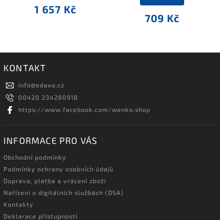
1 657 Kč
709 Kč
KONTAKT
info
@
edaxo.cz
00420 234280918
https://www.facebook.com/wenko.shop
INFORMACE PRO VÁS
Obchodní podmínky
Podmínky ochrany osobních údajů
Doprava, platba a vrácení zboží
Nařízení o digitálních službách (DSA)
Kontakty
Deklarace přístupnosti