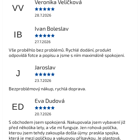
Veronika Veličková
VV
28.7.2026
Ivan Boleslav
IB
27.7.2026
Vše proběhlo bez problémů. Rychlé dodání, produkt
odpovídá fotce a popisu a jsme s ním maximálně spokojeni.
Jaroslav
J
23.7.2026
Bezproblémový nákup, rychlá doprava.
Eva Dudová
ED
20.7.2026
S obchodem jsem spokojená. Nakupovala jsem vybavení již
před několika lety, a vše mi funguje. Jen rohová polička,
kterou jsem tehdy zakoupila došla újmy: praskla spojka,
která je mezi poličkou a vakuovou přísavkou. Je plastová,