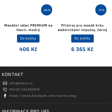
–54 %
–11 %
Masážní válec PREMIUM na
Přístroj pro masáž krku
fascii, modrý
elektrickými impulsy, černý
Do košíku
Do košíku
406 Kč
6 365 Kč
KONTAKT
info
@
edaxo.cz
00420 234280918
https://www.facebook.com/wenko.shop
INFORMACE PRO VÁS