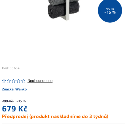
799 Kč
–15 %
Kód:
80654
Neohodnoceno
Značka:
Wenko
799 Kč
–15 %
679 Kč
Předprodej (produkt naskladníme do 3 týdnů)