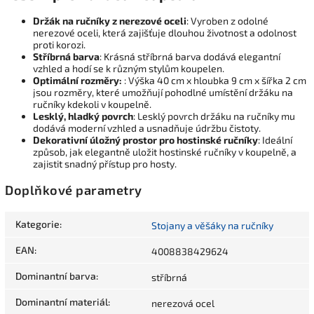
Držák na ručníky z nerezové oceli
: Vyroben z odolné
nerezové oceli, která zajišťuje dlouhou životnost a odolnost
proti korozi.
Stříbrná barva
: Krásná stříbrná barva dodává elegantní
vzhled a hodí se k různým stylům koupelen.
Optimální rozměry:
: Výška 40 cm x hloubka 9 cm x šířka 2 cm
jsou rozměry, které umožňují pohodlné umístění držáku na
ručníky kdekoli v koupelně.
Lesklý, hladký povrch
: Lesklý povrch držáku na ručníky mu
dodává moderní vzhled a usnadňuje údržbu čistoty.
Dekorativní úložný prostor pro hostinské ručníky
: Ideální
způsob, jak elegantně uložit hostinské ručníky v koupelně, a
zajistit snadný přístup pro hosty.
Doplňkové parametry
Kategorie
:
Stojany a věšáky na ručníky
EAN
:
4008838429624
Dominantní barva
:
stříbrná
Dominantní materiál
:
nerezová ocel