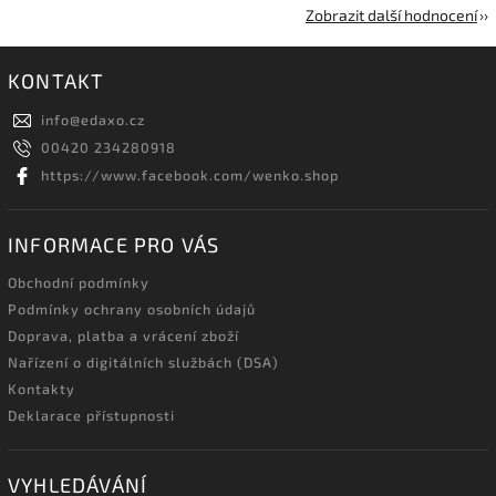
Zobrazit další hodnocení
KONTAKT
info
@
edaxo.cz
00420 234280918
https://www.facebook.com/wenko.shop
INFORMACE PRO VÁS
Obchodní podmínky
Podmínky ochrany osobních údajů
Doprava, platba a vrácení zboží
Nařízení o digitálních službách (DSA)
Kontakty
Deklarace přístupnosti
VYHLEDÁVÁNÍ