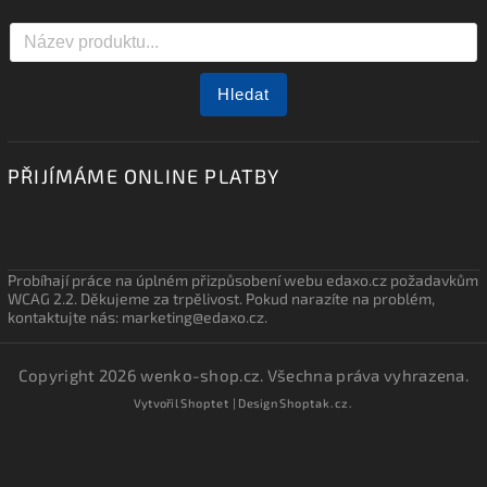
Hledat
PŘIJÍMÁME ONLINE PLATBY
Probíhají práce na úplném přizpůsobení webu edaxo.cz požadavkům
WCAG 2.2. Děkujeme za trpělivost. Pokud narazíte na problém,
kontaktujte nás: marketing@edaxo.cz.
Copyright 2026
wenko-shop.cz
. Všechna práva vyhrazena.
Vytvořil
Shoptet
| Design
Shoptak.cz.