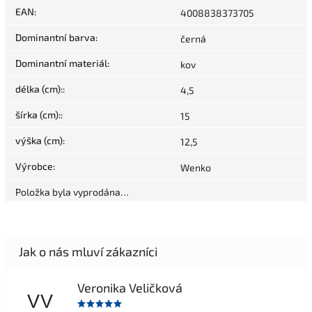
EAN
:
4008838373705
Dominantní barva
:
černá
Dominantní materiál
:
kov
délka (cm):
:
4,5
šírka (cm):
:
15
výška (cm)
:
12,5
Výrobce
:
Wenko
Položka byla vyprodána…
Veronika Veličková
VV