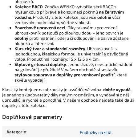
ubrousků.
Kolekce BACO
. Značka WENKO vytvořila sérii BACO s
myšlenkou o přípravě a konzumaci pokrmů
na čerstvém
vzduchu
. Produkty z této kolekce jsou více
odolné
vůči
venkovním podmínkám, včetně vlhkosti.
Povrchově upravená ocel
. Díky takovému provedení,
ubrouskovník poslouží po dlouhou dobu – jeho povrch je
odolný
proti matnění, oděru či odlupování, a barva zůstane
hluboká a intenzivní.
Klasický tvar a standardní
rozměry
. Ubrouskovník s
jednoduchou, klasickou formou je univerzální a osvědčená
volba. Produkt má rozměry: 15 x 12,5 x 4 cm.
Stylové grilovací doplňky
. Jednorázové, neestetické nádobí
na grilování je přežitek! V našem obchodě si sestavíte
stylovou soupravu a doplňky pro venkovní použití
, které
skvěle vypadají.
Klasický kontejner na ubrousky je osvědčená volba:
dobře vypadá
,
je snadno skladovatelný díky malým rozměrům, a vyndávání z něj
ubrousků je rychlé a pohodlné. V našem obchodě najdete také další
doplňky z této kolekce.
Doplňkové parametry
Kategorie
:
Podložky na stůl