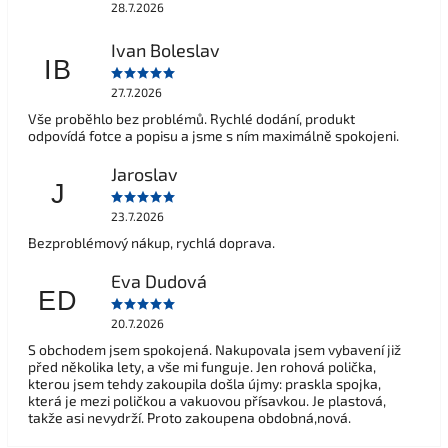
28.7.2026
Ivan Boleslav
IB
27.7.2026
Vše proběhlo bez problémů. Rychlé dodání, produkt
odpovídá fotce a popisu a jsme s ním maximálně spokojeni.
Jaroslav
J
23.7.2026
Bezproblémový nákup, rychlá doprava.
Eva Dudová
ED
20.7.2026
S obchodem jsem spokojená. Nakupovala jsem vybavení již
před několika lety, a vše mi funguje. Jen rohová polička,
kterou jsem tehdy zakoupila došla újmy: praskla spojka,
která je mezi poličkou a vakuovou přísavkou. Je plastová,
takže asi nevydrží. Proto zakoupena obdobná,nová.