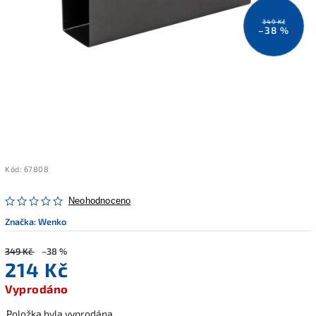
349 Kč
–38 %
Kód:
67808
Neohodnoceno
Značka:
Wenko
349 Kč
–38 %
214 Kč
Vyprodáno
Položka byla vyprodána…