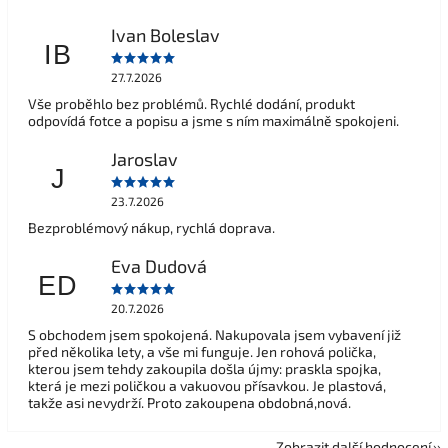
Ivan Boleslav
IB
27.7.2026
Vše proběhlo bez problémů. Rychlé dodání, produkt
odpovídá fotce a popisu a jsme s ním maximálně spokojeni.
Jaroslav
J
23.7.2026
Bezproblémový nákup, rychlá doprava.
Eva Dudová
ED
20.7.2026
S obchodem jsem spokojená. Nakupovala jsem vybavení již
před několika lety, a vše mi funguje. Jen rohová polička,
kterou jsem tehdy zakoupila došla újmy: praskla spojka,
která je mezi poličkou a vakuovou přísavkou. Je plastová,
takže asi nevydrží. Proto zakoupena obdobná,nová.
Zobrazit další hodnocení