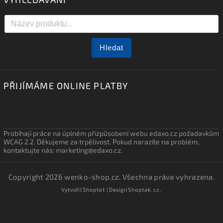
Hledat
PŘIJÍMÁME ONLINE PLATBY
Probíhají práce na úplném přizpůsobení webu edaxo.cz požadavkům
WCAG 2.2. Děkujeme za trpělivost. Pokud narazíte na problém,
kontaktujte nás: marketing@edaxo.cz.
Copyright 2026
wenko-shop.cz
. Všechna práva vyhrazena.
Vytvořil
Shoptet
| Design
Shoptak.cz.