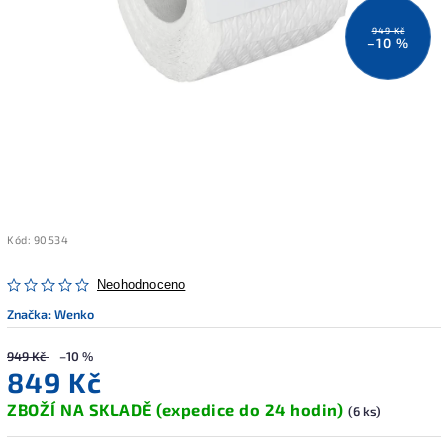
949 Kč
–10 %
Kód:
90534
Neohodnoceno
Značka:
Wenko
949 Kč
–10 %
849 Kč
ZBOŽÍ NA SKLADĚ (expedice do 24 hodin)
(6 ks)