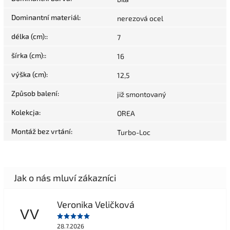
Dominantní materiál
:
nerezová ocel
délka (cm):
:
7
šírka (cm):
:
16
výška (cm)
:
12,5
Způsob balení
:
již smontovaný
Kolekcja
:
OREA
Montáž bez vrtání
:
Turbo-Loc
Veronika Veličková
VV
28.7.2026