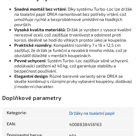
Snadná montáž bez vrtání:
Díky systému Turbo-Loc lze držák
na toaletní papír OREA namontovat bez potřeby vrtání, což
umožňuje rychlé a bezproblémové umístění na hladkých
površích.
Vysoká kvalita materiálů:
Držák je vyroben z vysoce kvalitní
nerezové oceli, což zajišťuje trvanlivost a odolnost proti
korozi, ideálně se hodí do vlhkých prostor jako je koupelna.
Praktické rozměry:
Kompaktní rozměry 7 x 16 x 12,5 cm
zajišťují, že držák je funkční a nezabírá mnoho místa, což je
obzvlášť důležité v menších koupelnách.
Pevné uchycení:
Systém Turbo-Loc zajišťuje silné uchycení,
odolávající zatížení až 40 kg, což garantuje stabilitu a
bezpečnost používání.
Elegantní design:
Různé barevné varianty série OREA se
skvěle kombinují s různými prvky vybavení koupelny, dodávají
jí moderní charakter.
Doplňkové parametry
Kategorie
:
Držáky na toaletní papír
EAN
:
4008838456163
Dominantní barva
:
bílá