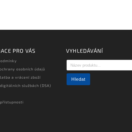
ACE PRO VÁS
VYHLEDÁVÁNÍ
podmínky
ochrany osobních údajů
latba a vrácení zboží
Hledat
 digitálních službách (DSA)
přístupnosti