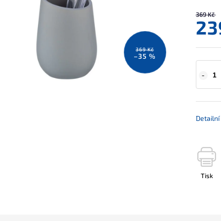
369 Kč
23
369 Kč
–35 %
Detailn
Tisk