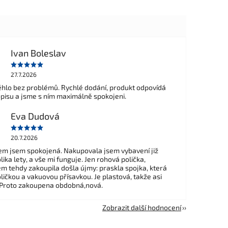
Ivan Boleslav
27.7.2026
hlo bez problémů. Rychlé dodání, produkt odpovídá
opisu a jsme s ním maximálně spokojeni.
Eva Dudová
20.7.2026
m jsem spokojená. Nakupovala jsem vybavení již
ika lety, a vše mi funguje. Jen rohová polička,
em tehdy zakoupila došla újmy: praskla spojka, která
ličkou a vakuovou přísavkou. Je plastová, takže asi
 Proto zakoupena obdobná,nová.
Zobrazit další hodnocení