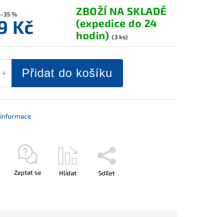
ZBOŽÍ NA SKLADĚ
–35 %
9 Kč
(expedice do 24
hodin)
(3 ks)
Přidat do košíku
í informace
Zeptat se
Hlídat
Sdílet