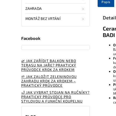
Popis
ZAHRADA
Detai
MONTÁŽ BEZ VRTÁNÍ
Cera
BADI 
Facebook
O
B
u
F
🌿 JAK ZAŘÍDIT BALKON NEBO
k
TERASU NA JAŘE? PRAKTICKÝ
d
PRŮVODCE KROK ZA KROKEM
O
k
🌱 JAK ZALOŽIT ZELENINOVOU
s
ZAHRADU KROK ZA KROKEM –
P
PRAKTICKÝ PRŮVODCE
s
🛁 JAK VYBRAT STOJAN NA RUČNÍKY?
M
PRAKTICKÝ PRŮVODCE PRO
R
STYLOVOU A FUNKČNÍ KOUPELNU
c