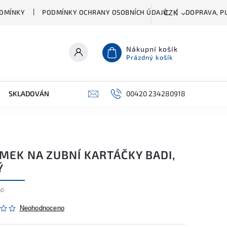
DMÍNKY
PODMÍNKY OCHRANY OSOBNÍCH ÚDAJŮ
DOPRAVA, PL
CZK
Nákupní košík
Prázdný košík
SKLADOVÁNÍ A ČIŠTĚNÍ
PŘÍSLUŠENSTVÍ
00420 234280918
ŠATNÍK
MEK NA ZUBNÍ KARTÁČKY BADI,
Ý
60
Neohodnoceno