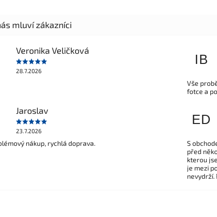
Veronika Veličková
IB
28.7.2026
Vše probě
fotce a p
Jaroslav
ED
23.7.2026
lémový nákup, rychlá doprava.
S obchode
před někol
kterou js
je mezi po
nevydrží.