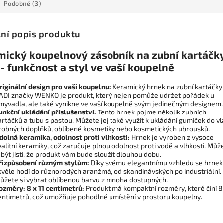
Podobné (3)
lní popis produktu
mický koupelnový zásobník na zubní kartáčk
- funkčnost a styl ve vaší koupelně
riginální design pro vaši koupelnu:
Keramický hrnek na zubní kartáčky
ADI značky WENKO je produkt, který nejen pomůže udržet pořádek u
myvadla, ale také vynikne ve vaší koupelně svým jedinečným designem.
unkční ukládání příslušenství:
Tento hrnek pojme několik zubních
artáčků a tubu s pastou. Můžete jej také využít k ukládání gumiček do vl
robných doplňků, oblíbené kosmetiky nebo kosmetických ubrousků.
dolná keramika, odolnost proti vlhkosti:
Hrnek je vyroben z vysoce
valitní keramiky, což zaručuje plnou odolnost proti vodě a vlhkosti. Můž
i být jisti, že produkt vám bude sloužit dlouhou dobu.
řizpůsobení různým stylům:
Díky svému elegantnímu vzhledu se hrnek
kvěle hodí do různorodých aranžmá, od skandinávských po industriální.
ůžete si vybrat oblíbenou barvu z mnoha dostupných.
ozměry: 8 x 11 centimetrů:
Produkt má kompaktní rozměry, které činí 8 
entimetrů, což umožňuje pohodlné umístění v prostoru koupelny.