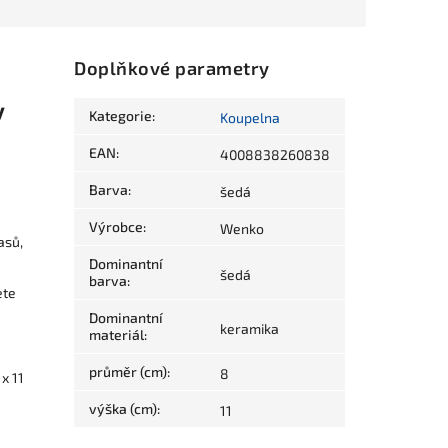
Doplňkové parametry
y
Kategorie
:
Koupelna
EAN
:
4008838260838
Barva
:
šedá
Výrobce
:
Wenko
asů,
Dominantní
šedá
barva
:
ete
Dominantní
keramika
materiál
:
průměr (cm)
:
8
x 11
výška (cm)
:
11