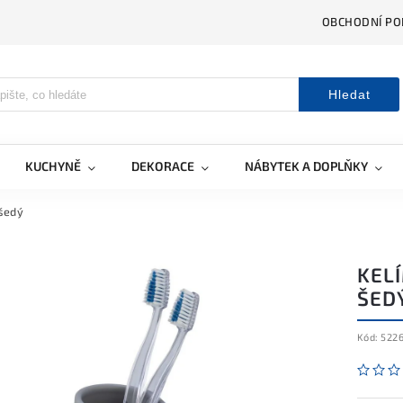
OBCHODNÍ PO
Hledat
KUCHYNĚ
DEKORACE
NÁBYTEK A DOPLŇKY
 šedý
KELÍ
ŠED
Kód:
522