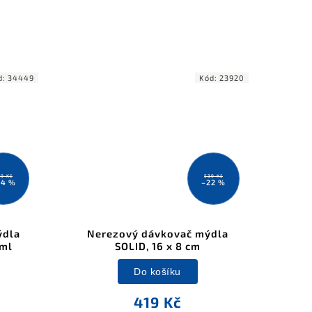
d:
34449
Kód:
23920
9 Kč
539 Kč
24 %
–22 %
ýdla
Nerezový dávkovač mýdla
 ml
SOLID, 16 x 8 cm
Do košíku
419 Kč