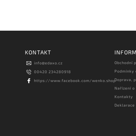
KONTAKT
INFORM
Obchodní 
info
@
edaxo.cz
Podmínky 
00420 234280918
Doprava, p
https://www.facebook.com/wenko.shop
Nařízení o
Kontakty
Deklarace 