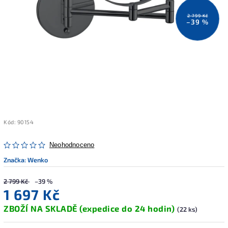
2 799 Kč
–39 %
Kód:
90154
Neohodnoceno
Značka:
Wenko
2 799 Kč
–39 %
1 697 Kč
ZBOŽÍ NA SKLADĚ (expedice do 24 hodin)
(22 ks)