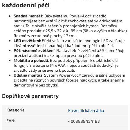
každodenní péči
Snadná montáž
: Díky systému Power-Loc® zrcadlo
namontujete bez vrtání, čímž zachováte stěny v dokonalém
stavu. To je skvělé řešení v pronajatých bytech. Rozměry
celého produktu: 25,5 x 32 x 4 -35 cm (šířka x výška x hloubka).
Rozměry zrcadlové plochy: 17 cm.
LED osvětlení
: Efektivní a trvanlivá technologie LED zajišťuje
ideální osvětlení, usnadňující každodenní péči o obličej.
Pětinásobné zvětšení
: Nastavitelné zvětšení až 5x umožňuje
precizní aplikaci make-upu a přesnou péči o pleť.
Mobilita a pohodlí
: Bez potřeby připojení k elektrické síti,
fungující na baterie (4 x AAA, nejsou součástí dodávky), je
zrcadlo vždy připraveno k použití.
Odolná montáž
: Systém Power-Loc® zaručuje silné uchycení
zrcadla na různých površích (pouze hladkých) a také snadné
demontování bez zbytků.
Doplňkové parametry
Kategorie
:
Kosmetická zrcátka
EAN
:
4008838454183