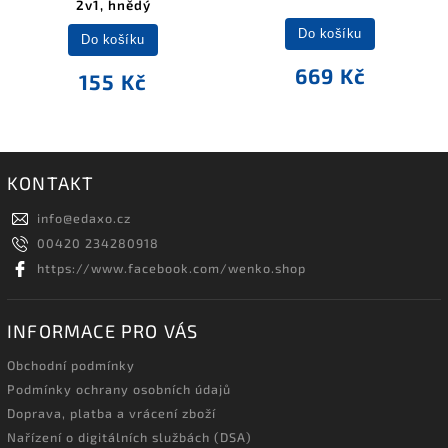
2v1, hnědý
Do košíku
Do košíku
669 Kč
155 Kč
KONTAKT
info
@
edaxo.cz
00420 234280918
https://www.facebook.com/wenko.shop
INFORMACE PRO VÁS
Obchodní podmínky
Podmínky ochrany osobních údajů
Doprava, platba a vrácení zboží
Nařízení o digitálních službách (DSA)