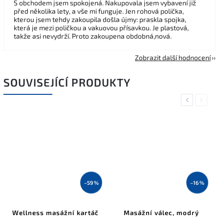
S obchodem jsem spokojená. Nakupovala jsem vybavení již
před několika lety, a vše mi funguje. Jen rohová polička,
kterou jsem tehdy zakoupila došla újmy: praskla spojka,
která je mezi poličkou a vakuovou přísavkou. Je plastová,
takže asi nevydrží. Proto zakoupena obdobná,nová.
Zobrazit další hodnocení
SOUVISEJÍCÍ PRODUKTY
Previous
Next
–59 %
–16 %
Wellness masážní kartáč
Masážní válec, modrý