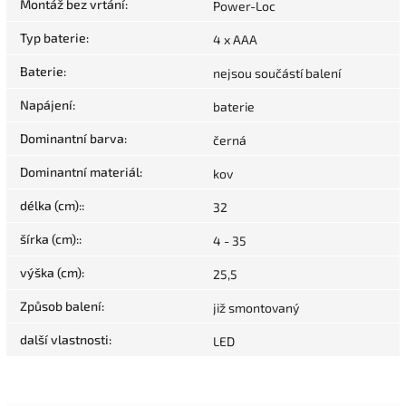
Montáž bez vrtání
:
Power-Loc
Typ baterie
:
4 x AAA
Baterie
:
nejsou součástí balení
Napájení
:
baterie
Dominantní barva
:
černá
Dominantní materiál
:
kov
délka (cm):
:
32
šírka (cm):
:
4 - 35
výška (cm)
:
25,5
Způsob balení
:
již smontovaný
další vlastnosti
:
LED