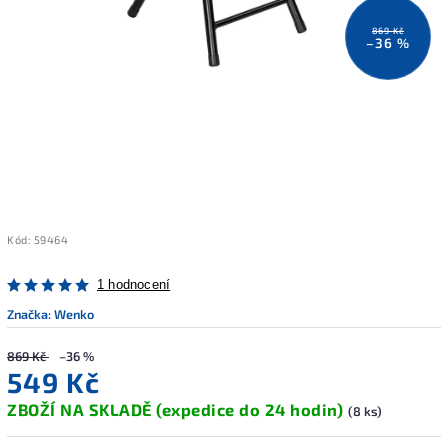
869 Kč
–36 %
Kód:
59464
1 hodnocení
Značka:
Wenko
869 Kč
–36 %
549 Kč
ZBOŽÍ NA SKLADĚ (expedice do 24 hodin)
(8 ks)