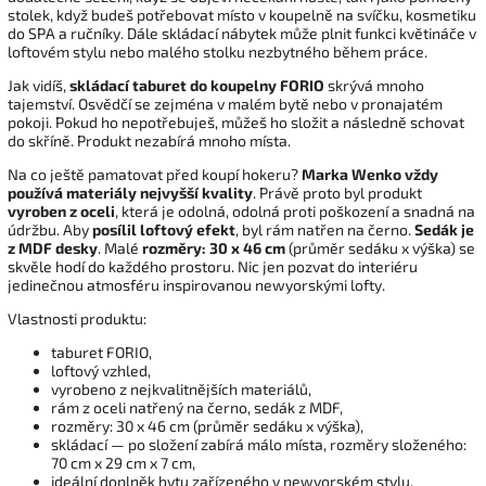
stolek, když budeš potřebovat místo v koupelně na svíčku, kosmetiku
do SPA a ručníky. Dále skládací nábytek může plnit funkci květináče v
loftovém stylu nebo malého stolku nezbytného během práce.
Jak vidíš,
skládací taburet do koupelny FORIO
skrývá mnoho
tajemství. Osvědčí se zejména v malém bytě nebo v pronajatém
pokoji. Pokud ho nepotřebuješ, můžeš ho složit a následně schovat
do skříně. Produkt nezabírá mnoho místa.
Na co ještě pamatovat před koupí hokeru?
Marka Wenko vždy
používá materiály nejvyšší kvality
. Právě proto byl produkt
vyroben z oceli
, která je odolná, odolná proti poškození a snadná na
údržbu. Aby
posílil loftový efekt
, byl rám natřen na černo.
Sedák je
z MDF desky
. Malé
rozměry: 30 x 46 cm
(průměr sedáku x výška) se
skvěle hodí do každého prostoru. Nic jen pozvat do interiéru
jedinečnou atmosféru inspirovanou newyorskými lofty.
Vlastnosti produktu:
taburet FORIO,
loftový vzhled,
vyrobeno z nejkvalitnějších materiálů,
rám z oceli natřený na černo, sedák z MDF,
rozměry: 30 x 46 cm (průměr sedáku x výška),
skládací — po složení zabírá málo místa, rozměry složeného:
70 cm x 29 cm x 7 cm,
ideální doplněk bytu zařízeného v newyorském stylu,