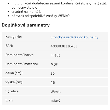
multifunkční: dodatečné sezení, konferenční stolek, malý stůl,
pomocný stolek,
snadné na montáž,
nábytek od spolehlivé značky WENKO.
Doplňkové parametry
Kategorie
:
Stoličky a sedátka do koupelny
EAN
:
4008838336465
Dominantní barva
:
hnědý
Dominantní materiál
:
MDF
délka (cm):
:
30
výška (cm)
:
46
Výrobce
:
Wenko
tvar
:
kulatý