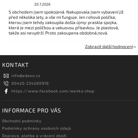
20.7.2026
S obchodem jsem spokojená. Nakupovala jsem vybavení již
před několika lety, a vše mi funguje. Jen rohová polička,
kterou jsem tehdy zakoupila došla újmy: praskla spojka,
která je mezi poličkou a vakuovou přísavkou. Je plastová,
takže asi nevydrží. Proto zakoupena obdobná,nová.
Zobrazit další hodnocení
KONTAKT
info
@
edaxo.cz
00420 234280918
https://www.facebook.com/wenko.shop
INFORMACE PRO VÁS
Obchodní podmínky
Podmínky ochrany osobních údajů
Doprava, platba a vrácení zboží