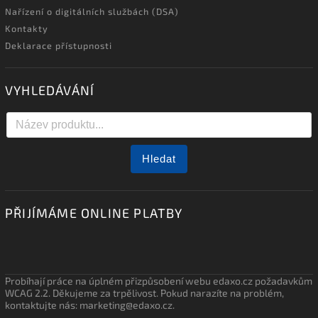
Nařízení o digitálních službách (DSA)
Kontakty
Deklarace přístupnosti
VYHLEDÁVÁNÍ
Hledat
PŘIJÍMÁME ONLINE PLATBY
Probíhají práce na úplném přizpůsobení webu edaxo.cz požadavkům
WCAG 2.2. Děkujeme za trpělivost. Pokud narazíte na problém,
kontaktujte nás: marketing@edaxo.cz.