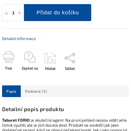
Přidat do košíku
Detailní informace
Tisk
Zeptat se
Hlídat
Sdílet
Popis
Podobné (3)
Detailní popis produktu
Taburet FORIO
je skutečný agent. Na první pohled nejsou vidět jeho
četná využití, ale je jich docela dost. Produkt se osvědčí jak jako
dodatečné sezení, když se objeví nečekaní hosté, tak i jako pomocný