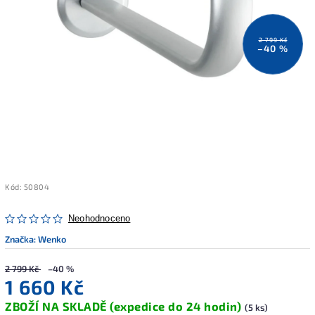
2 799 Kč
–40 %
Kód:
50804
Neohodnoceno
Značka:
Wenko
2 799 Kč
–40 %
1 660 Kč
ZBOŽÍ NA SKLADĚ (expedice do 24 hodin)
(5 ks)