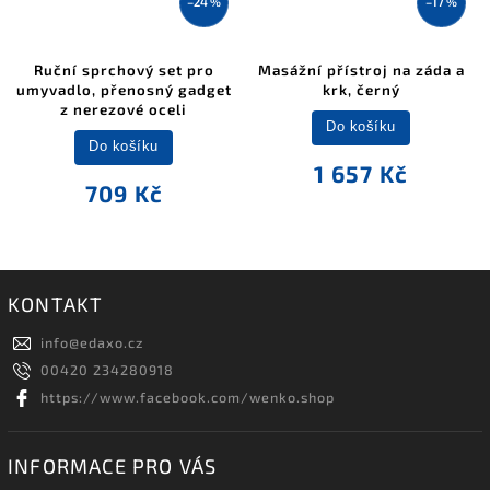
–24 %
–17 %
Ruční sprchový set pro
Masážní přístroj na záda a
umyvadlo, přenosný gadget
krk, černý
z nerezové oceli
Do košíku
Do košíku
1 657 Kč
709 Kč
KONTAKT
info
@
edaxo.cz
00420 234280918
https://www.facebook.com/wenko.shop
INFORMACE PRO VÁS