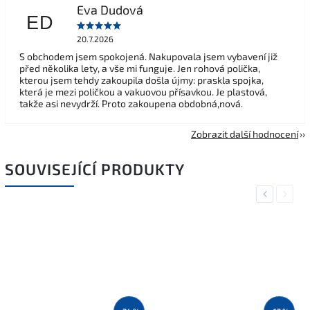
Eva Dudová
ED
20.7.2026
S obchodem jsem spokojená. Nakupovala jsem vybavení již
před několika lety, a vše mi funguje. Jen rohová polička,
kterou jsem tehdy zakoupila došla újmy: praskla spojka,
která je mezi poličkou a vakuovou přísavkou. Je plastová,
takže asi nevydrží. Proto zakoupena obdobná,nová.
Zobrazit další hodnocení
SOUVISEJÍCÍ PRODUKTY
Previous
Next