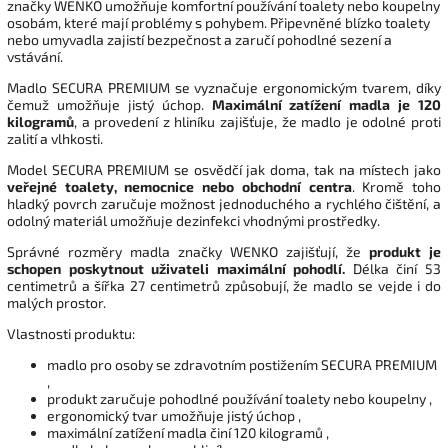
značky WENKO umožňuje komfortní používání toalety nebo koupelny
osobám, které mají problémy s pohybem. Připevněné blízko toalety
nebo umyvadla zajistí bezpečnost a zaručí pohodlné sezení a
vstávání.
Madlo SECURA PREMIUM se vyznačuje ergonomickým tvarem, díky
čemuž umožňuje jistý úchop.
Maximální zatížení madla je 120
kilogramů
, a provedení z hliníku zajišťuje, že madlo je odolné proti
zalití a vlhkosti.
Model SECURA PREMIUM se osvědčí jak doma, tak na místech jako
veřejné toalety, nemocnice nebo obchodní centra
. Kromě toho
hladký povrch zaručuje možnost jednoduchého a rychlého čištění, a
odolný materiál umožňuje dezinfekci vhodnými prostředky.
Správné rozměry madla značky WENKO zajišťují, že
produkt je
schopen poskytnout uživateli maximální pohodlí.
Délka činí 53
centimetrů a šířka 27 centimetrů způsobují, že madlo se vejde i do
malých prostor.
Vlastnosti produktu:
madlo pro osoby se zdravotním postižením SECURA PREMIUM
,
produkt zaručuje pohodlné používání toalety nebo koupelny ,
ergonomický tvar umožňuje jistý úchop ,
maximální zatížení madla činí 120 kilogramů ,