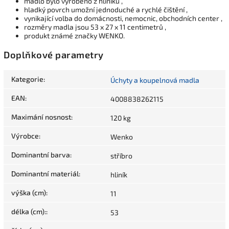
madlo bylo vyrobeno z hliníku ,
hladký povrch umožní jednoduché a rychlé čištění ,
vynikající volba do domácnosti, nemocnic, obchodních center ,
rozměry madla jsou 53 x 27 x 11 centimetrů ,
produkt známé značky WENKO.
Doplňkové parametry
Kategorie
:
Úchyty a koupelnová madla
EAN
:
4008838262115
Maximání nosnost
:
120 kg
Výrobce
:
Wenko
Dominantní barva
:
stříbro
Dominantní materiál
:
hliník
výška (cm)
:
11
délka (cm):
:
53