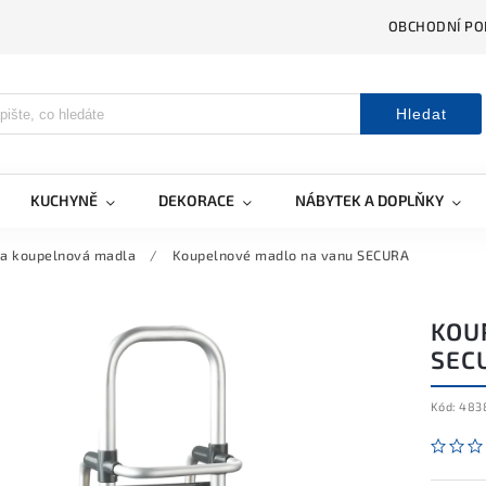
OBCHODNÍ PO
Hledat
KUCHYNĚ
DEKORACE
NÁBYTEK A DOPLŇKY
 a koupelnová madla
/
Koupelnové madlo na vanu SECURA
KOU
SEC
Kód:
483