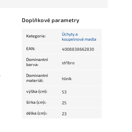
Doplňkové parametry
Úchyty a
Kategorie
:
koupelnová madla
EAN
:
4008838662830
Dominantní
stříbro
barva
:
.
Dominantní
hliník
materiál
:
výška (cm)
:
53
šírka (cm):
:
25
délka (cm):
:
23