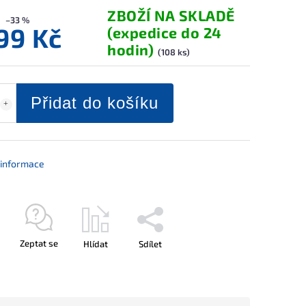
ZBOŽÍ NA SKLADĚ
–33 %
199 Kč
(expedice do 24
hodin)
(108 ks)
Přidat do košíku
í informace
Zeptat se
Hlídat
Sdílet