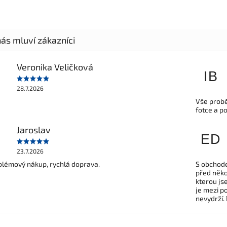
Veronika Veličková
IB
28.7.2026
Vše probě
fotce a p
Jaroslav
ED
23.7.2026
lémový nákup, rychlá doprava.
S obchode
před někol
kterou js
je mezi po
nevydrží.