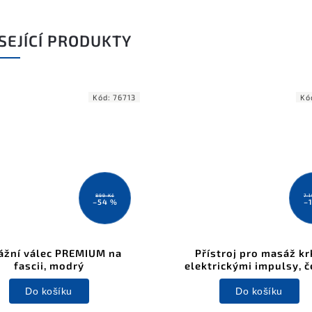
SEJÍCÍ PRODUKTY
Kód:
76713
Kó
899 Kč
7 
–54 %
–
žní válec PREMIUM na
Přístroj pro masáž kr
fascii, modrý
elektrickými impulsy, č
Do košíku
Do košíku