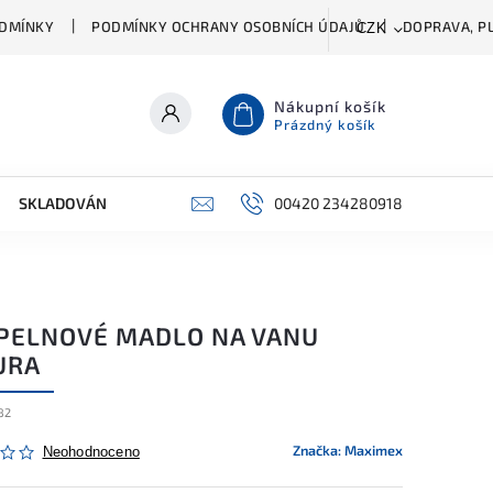
DMÍNKY
PODMÍNKY OCHRANY OSOBNÍCH ÚDAJŮ
DOPRAVA, PL
CZK
Nákupní košík
Prázdný košík
SKLADOVÁNÍ A ČIŠTĚNÍ
PŘÍSLUŠENSTVÍ
00420 234280918
ŠATNÍK
PELNOVÉ MADLO NA VANU
URA
82
Značka:
Maximex
Neohodnoceno