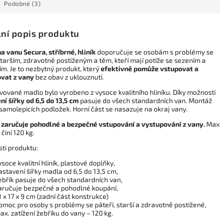
Podobné (3)
lní popis produktu
a vanu Secura, stříbrné, hliník
doporučuje se osobám s problémy se
starším, zdravotně postiženým a těm, kteří mají potíže se sezením a
ím. Je to nezbytný produkt, který
efektivně pomůže vstupovat a
vat z vany
bez obav z uklouznutí.
vované madlo bylo vyrobeno z vysoce kvalitního hliníku. Díky možnosti
ní šířky od 6,5 do 13,5 cm
pasuje do všech standardních van. Montáž
samolepicích podložek. Horní část se nasazuje na okraj vany.
t
zaručuje pohodlné a bezpečné vstupování a vystupování z vany.
Max
činí 120 kg.
sti produktu:
ysoce kvalitní hliník, plastové doplňky,
astavení šířky madla od 6,5 do 13,5 cm,
ebřík pasuje do všech standardních van,
aručuje bezpečné a pohodlné koupání,
1 x 17 x 9 cm (zadní část konstrukce)
omoc pro osoby s problémy se páteří, starší a zdravotně postižené,
ax. zatížení žebříku do vany – 120 kg.