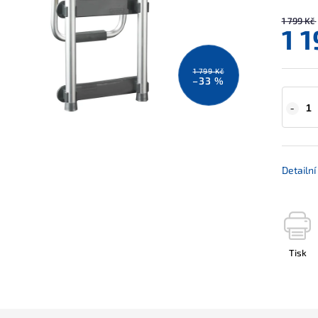
1 799 Kč
1 
1 799 Kč
–33 %
Detailn
Tisk