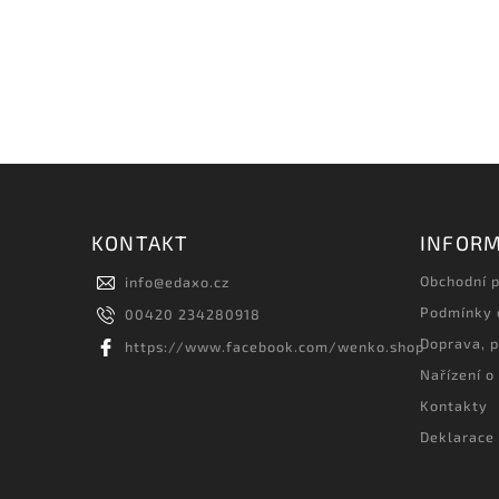
KONTAKT
INFORM
Obchodní 
info
@
edaxo.cz
Podmínky 
00420 234280918
Doprava, p
https://www.facebook.com/wenko.shop
Nařízení o
Kontakty
Deklarace 