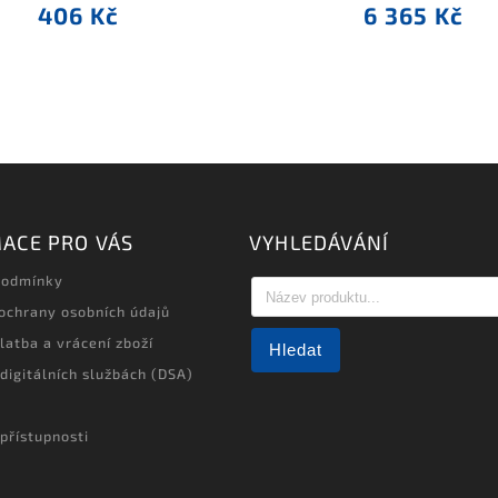
406 Kč
6 365 Kč
ACE PRO VÁS
VYHLEDÁVÁNÍ
podmínky
ochrany osobních údajů
latba a vrácení zboží
Hledat
 digitálních službách (DSA)
přístupnosti