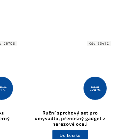
d:
76708
Kód:
33472
199 Kč
939 Kč
11 %
–24 %
ku
Ruční sprchový set pro
erný
umyvadlo, přenosný gadget z
nerezové oceli
Do košíku