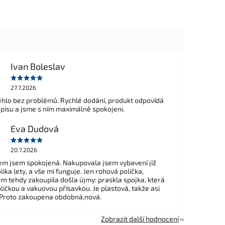
Ivan Boleslav
27.7.2026
hlo bez problémů. Rychlé dodání, produkt odpovídá
opisu a jsme s ním maximálně spokojeni.
Eva Dudová
20.7.2026
m jsem spokojená. Nakupovala jsem vybavení již
ika lety, a vše mi funguje. Jen rohová polička,
em tehdy zakoupila došla újmy: praskla spojka, která
ličkou a vakuovou přísavkou. Je plastová, takže asi
 Proto zakoupena obdobná,nová.
Zobrazit další hodnocení