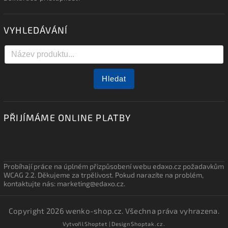
VYHLEDÁVÁNÍ
Hledat
PŘIJÍMÁME ONLINE PLATBY
Probíhají práce na úplném přizpůsobení webu edaxo.cz požadavkům
WCAG 2.2. Děkujeme za trpělivost. Pokud narazíte na problém,
kontaktujte nás: marketing@edaxo.cz.
Copyright 2026
wenko-shop.cz
. Všechna práva vyhrazena.
Vytvořil
Shoptet
| Design
Shoptak.cz.