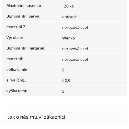
Maximání nosnost
:
120 kg
Dominantní barva
:
antracit
materiál 2
:
nerezová ocel
Výrobce
:
Wenko
Dominantní materiál
:
nerezová ocel
materiál
:
nerezová ocel
délka (cm):
:
9
šírka (cm):
:
40,5
výška (cm)
:
5