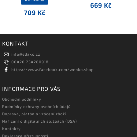
669 Kč
709 Kč
KONTAKT
info
@
edaxo.cz
00420 234280918
https://www.facebook.com/wenko.shop
INFORMACE PRO VÁS
Obchodní podmínky
Podmínky ochrany osobních údajů
Doprava, platba a vrácení zboží
Nařízení o digitálních službách (DSA)
Kontakty
Deklarace přístupnosti