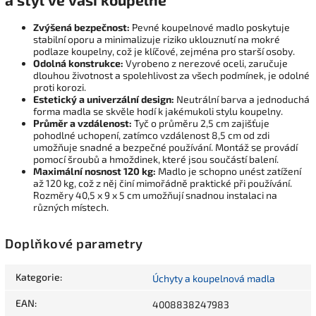
Zvýšená bezpečnost:
Pevné koupelnové madlo poskytuje
stabilní oporu a minimalizuje riziko uklouznutí na mokré
podlaze koupelny, což je klíčové, zejména pro starší osoby.
Odolná konstrukce:
Vyrobeno z nerezové oceli, zaručuje
dlouhou životnost a spolehlivost za všech podmínek, je odolné
proti korozi.
Estetický a univerzální design:
Neutrální barva a jednoduchá
forma madla se skvěle hodí k jakémukoli stylu koupelny.
Průměr a vzdálenost:
Tyč o průměru 2,5 cm zajišťuje
pohodlné uchopení, zatímco vzdálenost 8,5 cm od zdi
umožňuje snadné a bezpečné používání. Montáž se provádí
pomocí šroubů a hmoždinek, které jsou součástí balení.
Maximální nosnost 120 kg:
Madlo je schopno unést zatížení
až 120 kg, což z něj činí mimořádně praktické při používání.
Rozměry 40,5 x 9 x 5 cm umožňují snadnou instalaci na
různých místech.
Doplňkové parametry
Kategorie
:
Úchyty a koupelnová madla
EAN
:
4008838247983