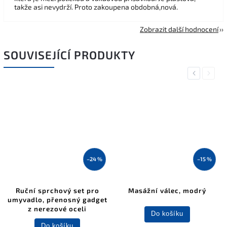
takže asi nevydrží. Proto zakoupena obdobná,nová.
Zobrazit další hodnocení
SOUVISEJÍCÍ PRODUKTY
Previous
Next
–24 %
–15 %
Ruční sprchový set pro
Masážní válec, modrý
umyvadlo, přenosný gadget
z nerezové oceli
Do košíku
Do košíku