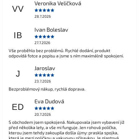
Veronika Veličková
VV
28.7.2026
Ivan Boleslav
IB
27.7.2026
Vše proběhlo bez problémů. Rychlé dodání, produkt
odpovídá fotce a popisu a jsme s ním maximálně spokojeni.
Jaroslav
J
23.7.2026
Bezproblémový nákup, rychlá doprava.
Eva Dudová
ED
20.7.2026
S obchodem jsem spokojená. Nakupovala jsem vybavení již
před několika lety, a vše mi funguje. Jen rohová polička,
kterou jsem tehdy zakoupila došla újmy: praskla spojka,
která je mezi poličkou a vakuovou přísavkou. Je plastová,