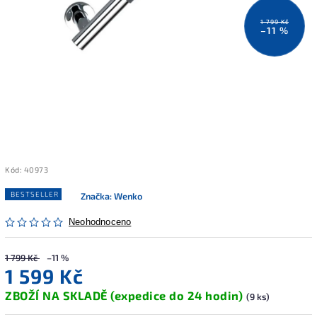
1 799 Kč
–11 %
Kód:
40973
BESTSELLER
Značka:
Wenko
Neohodnoceno
1 799 Kč
–11 %
1 599 Kč
ZBOŽÍ NA SKLADĚ (expedice do 24 hodin)
(9 ks)