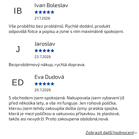
Ivan Boleslav
IB
27.7.2026
Vše proběhlo bez problémů. Rychlé dodání, produkt
odpovídá fotce a popisu a jsme s ním maximálně spokojeni.
Jaroslav
J
23.7.2026
Bezproblémový nákup, rychlá doprava.
Eva Dudová
ED
20.7.2026
S obchodem jsem spokojená. Nakupovala jsem vybavení již
před několika lety, a vše mi funguje. Jen rohová polička,
kterou jsem tehdy zakoupila došla újmy: praskla spojka,
která je mezi poličkou a vakuovou přísavkou. Je plastová,
takže asi nevydrží. Proto zakoupena obdobná,nová.
Zobrazit další hodnocení