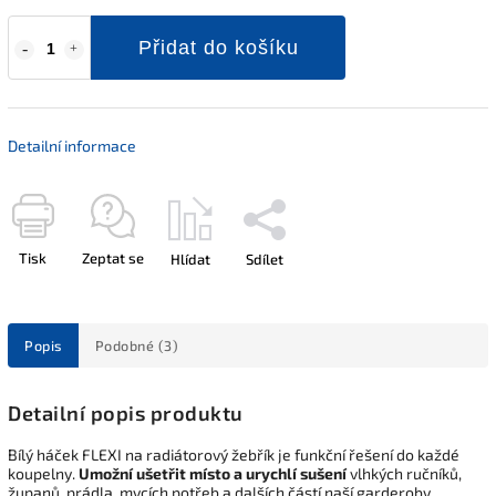
Přidat do košíku
Detailní informace
Tisk
Zeptat se
Hlídat
Sdílet
Popis
Podobné (3)
Detailní popis produktu
Bílý háček FLEXI na radiátorový žebřík je funkční řešení do každé
koupelny.
Umožní ušetřit místo a urychlí sušení
vlhkých ručníků,
županů, prádla, mycích potřeb a dalších částí naší garderoby.