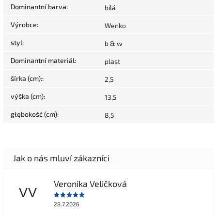
Dominantní barva
:
bílá
Výrobce
:
Wenko
styl
:
b & w
Dominantní materiál
:
plast
šírka (cm):
:
2,5
výška (cm)
:
13,5
głębokość (cm)
:
8,5
Veronika Veličková
VV
28.7.2026