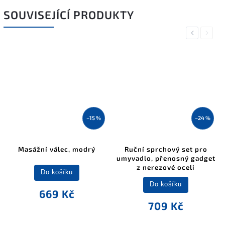
SOUVISEJÍCÍ PRODUKTY
Previous
Next
–15 %
–24 %
Masážní válec, modrý
Ruční sprchový set pro
umyvadlo, přenosný gadget
z nerezové oceli
Do košíku
Do košíku
669 Kč
709 Kč