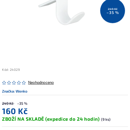
249 Kč
–35 %
Kód:
24029
Neohodnoceno
Značka:
Wenko
249 Kč
–35 %
160 Kč
ZBOŽÍ NA SKLADĚ (expedice do 24 hodin)
(9 ks)