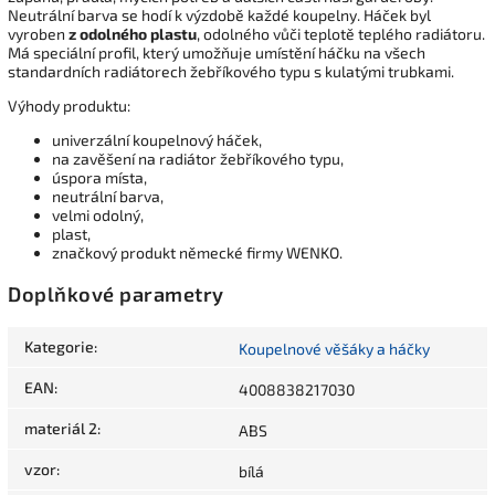
Neutrální barva se hodí k výzdobě každé koupelny. Háček byl
vyroben
z odolného plastu
, odolného vůči teplotě teplého radiátoru.
Má speciální profil, který umožňuje umístění háčku na všech
standardních radiátorech žebříkového typu s kulatými trubkami.
Výhody produktu:
univerzální koupelnový háček,
na zavěšení na radiátor žebříkového typu,
úspora místa,
neutrální barva,
velmi odolný,
plast,
značkový produkt německé firmy WENKO.
Doplňkové parametry
Kategorie
:
Koupelnové věšáky a háčky
EAN
:
4008838217030
materiál 2
:
ABS
vzor
:
bílá