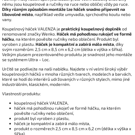
němu jsou koupelnové a ručníky na ruce nebo obličej vždy po ruce.
Díky různým způsobům montáže lze háček snadno připevnit na
libovolné místo
, například vedle umyvadla, sprchového koutu nebo
vany.
Koupelnový háček VALENZA je
praktický koupelnový doplněk
od
renomované značky Wenko.
Háček má pohodlnou rukojeť ve formě
háčku
, na kterém pověsíte ručníky nebo oblečení. Produkt byl
vyroben z plastu.
Háček je kompaktní a zabírá málo místa
, díky
svým rozměrům: 2,5 cm x 8,5 cm x 6,2 cm (délka x výška x šířka).
Velkým plusem prezentovaného produktu je snadnost jeho montáže
se systémem Ultra – Loc.
Určitě se podívejte na naši nabídku. Najdete v ní velmi široký výběr
koupelnových háčků v mnoha různých tvarech, modelech a barvách,
které se hodí do interiérů udržovaných v různých stylech, mimo jiné
industriálním, klasickém, moderním.
Vlastnosti produktu:
koupelnový háček VALENZA,
háček má pohodlnou rukojeť ve formě háčku, na kterém
pověsíte ručníky nebo oblečení,
produkt byl vyroben z plastu,
háček je kompaktní a zabírá málo místa,
produkt o rozměrech 2,5 cm x 8,5 cm x 6,2 cm (délka x výška x
šířka),