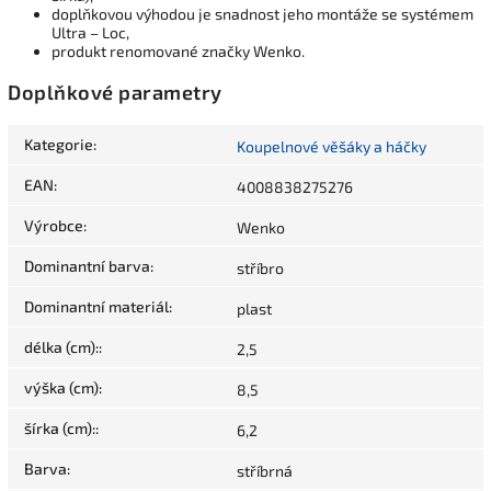
doplňkovou výhodou je snadnost jeho montáže se systémem
Ultra – Loc,
produkt renomované značky Wenko.
Doplňkové parametry
Kategorie
:
Koupelnové věšáky a háčky
EAN
:
4008838275276
Výrobce
:
Wenko
Dominantní barva
:
stříbro
Dominantní materiál
:
plast
délka (cm):
:
2,5
výška (cm)
:
8,5
šírka (cm):
:
6,2
Barva
:
stříbrná