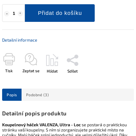
Přidat do košíku
Detailní informace
Tisk
Zeptat se
Hlídat
Sdílet
Popis
Podobné (3)
Detailní popis produktu
Koupelnový háček VALENZA, Ultra - Loc
se postará o praktickou
stránku vaší koupelny. S ním si zorganizujete praktické místo na
ručníky. Malý háček splní jednoduchý, ale velmi důležitý úkol. Díky