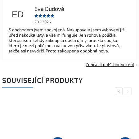
Eva Dudová
ED
20.7.2026
S obchodem jsem spokojená. Nakupovala jsem vybavení již
před několika lety, a vše mi funguje. Jen rohová polička,
kterou jsem tehdy zakoupila došla újmy: praskla spojka,
která je mezi poličkou a vakuovou přísavkou. Je plastová,
takže asi nevydrží. Proto zakoupena obdobná,nová.
Zobrazit další hodnocení
SOUVISEJÍCÍ PRODUKTY
Previous
Next