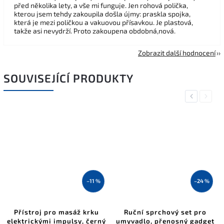
před několika lety, a vše mi funguje. Jen rohová polička,
kterou jsem tehdy zakoupila došla újmy: praskla spojka,
která je mezi poličkou a vakuovou přísavkou. Je plastová,
takže asi nevydrží. Proto zakoupena obdobná,nová.
Zobrazit další hodnocení
SOUVISEJÍCÍ PRODUKTY
Previous
Next
–11 %
–24 %
Přístroj pro masáž krku
Ruční sprchový set pro
elektrickými impulsy, černý
umyvadlo, přenosný gadget