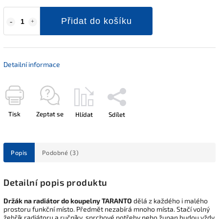
Přidat do košíku
Detailní informace
Tisk
Zeptat se
Hlídat
Sdílet
Popis
Podobné (3)
Detailní popis produktu
Držák na radiátor do koupelny TARANTO
dělá z každého i malého
prostoru funkční místo. Předmět nezabírá mnoho místa. Stačí volný
žebřík radiátoru a ručníky, sprchové potřeby nebo župan budou vždy