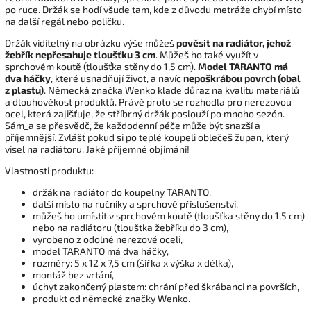
po ruce. Držák se hodí všude tam, kde z důvodu metráže chybí místo
na další regál nebo poličku.
Držák viditelný na obrázku výše můžeš
pověsit na radiátor, jehož
žebřík nepřesahuje tloušťku 3 cm
. Můžeš ho také využít v
sprchovém koutě (tloušťka stěny do 1,5 cm).
Model TARANTO
má
dva háčky
, které usnadňují život, a navíc
nepoškrábou povrch (obal
z plastu)
. Německá značka Wenko klade důraz na kvalitu materiálů
a dlouhověkost produktů. Právě proto se rozhodla pro nerezovou
ocel, která zajišťuje, že stříbrný držák poslouží po mnoho sezón.
Sám_a se přesvědč, že každodenní péče může být snazší a
příjemnější. Zvlášť pokud si po teplé koupeli oblečeš župan, který
visel na radiátoru. Jaké příjemné objímání!
Vlastnosti produktu:
držák na radiátor do koupelny TARANTO,
další místo na ručníky a sprchové příslušenství,
můžeš ho umístit v sprchovém koutě (tloušťka stěny do 1,5 cm)
nebo na radiátoru (tloušťka žebříku do 3 cm),
vyrobeno z odolné nerezové oceli,
model TARANTO má dva háčky,
rozměry: 5 x 12 x 7,5 cm (šířka x výška x délka),
montáž bez vrtání,
úchyt zakončený plastem: chrání před škrábanci na površích,
produkt od německé značky Wenko.