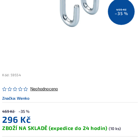
459 Kč
–35 %
Kód:
59554
Neohodnoceno
Značka:
Wenko
459 Kč
–35 %
296 Kč
ZBOŽÍ NA SKLADĚ (expedice do 24 hodin)
(10 ks)