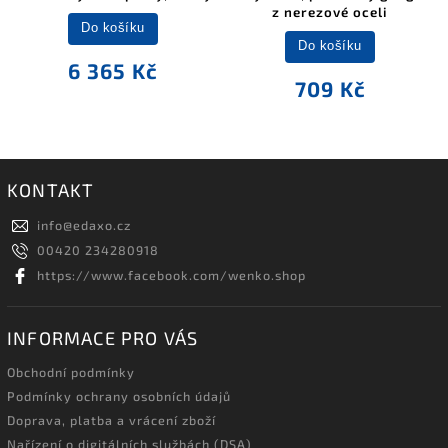
z nerezové oceli
Do košíku
Do košíku
6 365 Kč
709 Kč
KONTAKT
info
@
edaxo.cz
00420 234280918
https://www.facebook.com/wenko.shop
INFORMACE PRO VÁS
Obchodní podmínky
Podmínky ochrany osobních údajů
Doprava, platba a vrácení zboží
Nařízení o digitálních službách (DSA)