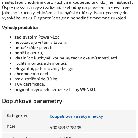
místě. Jsou vhodné jak pro kuchyň a koupelnu tak i do jiné místnosti.
Úspěšně vydrží i vyšší zatížení. Je vhodný na pověšení takových věcí
jako jsou ručníky, oblečení a kuchyňské utěrky. Jsou upraveny do
vysokého lesku. Elegantní design a pohodlně tvarované rukojeti.
Výhody produktu:
sací systém Power-Loc,
nevyžaduje vrtání a lepení,
nepoškrábe povrch,
neničí glazuru,
ideální do kuchyně, koupelny,technické místnosti, atd .
rychlá montáž a demontáž,
elegantní, patentovaný design,
chromovana ocel
max. zatížení do 80 kg.
TUV certifikace,
originalní výrobek německé firmy WENKO.
Doplňkové parametry
Kategorie
:
Koupelnové věšáky a háčky
EAN
:
4008838178195