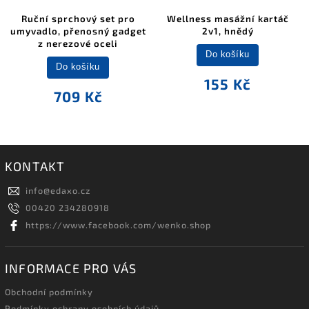
Ruční sprchový set pro
Wellness masážní kartáč
umyvadlo, přenosný gadget
2v1, hnědý
z nerezové oceli
Do košíku
Do košíku
155 Kč
709 Kč
KONTAKT
info
@
edaxo.cz
00420 234280918
https://www.facebook.com/wenko.shop
INFORMACE PRO VÁS
Obchodní podmínky
Podmínky ochrany osobních údajů