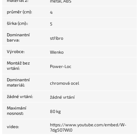
materiál 2
:
metal, ABS
průměr (cm)
:
4
šírka (cm):
:
5
Dominantní
stříbro
barva
:
Výrobce
:
Wenko
Montáž bez
Power-Loc
vrtání
:
Dominantní
chromová ocel
materiál
:
žádné vrtání
:
žádné vrtání
Maximání
80 kg
nosnost
:
https://www.youtube.com/embed/W-
video
:
7dg5O7Wl0