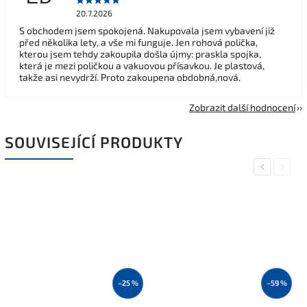
20.7.2026
S obchodem jsem spokojená. Nakupovala jsem vybavení již
před několika lety, a vše mi funguje. Jen rohová polička,
kterou jsem tehdy zakoupila došla újmy: praskla spojka,
která je mezi poličkou a vakuovou přísavkou. Je plastová,
takže asi nevydrží. Proto zakoupena obdobná,nová.
Zobrazit další hodnocení
SOUVISEJÍCÍ PRODUKTY
Previous
Next
–25 %
–59 %