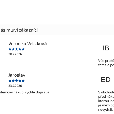
Veronika Veličková
IB
28.7.2026
Vše probě
fotce a p
Jaroslav
ED
23.7.2026
lémový nákup, rychlá doprava.
S obchode
před někol
kterou js
je mezi po
nevydrží.