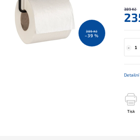
389 Kč
23
389 Kč
–39 %
Detailn
Tisk