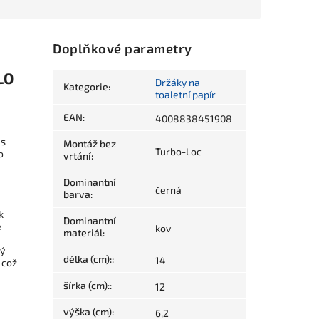
Doplňkové parametry
LO
Držáky na
Kategorie
:
toaletní papír
EAN
:
4008838451908
 s
Montáž bez
Turbo-Loc
o
vrtání
:
Dominantní
černá
barva
:
k
Dominantní
é
kov
materiál
:
ný
délka (cm):
:
14
 což
šírka (cm):
:
12
výška (cm)
:
6,2