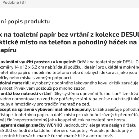
Podobné (3)
lní popis produktu
 na toaletní papír bez vrtání z kolekce DESU
aktické místo na telefon a pohodlný háček na
papíru
aximální využití prostoru v koupelně:
Držák na toaletní papír DESULO
ozměry 14 x 12 x 6,2 cm nabízí další poličku, ideální pro ukládání mokréh
oaletního papíru, mobilního telefonu nebo drobných dekorací, jako jsou
víčky nebo miska s vonným potpourri.
dolný materiál
: Vyrobený z odolného lakovaného kovu, držák zaručuje
evnost. Prvek vám poslouží po mnoho sezón.
ontáž bez nutnosti vrtání
: Díky systému upevnění Turbo-Loc® lze držá
nadno namontovat na zeď bez potřeby vrtání. V balení se nacházejí tak
rouby a hmoždinky pro tradiční montáž na zeď.
ecept na správné vybavení malinké koupelny
: Držák zajišťuje pohodl
řístup k toaletnímu papíru a další místo pro ukládání různých předmětů,
 něj činí nepostradatelný jak v koupelně, tak na toaletě pro hosty.
legantní design značky WENKO
: Jednoduchý, elegantní design držáku
ESULO se hodí do každého interiéru koupelny. Produkt je dostupný v
ecentních barvách: matné černé, matné bílé a antracitové.