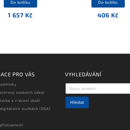
Do košíku
Do košíku
1 657 Kč
406 Kč
ACE PRO VÁS
VYHLEDÁVÁNÍ
podmínky
ochrany osobních údajů
latba a vrácení zboží
Hledat
 digitálních službách (DSA)
přístupnosti