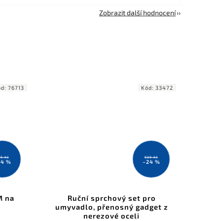
Zobrazit další hodnocení
ód:
76713
Kód:
33472
9 Kč
939 Kč
54 %
–24 %
M na
Ruční sprchový set pro
umyvadlo, přenosný gadget z
nerezové oceli