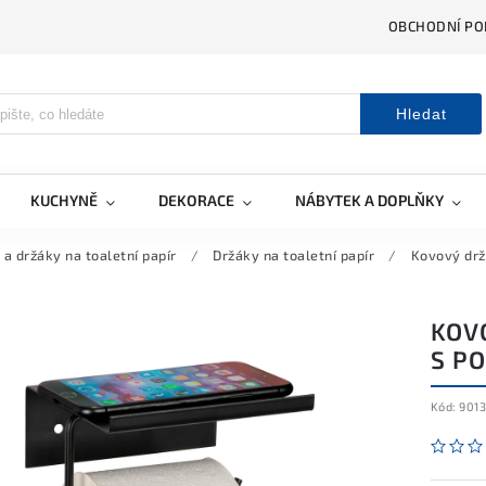
OBCHODNÍ PO
Hledat
KUCHYNĚ
DEKORACE
NÁBYTEK A DOPLŇKY
 a držáky na toaletní papír
/
Držáky na toaletní papír
/
Kovový drž
KOV
S P
Kód:
901