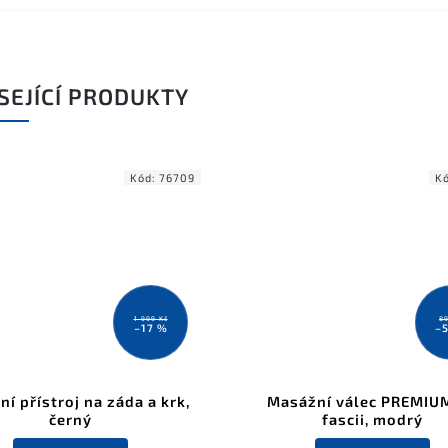
SEJÍCÍ PRODUKTY
Kód:
76709
K
1 999 Kč
89
–17 %
–
í přístroj na záda a krk,
Masážní válec PREMIU
černý
fascii, modrý