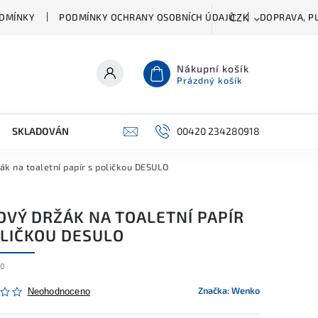
DMÍNKY
PODMÍNKY OCHRANY OSOBNÍCH ÚDAJŮ
DOPRAVA, PL
CZK
Nákupní košík
Prázdný košík
SKLADOVÁNÍ A ČIŠTĚNÍ
PŘÍSLUŠENSTVÍ
00420 234280918
ŠATNÍK
ák na toaletní papír s poličkou DESULO
OVÝ DRŽÁK NA TOALETNÍ PAPÍR
OLIČKOU DESULO
30
Značka:
Wenko
Neohodnoceno