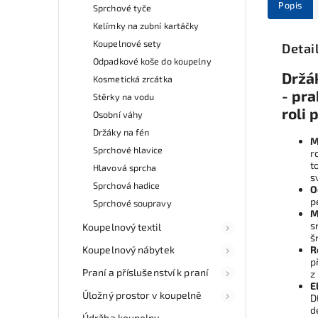
Popis
Sprchové tyče
Kelímky na zubní kartáčky
Koupelnové sety
Detai
Odpadkové koše do koupelny
Držák
Kosmetická zrcátka
- pr
Stěrky na vodu
roli 
Osobní váhy
Držáky na fén
M
Sprchové hlavice
r
t
Hlavová sprcha
s
Sprchová hadice
O
p
Sprchové soupravy
M
s
Koupelnový textil
š
Koupelnový nábytek
R
p
Praní a příslušenství k praní
z
E
Úložný prostor v koupelně
D
d
Údržba koupelny