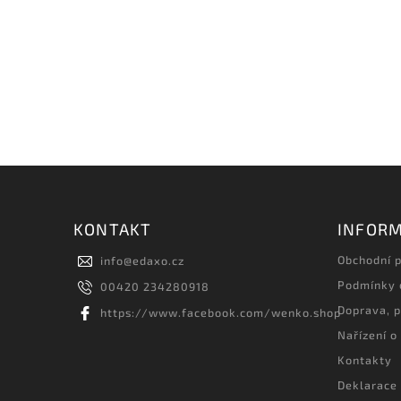
KONTAKT
INFORM
Obchodní 
info
@
edaxo.cz
Podmínky 
00420 234280918
Doprava, p
https://www.facebook.com/wenko.shop
Nařízení o
Kontakty
Deklarace 