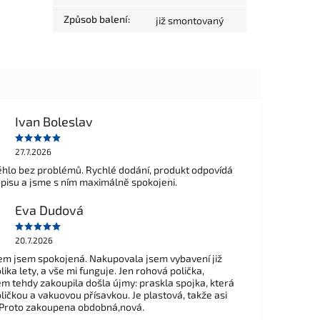
Způsob balení
:
již smontovaný
Ivan Boleslav
27.7.2026
hlo bez problémů. Rychlé dodání, produkt odpovídá
opisu a jsme s ním maximálně spokojeni.
Eva Dudová
20.7.2026
m jsem spokojená. Nakupovala jsem vybavení již
ika lety, a vše mi funguje. Jen rohová polička,
em tehdy zakoupila došla újmy: praskla spojka, která
ličkou a vakuovou přísavkou. Je plastová, takže asi
 Proto zakoupena obdobná,nová.