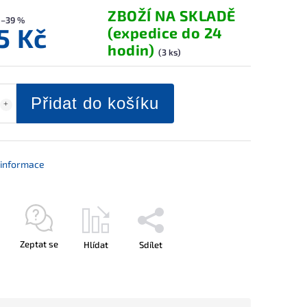
ZBOŽÍ NA SKLADĚ
–39 %
5 Kč
(expedice do 24
hodin)
(3 ks)
Přidat do košíku
í informace
Zeptat se
Hlídat
Sdílet