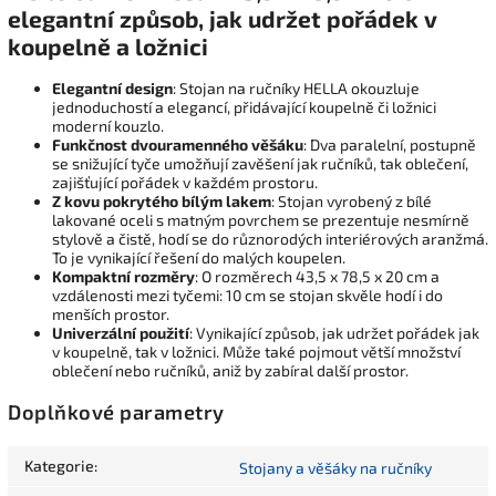
elegantní způsob, jak udržet pořádek v
koupelně a ložnici
Elegantní design
: Stojan na ručníky HELLA okouzluje
jednoduchostí a elegancí, přidávající koupelně či ložnici
moderní kouzlo.
Funkčnost dvouramenného věšáku
: Dva paralelní, postupně
se snižující tyče umožňují zavěšení jak ručníků, tak oblečení,
zajišťující pořádek v každém prostoru.
Z kovu pokrytého bílým lakem
: Stojan vyrobený z bílé
lakované oceli s matným povrchem se prezentuje nesmírně
stylově a čistě, hodí se do různorodých interiérových aranžmá.
To je vynikající řešení do malých koupelen.
Kompaktní rozměry
: O rozměrech 43,5 x 78,5 x 20 cm a
vzdálenosti mezi tyčemi: 10 cm se stojan skvěle hodí i do
menších prostor.
Univerzální použití
: Vynikající způsob, jak udržet pořádek jak
v koupelně, tak v ložnici. Může také pojmout větší množství
oblečení nebo ručníků, aniž by zabíral další prostor.
Doplňkové parametry
Kategorie
:
Stojany a věšáky na ručníky