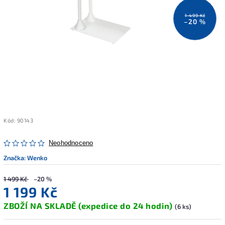
1 499 Kč
–20 %
Kód:
90143
Neohodnoceno
Značka:
Wenko
1 499 Kč
–20 %
1 199 Kč
ZBOŽÍ NA SKLADĚ (expedice do 24 hodin)
(6 ks)