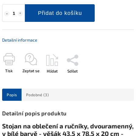
Přidat do košíku
Detailní informace
Tisk
Zeptat se
Hlídat
Sdílet
Popis
Podobné (3)
Detailní popis produktu
Stojan na oblečení a ručníky, dvouramenný,
v bílé barvě - věšák 43,5 x 78,5 x 20 cm -