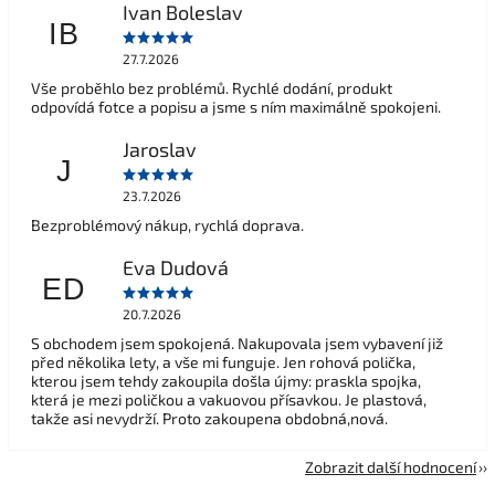
Ivan Boleslav
IB
27.7.2026
Vše proběhlo bez problémů. Rychlé dodání, produkt
odpovídá fotce a popisu a jsme s ním maximálně spokojeni.
Jaroslav
J
23.7.2026
Bezproblémový nákup, rychlá doprava.
Eva Dudová
ED
20.7.2026
S obchodem jsem spokojená. Nakupovala jsem vybavení již
před několika lety, a vše mi funguje. Jen rohová polička,
kterou jsem tehdy zakoupila došla újmy: praskla spojka,
která je mezi poličkou a vakuovou přísavkou. Je plastová,
takže asi nevydrží. Proto zakoupena obdobná,nová.
Zobrazit další hodnocení