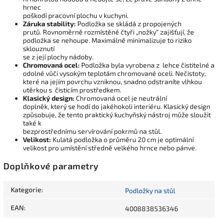
hrnec
poškodí pracovní plochu v kuchyni.
Záruka stability:
Podložka se skládá z propojených
prutů. Rovnoměrně rozmístěné čtyři „nožky“ zajišťují, že
podložka se nehoupe. Maximálně minimalizuje to riziko
sklouznutí
se z její plochy nádoby.
Chromovaná ocel:
Podložka byla vyrobena z lehce čistitelné a
odolné vůči vysokým teplotám chromované oceli. Nečistoty,
které na jejím povrchu vzniknou, snadno odstraníte vlhkou
utěrkou s čisticím prostředkem.
Klasický design:
Chromovaná ocel je neutrální
doplněk, který se hodí do jakéhokoli interiéru. Klasický design
způsobuje, že tento praktický kuchyňský nástroj může sloužit
také k
bezprostřednímu servírování pokrmů na stůl.
Velikost:
Kulatá podložka o průměru 20 cm je optimální
velikost pro umístění středně velkého hrnce nebo pánve.
Doplňkové parametry
Kategorie
:
Podložky na stůl
EAN
:
4008838536346