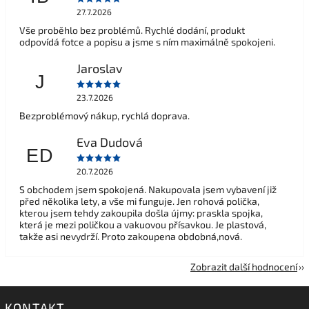
27.7.2026
Vše proběhlo bez problémů. Rychlé dodání, produkt
odpovídá fotce a popisu a jsme s ním maximálně spokojeni.
Jaroslav
J
23.7.2026
Bezproblémový nákup, rychlá doprava.
Eva Dudová
ED
20.7.2026
S obchodem jsem spokojená. Nakupovala jsem vybavení již
před několika lety, a vše mi funguje. Jen rohová polička,
kterou jsem tehdy zakoupila došla újmy: praskla spojka,
která je mezi poličkou a vakuovou přísavkou. Je plastová,
takže asi nevydrží. Proto zakoupena obdobná,nová.
Zobrazit další hodnocení
KONTAKT