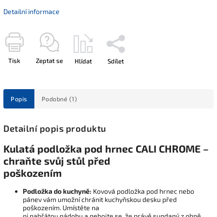
Detailní informace
Tisk
Zeptat se
Hlídat
Sdílet
Popis
Podobné (1)
Detailní popis produktu
Kulatá podložka pod hrnec CALI CHROME –
chraňte svůj stůl před
poškozením
Podložka do kuchyně:
Kovová podložka pod hrnec nebo
pánev vám umožní chránit kuchyňskou desku před
poškozením. Umístěte na
ni nahřátou nádobu a nebojte se, že právě sundaný z ohně