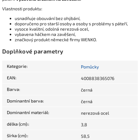
Vlastnosti produktu:
usnadňuje obouvání bez ohýbání,
doporučeno pro starší osoby a osoby s problémy s páteří,
vysoce kvalitní, odolná nerezová ocel,
vybavena háčkem na zavěšení,
značkový produkt německé firmy WENKO.
Doplňkové parametry
Kategorie
:
Pomůcky
EAN
:
4008838365076
Barva
:
černá
Dominantní barva
:
černá
Dominantní materiál
:
nerezová ocel
délka (cm):
:
3,8
šírka (cm):
:
58,5