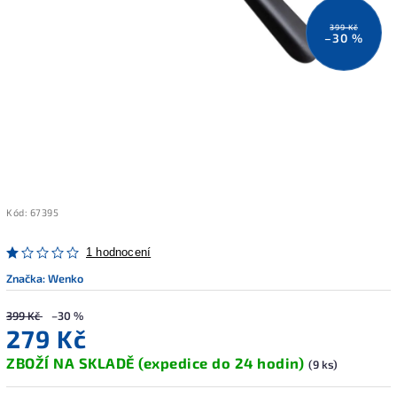
399 Kč
–30 %
Kód:
67395
1 hodnocení
Značka:
Wenko
399 Kč
–30 %
279 Kč
ZBOŽÍ NA SKLADĚ (expedice do 24 hodin)
(9 ks)