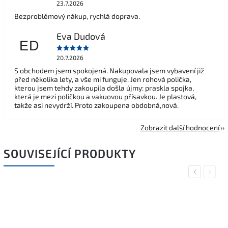
23.7.2026
Bezproblémový nákup, rychlá doprava.
Eva Dudová
ED
20.7.2026
S obchodem jsem spokojená. Nakupovala jsem vybavení již
před několika lety, a vše mi funguje. Jen rohová polička,
kterou jsem tehdy zakoupila došla újmy: praskla spojka,
která je mezi poličkou a vakuovou přísavkou. Je plastová,
takže asi nevydrží. Proto zakoupena obdobná,nová.
Zobrazit další hodnocení
SOUVISEJÍCÍ PRODUKTY
Previous
Next