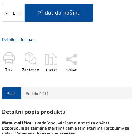
Přidat do košíku
Detailní informace
Tisk
Zeptat se
Hlídat
Sdílet
Popis
Podobné (3)
Detailní popis produktu
Metalová lžíce
usnadní obouvání bez nutnosti se ohýbat.
Doporučuje se zejména starším lidem a těm, kteří mají problémy se
páteří.
Vybavena držákem na zavěšení.