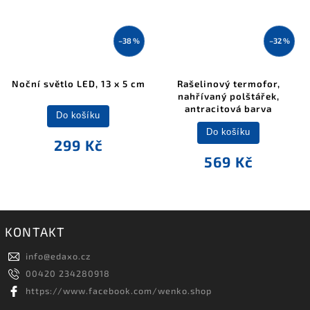
–38 %
–32 %
Noční světlo LED, 13 x 5 cm
Rašelinový termofor,
nahřívaný polštářek,
antracitová barva
Do košíku
Do košíku
299 Kč
569 Kč
KONTAKT
info
@
edaxo.cz
00420 234280918
https://www.facebook.com/wenko.shop