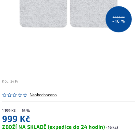
1 199 Kč
–16 %
Kód:
3414
Neohodnoceno
1 199 Kč
–16 %
999 Kč
ZBOŽÍ NA SKLADĚ (expedice do 24 hodin)
(16 ks)