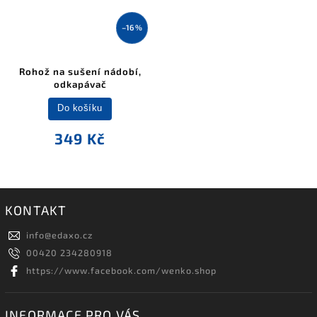
–16 %
Rohož na sušení nádobí,
odkapávač
Do košíku
349 Kč
KONTAKT
info
@
edaxo.cz
00420 234280918
https://www.facebook.com/wenko.shop
INFORMACE PRO VÁS