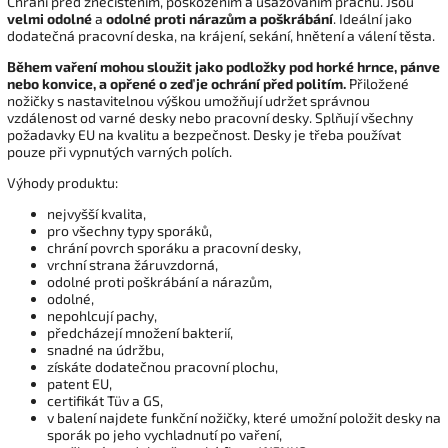
Chrání před znečištěním, poškozením a usazováním prachu. Jsou
velmi odolné
a
odolné proti nárazům a poškrábání
. Ideální jako
dodatečná pracovní deska, na krájení, sekání, hnětení a válení těsta.
Během vaření mohou sloužit jako podložky pod horké hrnce, pánve
nebo konvice, a opřené o zeď je ochrání před politím.
Přiložené
nožičky s nastavitelnou výškou umožňují udržet správnou
vzdálenost od varné desky nebo pracovní desky. Splňují všechny
požadavky EU na kvalitu a bezpečnost. Desky je třeba používat
pouze při vypnutých varných polích.
Výhody produktu:
nejvyšší kvalita,
pro všechny typy sporáků,
chrání povrch sporáku a pracovní desky,
vrchní strana žáruvzdorná,
odolné proti poškrábání a nárazům,
odolné,
nepohlcují pachy,
předcházejí množení bakterií,
snadné na údržbu,
získáte dodatečnou pracovní plochu,
patent EU,
certifikát Tüv a GS,
v balení najdete funkční nožičky, které umožní položit desky na
sporák po jeho vychladnutí po vaření,