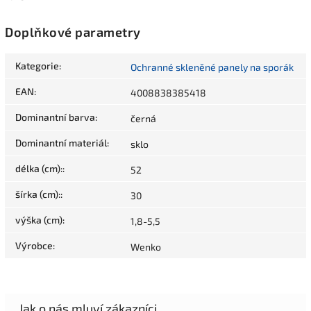
Doplňkové parametry
Kategorie
:
Ochranné skleněné panely na sporák
EAN
:
4008838385418
Dominantní barva
:
černá
Dominantní materiál
:
sklo
délka (cm):
:
52
šírka (cm):
:
30
výška (cm)
:
1,8-5,5
Výrobce
:
Wenko