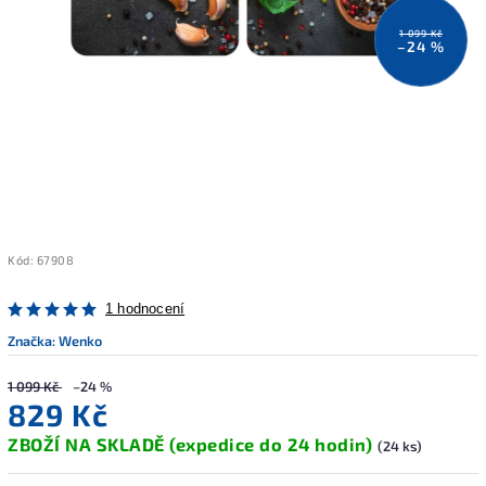
1 099 Kč
–24 %
Kód:
67908
1 hodnocení
Značka:
Wenko
1 099 Kč
–24 %
829 Kč
ZBOŽÍ NA SKLADĚ (expedice do 24 hodin)
(24 ks)