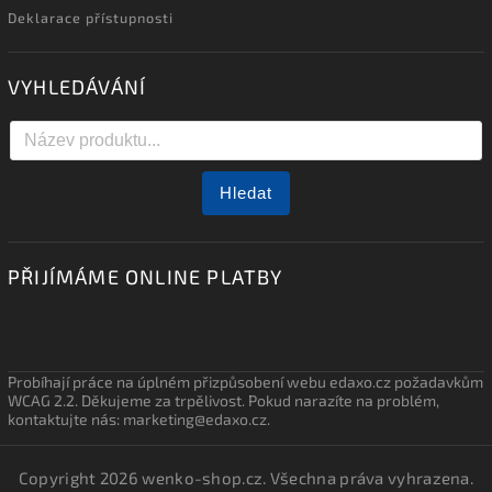
Deklarace přístupnosti
VYHLEDÁVÁNÍ
Hledat
PŘIJÍMÁME ONLINE PLATBY
Probíhají práce na úplném přizpůsobení webu edaxo.cz požadavkům
WCAG 2.2. Děkujeme za trpělivost. Pokud narazíte na problém,
kontaktujte nás: marketing@edaxo.cz.
Copyright 2026
wenko-shop.cz
. Všechna práva vyhrazena.