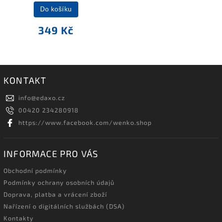
Do košíku
349 Kč
KONTAKT
info
@
edaxo.cz
00420 234280918
https://www.facebook.com/wenko.shop
INFORMACE PRO VÁS
Obchodní podmínky
Podmínky ochrany osobních údajů
Doprava, platba a vrácení zboží
Nařízení o digitálních službách (DSA)
Kontakty