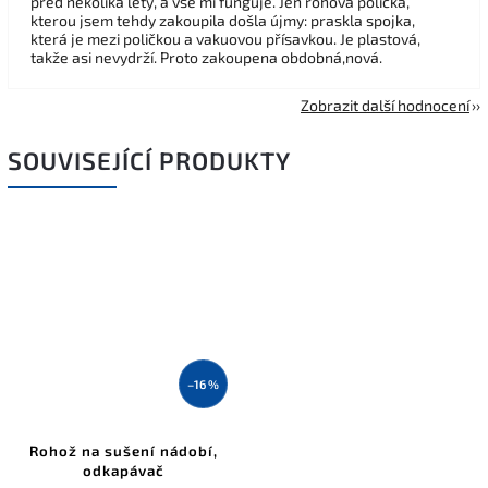
před několika lety, a vše mi funguje. Jen rohová polička,
kterou jsem tehdy zakoupila došla újmy: praskla spojka,
která je mezi poličkou a vakuovou přísavkou. Je plastová,
takže asi nevydrží. Proto zakoupena obdobná,nová.
Zobrazit další hodnocení
SOUVISEJÍCÍ PRODUKTY
–16 %
Rohož na sušení nádobí,
odkapávač