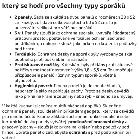
který se hodí pro všechny typy sporáků
2 panely
. Sada se skládá ze dvou panelů o rozměrech 30 x 52
cm každý, což dává celkovou plochu 60 x 52 cm. To je
univerzální velikost pro většinu sporáků.
5 v 1
. Panely slouží jako ochrana sporáku, vytvářejí dodatečný
pracovní prostor, postavené vertikálně ochrání zeď před
postříkáním, a dokonce slouží jako prkna na krájení a podložky
pod hrnce!
Tvrdé sklo
. Ochranné desky na sporák byly vyrobeny ze skla
odolného proti poškrábání a nárazům.
Protiskluzové nožičky
. K deskám byly přidány protiskluzové
nožičky s možností nastavení výšky
1,8 - 5,5 cm
. To umožňuje
přizpůsobení panelů různým typům sporáků, včetně
plynového.
Hygienický povrch
. Plocha panelů je dokonale hladká,
neporézní a sklo nepohlcuje pachy. Proto se desky osvědčí
jako prkna na krájení zeleniny nebo ryb – snadno se umývají.
V každé kuchyni si ceníme multifunkčnosti doplňků. Skleněné
ochranné panely jsou ideálním příkladem gadgetu, který se osvědčí
pro mnoho účelů. Kromě základní ochranné funkce indukční nebo
keramické desky panely vytvářejí
prodloužení pracovní desky
a
pracovní plochy – slouží jako prkna na krájení nebo podložky pod
hrnce. Opřete panel o zeď, abyste
ochránili
ji před postříkáním při
vaření.