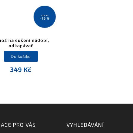
419 Kč
–16 %
ož na sušení nádobí,
odkapávač
Do košíku
349 Kč
ACE PRO VÁS
VYHLEDÁVÁNÍ