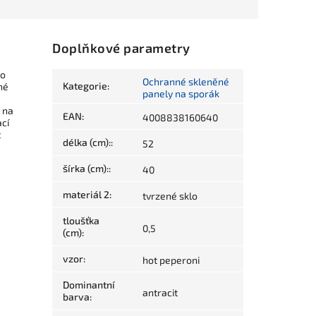
Doplňkové parametry
ro
Ochranné skleněné
Kategorie
:
né
panely na sporák
, na
EAN
:
4008838160640
ací
t
délka (cm):
:
52
šírka (cm):
:
40
materiál 2
:
tvrzené sklo
tloušťka
0,5
(cm)
:
vzor
:
hot peperoni
Dominantní
antracit
barva
: