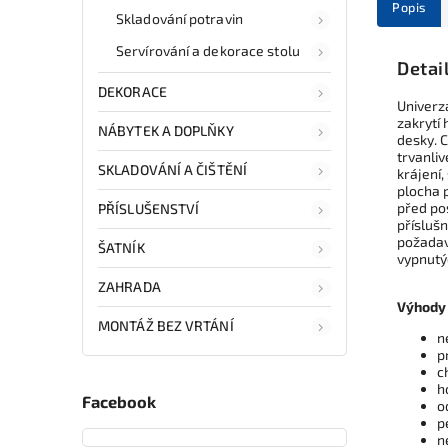
Popis
Skladování potravin
Servírování a dekorace stolu
Detai
DEKORACE
Univerz
zakrytí
NÁBYTEK A DOPLŇKY
desky. 
trvanliv
SKLADOVÁNÍ A ČIŠTĚNÍ
krájení,
plocha 
před po
PŘÍSLUŠENSTVÍ
přísluš
požadavk
ŠATNÍK
vypnutý
ZAHRADA
Výhody
MONTÁŽ BEZ VRTÁNÍ
n
p
c
h
Facebook
o
p
n