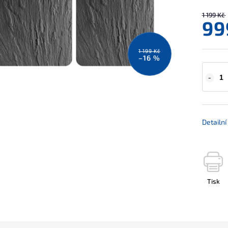
1 199 Kč
99
1 199 Kč
–16 %
Detailn
Tisk