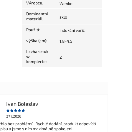
Výrobce
:
Wenko
Dominantní
sklo
materiál
:
Použití
:
indukční vařič
výška (cm)
:
1,8-4,5
liczba sztuk
w
2
komplecie
:
Ivan Boleslav
27.7.2026
hlo bez problémů. Rychlé dodání, produkt odpovídá
opisu a jsme s ním maximálně spokojeni.