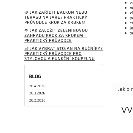
z
n
🌿 JAK ZAŘÍDIT BALKON NEBO
z
TERASU NA JAŘE? PRAKTICKÝ
p
PRŮVODCE KROK ZA KROKEM
c
j
🌱 JAK ZALOŽIT ZELENINOVOU
o
ZAHRADU KROK ZA KROKEM –
PRAKTICKÝ PRŮVODCE
🛁 JAK VYBRAT STOJAN NA RUČNÍKY?
PRAKTICKÝ PRŮVODCE PRO
STYLOVOU A FUNKČNÍ KOUPELNU
BLOG
26.4.2026
26.3.2026
26.2.2026
VV