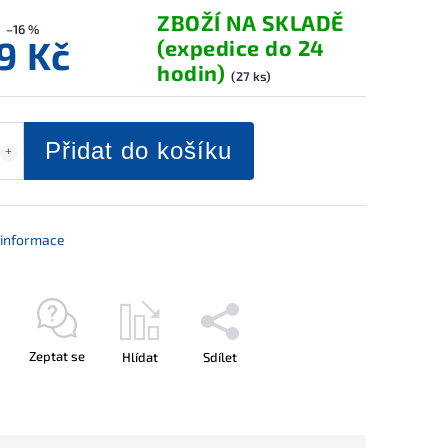
ZBOŽÍ NA SKLADĚ
–16 %
9 Kč
(expedice do 24
hodin)
(27 ks)
Přidat do košíku
í informace
Zeptat se
Hlídat
Sdílet