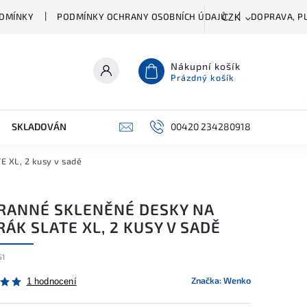
DMÍNKY
PODMÍNKY OCHRANY OSOBNÍCH ÚDAJŮ
DOPRAVA, PL
CZK
Nákupní košík
Prázdný košík
SKLADOVÁNÍ A ČIŠTĚNÍ
PŘÍSLUŠENSTVÍ
00420 234280918
ŠATNÍK
E XL, 2 kusy v sadě
RANNÉ SKLENĚNÉ DESKY NA
ÁK SLATE XL, 2 KUSY V SADĚ
51
Značka:
Wenko
1 hodnocení