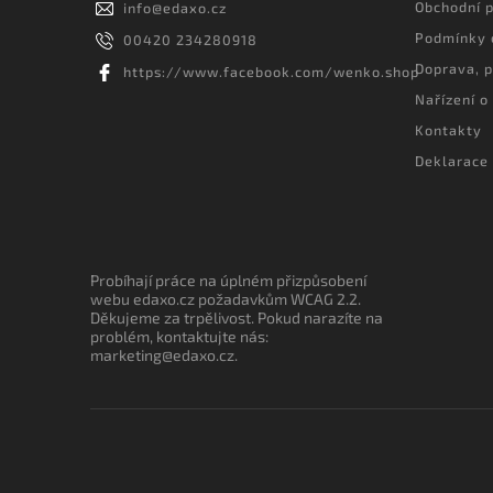
Obchodní 
info
@
edaxo.cz
Podmínky 
00420 234280918
Doprava, p
https://www.facebook.com/wenko.shop
Nařízení o
Kontakty
Deklarace 
Probíhají práce na úplném přizpůsobení
webu edaxo.cz požadavkům WCAG 2.2.
Děkujeme za trpělivost. Pokud narazíte na
problém, kontaktujte nás:
marketing@edaxo.cz.