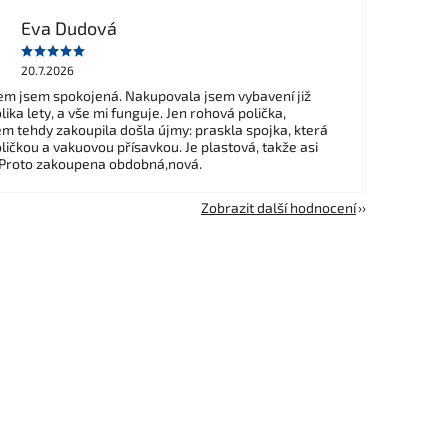
Eva Dudová
20.7.2026
m jsem spokojená. Nakupovala jsem vybavení již
ika lety, a vše mi funguje. Jen rohová polička,
em tehdy zakoupila došla újmy: praskla spojka, která
ličkou a vakuovou přísavkou. Je plastová, takže asi
 Proto zakoupena obdobná,nová.
Zobrazit další hodnocení