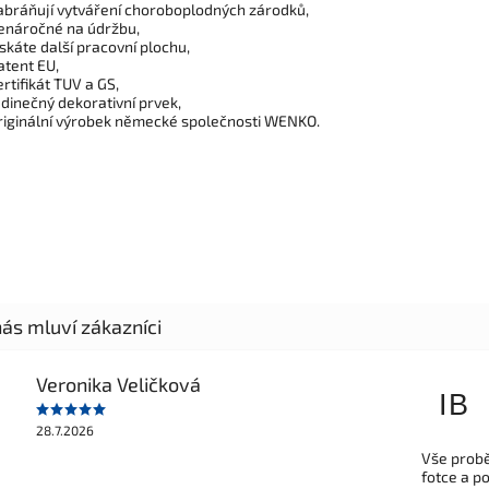
abráňují vytváření choroboplodných zárodků,
enáročné na údržbu,
ískáte další pracovní plochu,
atent EU,
ertifikát TUV a GS,
edinečný dekorativní prvek,
riginální výrobek německé společnosti WENKO.
Veronika Veličková
IB
28.7.2026
Vše probě
fotce a p