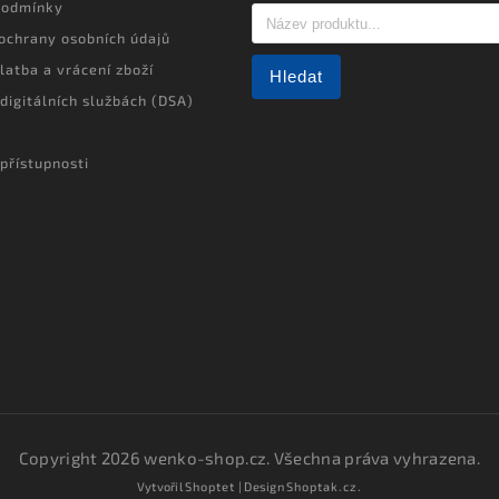
podmínky
ochrany osobních údajů
latba a vrácení zboží
Hledat
 digitálních službách (DSA)
přístupnosti
Copyright 2026
wenko-shop.cz
. Všechna práva vyhrazena.
Vytvořil
Shoptet
| Design
Shoptak.cz.