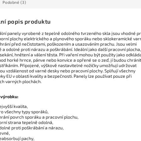
Podobné (3)
lní popis produktu
ální panely vyrobené z tepelně odolného tvrzeného skla jsou vhodné p
 horní plochy elektrického a plynového sporáku nebo sklokeramické var
Chrání před nečistotami, poškozením a usazováním prachu. Jsou velmi
é a odolné proti nárazu a poškrábání. Ideální jako další pracovní plocha
 sekání, hnětení a válení těsta. Při vaření mohou být použity jako odklád
pod horké hrnce, pánve nebo konvice a opřené se o zeď, jí budou chráni
stříkáním. Připojené, výškově nastavitelné nožičky umožňují udržovat
nou vzdálenost od varné desky nebo pracovní plochy. Splňují všechny
y EU v oblasti kvality a bezpečnosti. Panely lze používat pouze při
ch varných plochách.
 výrobku:
ejvyšší kvalita,
ro všechny typy sporáků,
hrání povrch sporáku a pracovní plochu,
orní strana tepelně odolná,
dolné proti poškrábání a nárazu,
evné,
eabsorbují pachy,