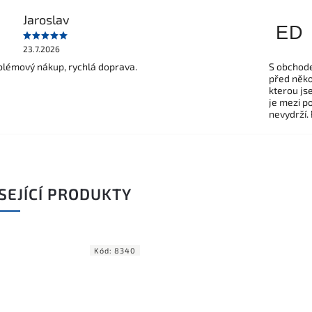
Jaroslav
ED
23.7.2026
lémový nákup, rychlá doprava.
S obchode
před někol
kterou js
je mezi po
nevydrží.
SEJÍCÍ PRODUKTY
Kód:
8340