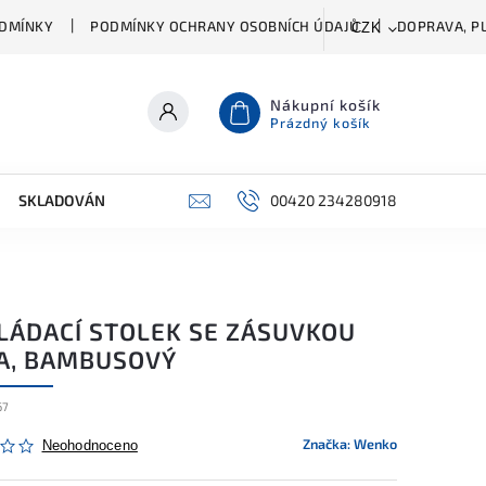
DMÍNKY
PODMÍNKY OCHRANY OSOBNÍCH ÚDAJŮ
DOPRAVA, PL
CZK
Nákupní košík
Prázdný košík
SKLADOVÁNÍ A ČIŠTĚNÍ
PŘÍSLUŠENSTVÍ
00420 234280918
ŠATNÍK
LÁDACÍ STOLEK SE ZÁSUVKOU
JA, BAMBUSOVÝ
67
Značka:
Wenko
Neohodnoceno