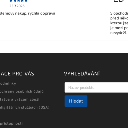
23.7.2026
lémový nákup, rychlá doprava.
S obchode
před někol
kterou js
je mezi po
nevydrží.
ACE PRO VÁS
VYHLEDÁVÁNÍ
podmínky
ochrany osobních údajů
latba a vrácení zboží
Hledat
 digitálních službách (DSA)
přístupnosti