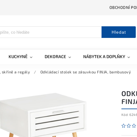
OBCHODNÍ PO
Hledat
KUCHYNĚ
DEKORACE
NÁBYTEK A DOPLŇKY
, skříně a regály
/
Odkládací stolek se zásuvkou FINJA, bambusový
ODK
FIN
Kód:
624