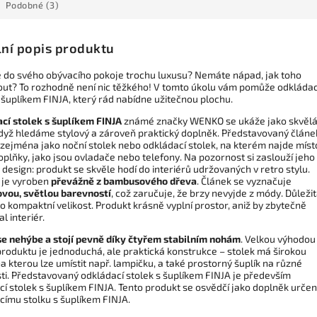
Podobné (3)
lní popis produktu
 do svého obývacího pokoje trochu luxusu? Nemáte nápad, jak toho
ut? To rozhodně není nic těžkého! V tomto úkolu vám pomůže odkládac
 šuplíkem FINJA, který rád nabídne užitečnou plochu.
cí stolek s šuplíkem FINJA
známé značky WENKO se ukáže jako skvěl
když hledáme stylový a zároveň praktický doplněk. Představovaný článe
 zejména jako noční stolek nebo odkládací stolek, na kterém najde míst
plňky, jako jsou ovladače nebo telefony. Na pozornost si zaslouží jeho
design: produkt se skvěle hodí do interiérů udržovaných v retro stylu.
 je vyroben
převážně z bambusového dřeva
. Článek se vyznačuje
vou, světlou barevností
, což zaručuje, že brzy nevyjde z módy. Důležit
o kompaktní velikost. Produkt krásně vyplní prostor, aniž by zbytečně
l interiér.
se nehýbe a stojí pevně díky čtyřem stabilním nohám
. Velkou výhodou
produktu je jednoduchá, ale praktická konstrukce – stolek má širokou
a kterou lze umístit např. lampičku, a také prostorný šuplík na různé
ti. Představovaný odkládací stolek s šuplíkem FINJA je především
í stolek s šuplíkem FINJA. Tento produkt se osvědčí jako doplněk určen
címu stolku s šuplíkem FINJA.