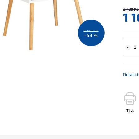
2 499 Kč
1 
2 499 Kč
–53 %
Detailn
Tisk