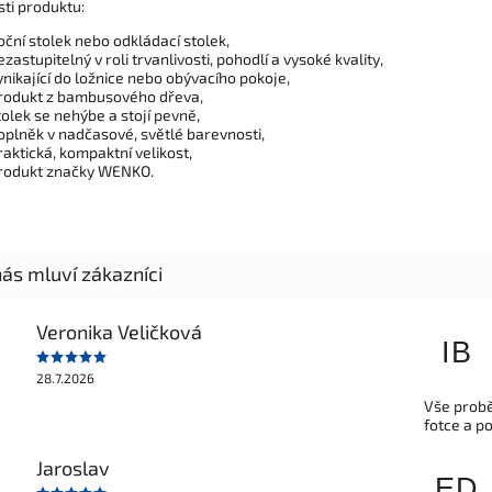
sti produktu:
oční stolek nebo odkládací stolek,
ezastupitelný v roli trvanlivosti, pohodlí a vysoké kvality,
ynikající do ložnice nebo obývacího pokoje,
rodukt z bambusového dřeva,
tolek se nehýbe a stojí pevně,
oplněk v nadčasové, světlé barevnosti,
raktická, kompaktní velikost,
rodukt značky WENKO.
Veronika Veličková
IB
28.7.2026
Vše probě
fotce a p
Jaroslav
ED