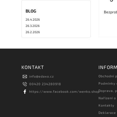
BLOG
Bezprob
26.4.2026
26.3.2026
26.2.2026
KONTAKT
INFORM
Obchodní 
info
@
edaxo.cz
Podmínky 
00420 234280918
Doprava, p
https://www.facebook.com/wenko.shop
Nařízení o
Kontakty
Deklarace 