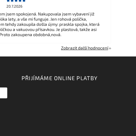
20.7.2026
m jsem spokojená. Nakupovala jsem vybavení již
ika lety, a vše mi funguje. Jen rohová polička,
em tehdy zakoupila došla újmy: praskla spojka, která
ličkou a vakuovou přísavkou. Je plastová, takže asi
 Proto zakoupena obdobná,nová.
Zobrazit další hodnocení
PŘIJÍMÁME ONLINE PLATBY