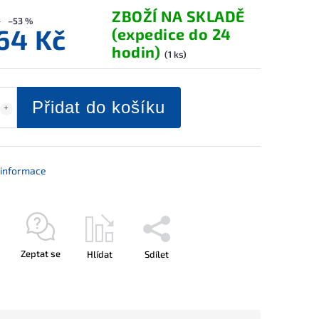
ZBOŽÍ NA SKLADĚ
–53 %
164 Kč
(expedice do 24
hodin)
(1 ks)
Přidat do košíku
í informace
Zeptat se
Hlídat
Sdílet