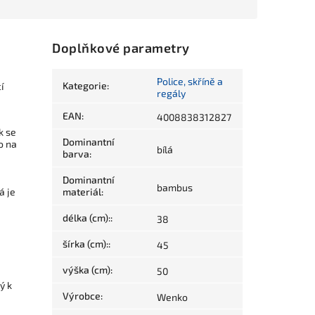
Doplňkové parametry
Police, skříně a
Kategorie
:
í
regály
EAN
:
4008838312827
á
k se
Dominantní
o na
bílá
barva
:
Dominantní
bambus
á je
materiál
:
délka (cm):
:
38
šírka (cm):
:
45
výška (cm)
:
50
ý k
Výrobce
:
Wenko