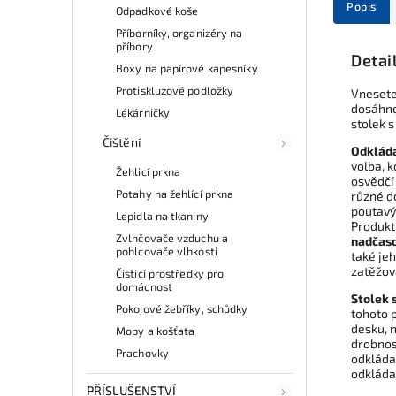
Popis
Odpadkové koše
Příborníky, organizéry na
příbory
Detai
Boxy na papírové kapesníky
Protiskluzové podložky
Vnesete
dosáhno
Lékárničky
stolek s
Čištění
Odkláda
volba, 
Žehlicí prkna
osvědčí
Potahy na žehlící prkna
různé do
poutavý 
Lepidla na tkaniny
Produkt
Zvlhčovače vzduchu a
nadčaso
pohlcovače vlhkosti
také jeh
zatěžova
Čisticí prostředky pro
domácnost
Stolek 
Pokojové žebříky, schůdky
tohoto 
desku, n
Mopy a košťata
drobnos
Prachovky
odkládac
odkláda
PŘÍSLUŠENSTVÍ