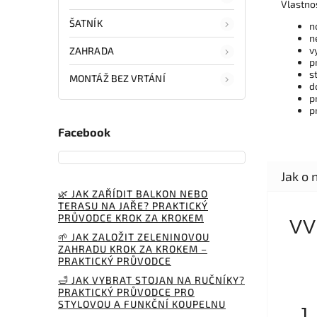
Vlastno
ŠATNÍK
n
n
v
ZAHRADA
p
s
MONTÁŽ BEZ VRTÁNÍ
d
p
p
Facebook
🌿 JAK ZAŘÍDIT BALKON NEBO
TERASU NA JAŘE? PRAKTICKÝ
PRŮVODCE KROK ZA KROKEM
VV
🌱 JAK ZALOŽIT ZELENINOVOU
ZAHRADU KROK ZA KROKEM –
PRAKTICKÝ PRŮVODCE
🛁 JAK VYBRAT STOJAN NA RUČNÍKY?
PRAKTICKÝ PRŮVODCE PRO
STYLOVOU A FUNKČNÍ KOUPELNU
J