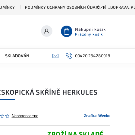
DMÍNKY
PODMÍNKY OCHRANY OSOBNÍCH ÚDAJŮ
DOPRAVA, PL
CZK
Nákupní košík
Prázdný košík
SKLADOVÁNÍ A ČIŠTĚNÍ
PŘÍSLUŠENSTVÍ
00420 234280918
ŠATNÍK
ESKOPICKÁ SKŘÍNĚ HERKULES
Značka:
Wenko
Neohodnoceno
ZBOŽÍ NA SKLADĚ