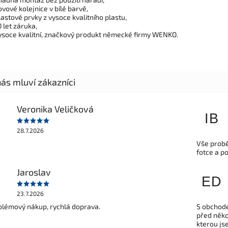
ovové kolejnice v bílé barvě,
lastové prvky z vysoce kvalitního plastu,
0 let záruka,
ysoce kvalitní, značkový produkt německé firmy WENKO.
Veronika Veličková
IB
28.7.2026
Vše probě
fotce a p
Jaroslav
ED
23.7.2026
lémový nákup, rychlá doprava.
S obchode
před někol
kterou js