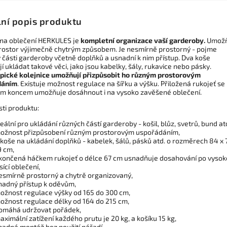
lní popis produktu
na oblečení HERKULES je
kompletní organizace vaší garderoby.
Umožň
prostor výjimečně chytrým způsobem. Je nesmírně prostorný - pojme
 části garderoby včetně doplňků a usnadní k nim přístup. Dva koše
 ukládat takové věci, jako jsou kabelky, šály, rukavice nebo pásky.
pické kolejnice umožňují přizpůsobit ho různým prostorovým
dáním
. Existuje možnost regulace na šířku a výšku. Přiložená rukojeť se
m koncem umožňuje dosáhnout i na vysoko zavěšené oblečení.
sti produktu:
deální pro ukládání různých částí garderoby - košil, blůz, svetrů, bund atd
ožnost přizpůsobení různým prostorovým uspořádáním,
 koše na ukládání doplňků - kabelek, šálů, pásků atd. o rozměrech 84 x 
9 cm,
končená háčkem rukojeť o délce 67 cm usnadňuje dosahování po vysok
isící oblečení,
esmírně prostorný a chytrě organizovaný,
nadný přístup k oděvům,
ožnost regulace výšky od 165 do 300 cm,
ožnost regulace délky od 164 do 215 cm,
omáhá udržovat pořádek,
aximální zatížení každého prutu je 20 kg, a košíku 15 kg,
nadná montáž bez použití nářadí,