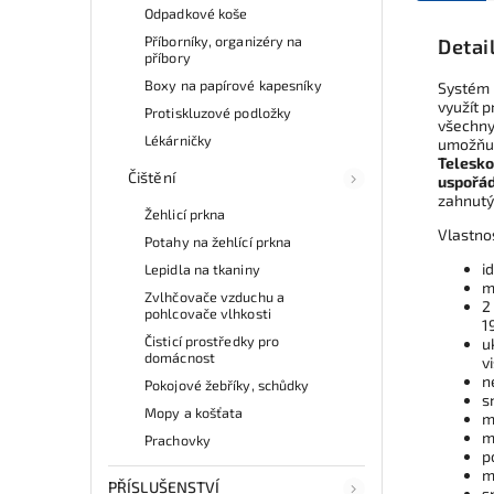
Odpadkové koše
Příborníky, organizéry na
Detai
příbory
Boxy na papírové kapesníky
Systém 
využít 
Protiskluzové podložky
všechny
Lékárničky
umožňují
Telesko
Čištění
uspořá
zahnutý
Žehlicí prkna
Vlastno
Potahy na žehlící prkna
i
Lepidla na tkaniny
m
Zvlhčovače vzduchu a
2
pohlcovače vlhkosti
1
Čisticí prostředky pro
u
domácnost
v
n
Pokojové žebříky, schůdky
s
Mopy a košťata
m
m
Prachovky
p
m
PŘÍSLUŠENSTVÍ
s