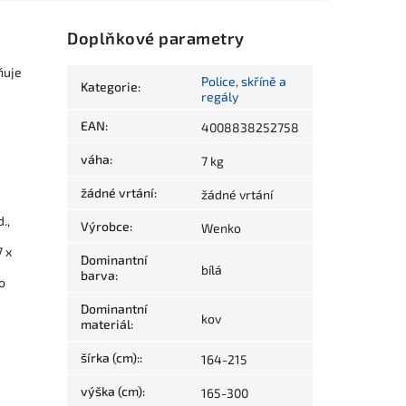
Doplňkové parametry
uje
Police, skříně a
Kategorie
:
regály
EAN
:
4008838252758
váha
:
7 kg
žádné vrtání
:
žádné vrtání
.,
Výrobce
:
Wenko
7 x
Dominantní
bílá
barva
:
o
Dominantní
kov
materiál
:
šírka (cm):
:
164-215
výška (cm)
:
165-300