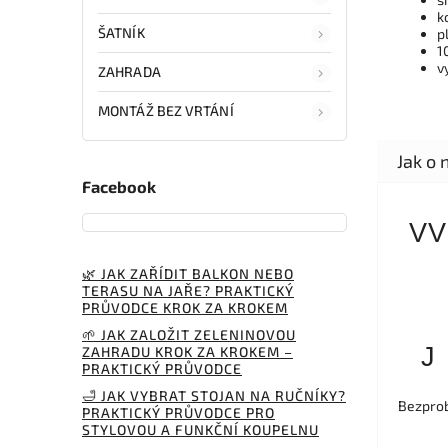
k
ŠATNÍK
p
1
v
ZAHRADA
MONTÁŽ BEZ VRTÁNÍ
Facebook
VV
🌿 JAK ZAŘÍDIT BALKON NEBO
TERASU NA JAŘE? PRAKTICKÝ
PRŮVODCE KROK ZA KROKEM
🌱 JAK ZALOŽIT ZELENINOVOU
J
ZAHRADU KROK ZA KROKEM –
PRAKTICKÝ PRŮVODCE
🛁 JAK VYBRAT STOJAN NA RUČNÍKY?
Bezprob
PRAKTICKÝ PRŮVODCE PRO
STYLOVOU A FUNKČNÍ KOUPELNU