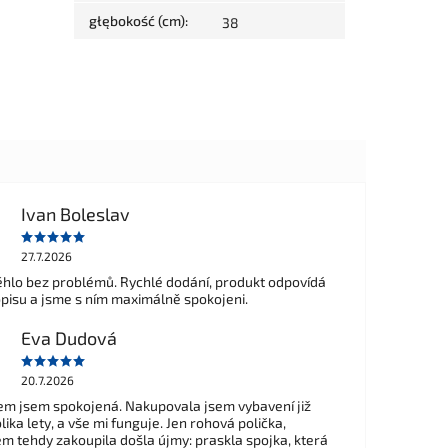
głębokość (cm)
:
38
Ivan Boleslav
27.7.2026
hlo bez problémů. Rychlé dodání, produkt odpovídá
opisu a jsme s ním maximálně spokojeni.
Eva Dudová
20.7.2026
m jsem spokojená. Nakupovala jsem vybavení již
ika lety, a vše mi funguje. Jen rohová polička,
em tehdy zakoupila došla újmy: praskla spojka, která