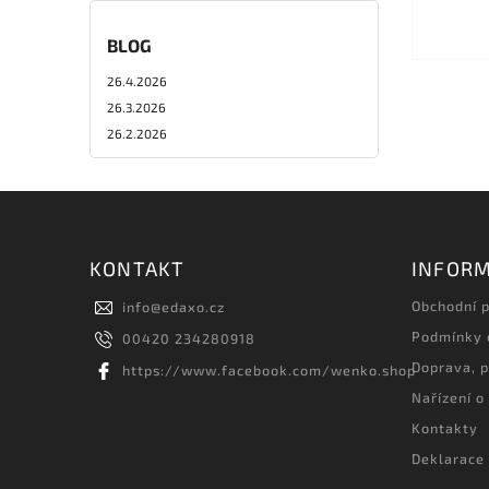
BLOG
26.4.2026
26.3.2026
26.2.2026
KONTAKT
INFORM
Obchodní 
info
@
edaxo.cz
Podmínky 
00420 234280918
Doprava, p
https://www.facebook.com/wenko.shop
Nařízení o
Kontakty
Deklarace 