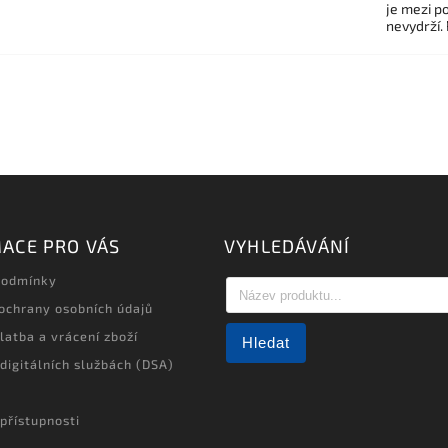
je mezi po
nevydrží.
ACE PRO VÁS
VYHLEDÁVÁNÍ
podmínky
ochrany osobních údajů
latba a vrácení zboží
Hledat
 digitálních službách (DSA)
přístupnosti