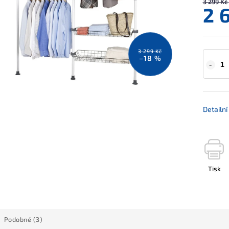
3 299 Kč
2 
3 299 Kč
–18 %
Detailn
Tisk
Podobné (3)