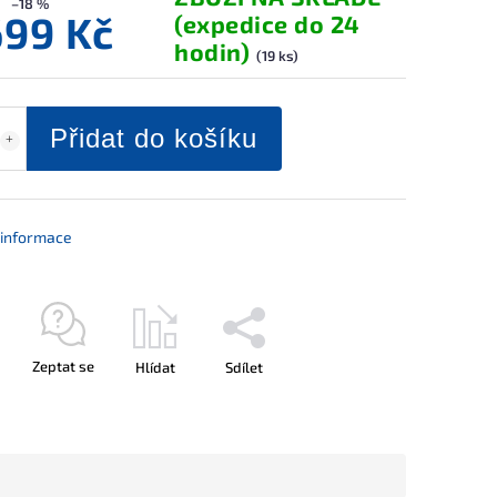
–18 %
699 Kč
(expedice do 24
hodin)
(19 ks)
Přidat do košíku
í informace
Zeptat se
Hlídat
Sdílet