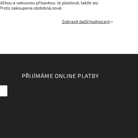
ličkou a vakuovou přísavkou. Je plastová, takže asi
 Proto zakoupena obdobná,nová.
Zobrazit další hodnocení
PŘIJÍMÁME ONLINE PLATBY