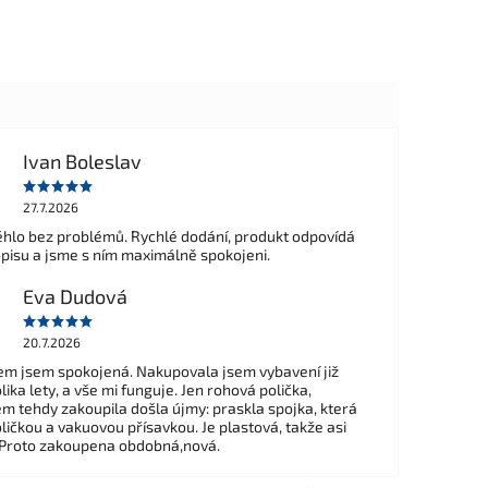
Ivan Boleslav
27.7.2026
hlo bez problémů. Rychlé dodání, produkt odpovídá
opisu a jsme s ním maximálně spokojeni.
Eva Dudová
20.7.2026
m jsem spokojená. Nakupovala jsem vybavení již
ika lety, a vše mi funguje. Jen rohová polička,
em tehdy zakoupila došla újmy: praskla spojka, která
ličkou a vakuovou přísavkou. Je plastová, takže asi
 Proto zakoupena obdobná,nová.