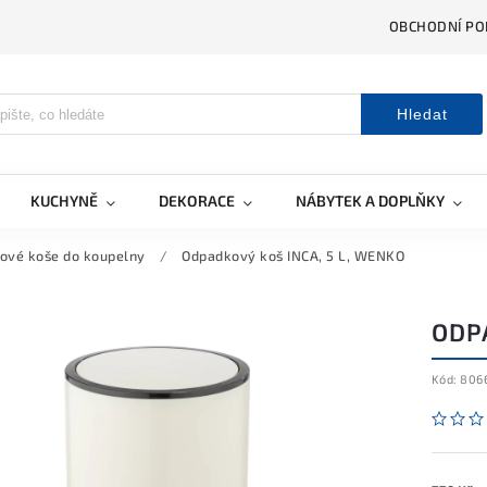
OBCHODNÍ PO
Hledat
KUCHYNĚ
DEKORACE
NÁBYTEK A DOPLŇKY
ové koše do koupelny
/
Odpadkový koš INCA, 5 L, WENKO
ODPA
Kód:
806