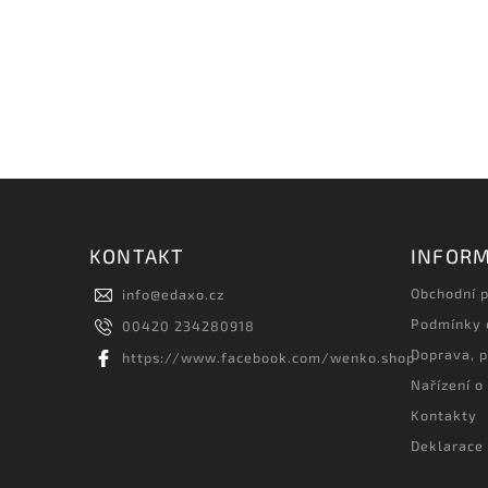
KONTAKT
INFORM
Obchodní 
info
@
edaxo.cz
Podmínky 
00420 234280918
Doprava, p
https://www.facebook.com/wenko.shop
Nařízení o
Kontakty
Deklarace 