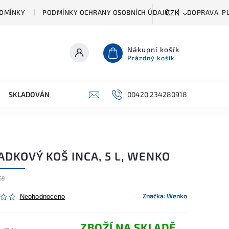
DMÍNKY
PODMÍNKY OCHRANY OSOBNÍCH ÚDAJŮ
DOPRAVA, PL
CZK
Nákupní košík
Prázdný košík
SKLADOVÁNÍ A ČIŠTĚNÍ
PŘÍSLUŠENSTVÍ
00420 234280918
ŠATNÍK
DKOVÝ KOŠ INCA, 5 L, WENKO
69
Značka:
Wenko
Neohodnoceno
ZBOŽÍ NA SKLADĚ