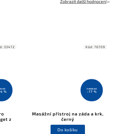
Zobrazit další hodnocení
d:
33472
Kód:
76709
9 Kč
1 999 Kč
24 %
–17 %
ro
Masážní přístroj na záda a krk,
get z
černý
Do košíku