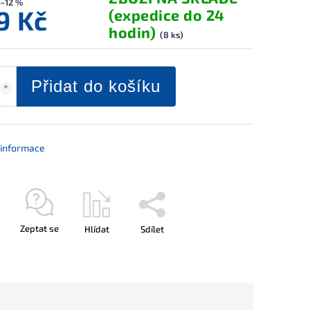
–12 %
9 Kč
(expedice do 24
hodin)
(8 ks)
Přidat do košíku
í informace
Zeptat se
Hlídat
Sdílet