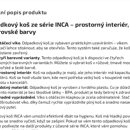
lní popis produktu
kový koš ze série INCA – prostorný interiér,
rovské barvy
táčecí víko
. Odpadkový koš je vybaven praktickým uzavíráním – víkem.
tačí lehce stisknout, aby se otevřelo. Tento systém také zaručuje, že ko
ůstane zavřený.
tyři barevné varianty
. Tento odpadkový koš je k dispozici ve čtyřech
ůzných barevných variantách. Můžete si vybrat koš v růžové, tmavě mo
ořské a šedé barvě.
rostorný interiér
. Koš na odpadky je malý, ale jeho interiér má kapacit
 litrů. Koš se hodí všude tam, kde není potřeba velký koš: v koupelně ne
tolu v kanceláři.
dolný materiál
. Odpadkový koš je vyroben z tvrdého plastu. Co je důlež
ento materiál je bez škodlivé látky – BPA, produkt je tedy šetrný k zdraví
nadné vyprázdnění
. Víko s otáčecím klapkou je zcela odnímatelné. Stač
dšroubovat víko, díky čemuž rychle vyprázdníte plný koš a snadno nasa
ový pytel.
vý koš INCA vám umožní efektivně dbát na hygienu. Koš má hladký pov
u se snadno vyčistí, když se zašpiní. Pokud se vám tento odpadkový koš l
se podívejte na další produkty z úžasné série INCA, které vám pomohou