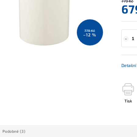
779 Kč
67
779 Kč
–12 %
Detailn
Tisk
Podobné (3)