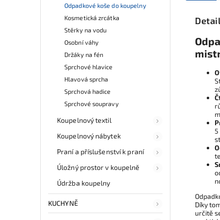
Odpadkové koše do koupelny
Kosmetická zrcátka
Detai
Stěrky na vodu
Odpad
Osobní váhy
mist
Držáky na fén
Sprchové hlavice
O
Hlavová sprcha
S
z
Sprchová hadice
Č
Sprchové soupravy
r
m
Koupelnový textil
P
5
Koupelnový nábytek
s
O
Praní a příslušenství k praní
t
S
Úložný prostor v koupelně
o
n
Údržba koupelny
Odpadko
KUCHYNĚ
Díky tom
určitě 