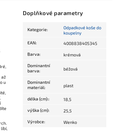
Doplňkové parametry
Odpadkové koše do
Kategorie
:
koupelny
EAN
:
4008838405345
š
Barva
:
krémová
Dominantní
dré,
béžová
barva
:
u až
bo u
Dominantní
plast
materiál
:
ité,
.
délka (cm):
:
18,5
í
díte
výška (cm)
:
25,5
Výrobce
:
Wenko
rch.
íbí,