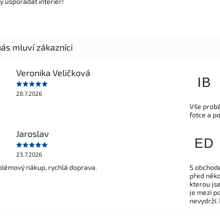
y uspořádat interiér!
Veronika Veličková
IB
28.7.2026
Vše probě
fotce a p
Jaroslav
ED
23.7.2026
lémový nákup, rychlá doprava.
S obchode
před někol
kterou js
je mezi po
nevydrží.