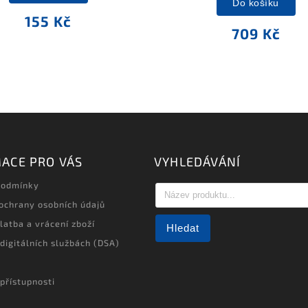
Do košíku
155 Kč
709 Kč
ACE PRO VÁS
VYHLEDÁVÁNÍ
podmínky
ochrany osobních údajů
latba a vrácení zboží
Hledat
 digitálních službách (DSA)
přístupnosti