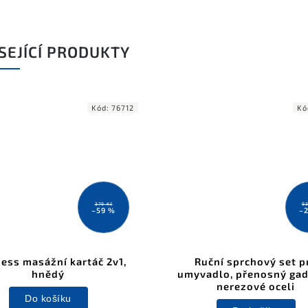
SEJÍCÍ PRODUKTY
Kód:
76712
Kó
379 Kč
93
–59 %
–
ess masážní kartáč 2v1,
Ruční sprchový set p
hnědý
umyvadlo, přenosný gad
nerezové oceli
Do košíku