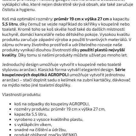
vyklápěcí víko, které nejen diskrétně skrývá obsah, ale také zaručuje
čistotu a hygienu.
Koš má optimální rozměry:
průměr 19 cm x výška 27 cm
a kapacitu
5,5 litru
, díky čemuž se vejde například do skříňky v koupelně nebo
toaletě. Kromě toho se koš skvěle hodí také do dalších místností:
kuchyně, domácí kanceláře nebo dětského pokoje. Vysokou kvalitu
produktu zaručuje západní výroba a použití trvanlivých materiálů. V
zájmu ochrany životního prostředí a udržitelného rozvoje naše
produkty vynikají dlouhou životností díky
použití plastů nejvyšší
kvality
. Díky tomu si našimi produkty můžete užívat po mnoho let.
Jednoduchý design umožňuje vytvořit v koupelně nebo toaletě
stylovou aranžaci. Klasická forma vytváří elegantní design.
Série
koupelnových doplňků AGROPOLI
umožňuje vytvořit jednotnou
aranžaci – stačí doplnit sadu o kelímek na zubní kartáčky, dávkovač
na mýdlo nebo jiné toaletní doplňky.
Vlastnosti produktu:
koš na odpadky do koupelny AGROPOLI,
rozměry produktu: průměr 19 cm x výška 27 cm,
kapacita 5,5 litru,
vyrobeno z vysoce kvalitního plastu,
s vyklápěcím víkem,
snadné na čištění a údržbu,
produkt oblíbené značky WENKO.