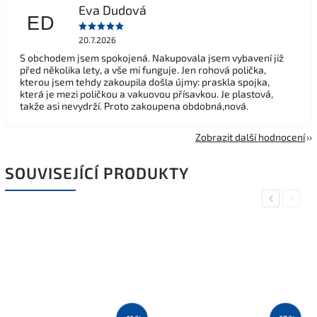
Eva Dudová
ED
20.7.2026
S obchodem jsem spokojená. Nakupovala jsem vybavení již
před několika lety, a vše mi funguje. Jen rohová polička,
kterou jsem tehdy zakoupila došla újmy: praskla spojka,
která je mezi poličkou a vakuovou přísavkou. Je plastová,
takže asi nevydrží. Proto zakoupena obdobná,nová.
Zobrazit další hodnocení
SOUVISEJÍCÍ PRODUKTY
Previous
Next