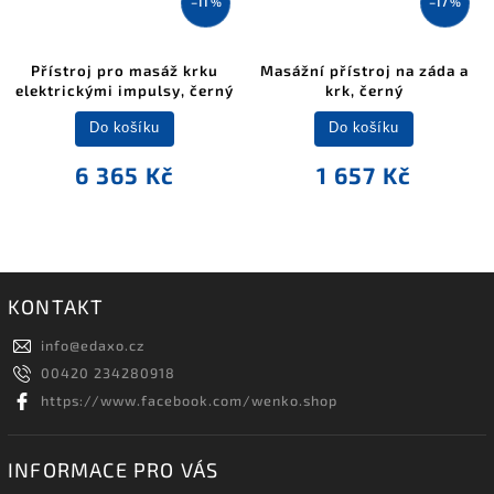
–11 %
–17 %
Přístroj pro masáž krku
Masážní přístroj na záda a
elektrickými impulsy, černý
krk, černý
Do košíku
Do košíku
6 365 Kč
1 657 Kč
KONTAKT
info
@
edaxo.cz
00420 234280918
https://www.facebook.com/wenko.shop
INFORMACE PRO VÁS