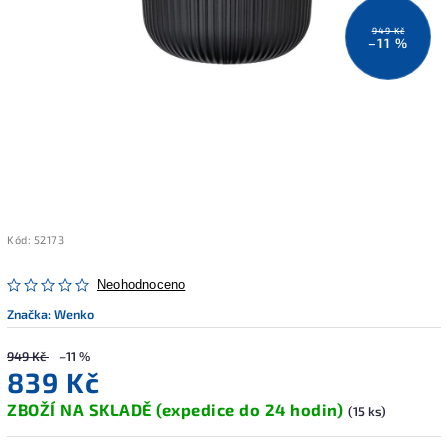
949 Kč
–11 %
Kód:
52173
Neohodnoceno
Značka:
Wenko
949 Kč
–11 %
839 Kč
ZBOŽÍ NA SKLADĚ (expedice do 24 hodin)
(15 ks)