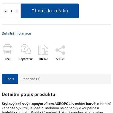
Přidat do košíku
Detailní informace
Tisk
Zeptat se
Hlídat
Sdílet
Popis
Podobné (3)
Detailní popis produktu
Stylový koš s výklopným víkem AGROPOLI v módní barvě
, o ideální
kapacitě 5,5 litru, je ideální nádobou na odpadky v koupelně a
toaletě pro hosty. Praktický gadget: koš má snadno ovladatelné,