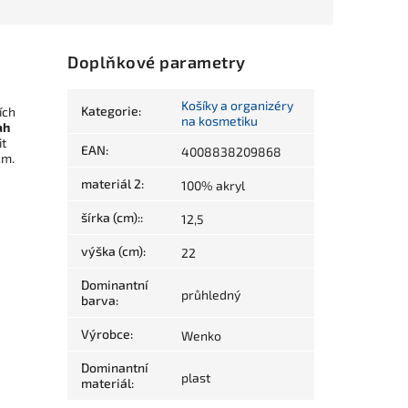
Doplňkové parametry
Košíky a organizéry
Kategorie
:
ích
na kosmetiku
ah
it
EAN
:
4008838209868
cm.
materiál 2
:
100% akryl
šírka (cm):
:
12,5
výška (cm)
:
22
Dominantní
průhledný
barva
:
Výrobce
:
Wenko
Dominantní
plast
materiál
: