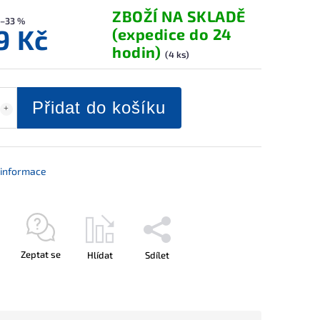
ZBOŽÍ NA SKLADĚ
–33 %
9 Kč
(expedice do 24
hodin)
(4 ks)
Přidat do košíku
í informace
Zeptat se
Hlídat
Sdílet