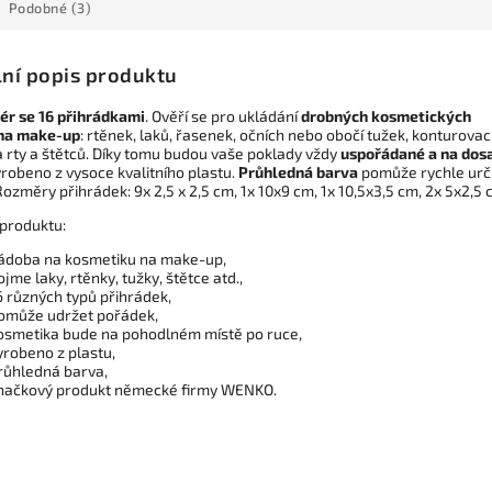
Podobné (3)
lní popis produktu
ér se 16 přihrádkami
. Ověří se pro ukládání
drobných kosmetických
 na make-up
: rtěnek, laků, řasenek, očních nebo obočí tužek, konturovac
a rty a štětců. Díky tomu budou vaše poklady vždy
uspořádané a na dos
yrobeno z vysoce kvalitního plastu.
Průhledná barva
pomůže rychle urč
ozměry přihrádek: 9x 2,5 x 2,5 cm, 1x 10x9 cm, 1x 10,5x3,5 cm, 2x 5x2,5 
produktu:
ádoba na kosmetiku na make-up,
ojme laky, rtěnky, tužky, štětce atd.,
6 různých typů přihrádek,
omůže udržet pořádek,
osmetika bude na pohodlném místě po ruce,
yrobeno z plastu,
růhledná barva,
načkový produkt německé firmy WENKO.