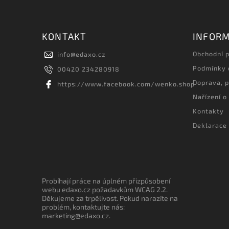
KONTAKT
INFORM
Obchodní 
info
@
edaxo.cz
Podmínky 
00420 234280918
Doprava, p
https://www.facebook.com/wenko.shop
Nařízení o
Kontakty
Deklarace 
Probíhají práce na úplném přizpůsobení
webu edaxo.cz požadavkům WCAG 2.2.
Děkujeme za trpělivost. Pokud narazíte na
problém, kontaktujte nás:
marketing@edaxo.cz.