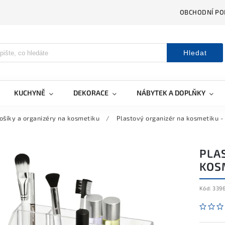
OBCHODNÍ PO
Hledat
KUCHYNĚ
DEKORACE
NÁBYTEK A DOPLŇKY
ošíky a organizéry na kosmetiku
/
Plastový organizér na kosmetiku -
PLA
KOS
Kód:
339