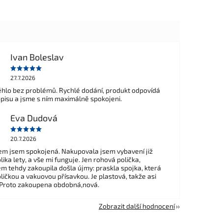
Ivan Boleslav
27.7.2026
hlo bez problémů. Rychlé dodání, produkt odpovídá
opisu a jsme s ním maximálně spokojeni.
Eva Dudová
20.7.2026
m jsem spokojená. Nakupovala jsem vybavení již
ika lety, a vše mi funguje. Jen rohová polička,
em tehdy zakoupila došla újmy: praskla spojka, která
ličkou a vakuovou přísavkou. Je plastová, takže asi
 Proto zakoupena obdobná,nová.
Zobrazit další hodnocení