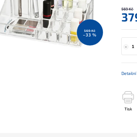
569 Kč
37
569 Kč
–33 %
Detailn
Tisk