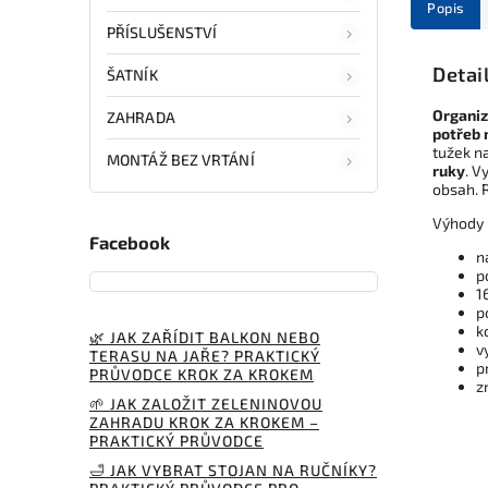
Popis
PŘÍSLUŠENSTVÍ
Detai
ŠATNÍK
Organiz
ZAHRADA
potřeb
tužek n
MONTÁŽ BEZ VRTÁNÍ
ruky
. V
obsah. R
Výhody 
Facebook
n
p
1
p
k
🌿 JAK ZAŘÍDIT BALKON NEBO
v
TERASU NA JAŘE? PRAKTICKÝ
p
PRŮVODCE KROK ZA KROKEM
z
🌱 JAK ZALOŽIT ZELENINOVOU
ZAHRADU KROK ZA KROKEM –
PRAKTICKÝ PRŮVODCE
🛁 JAK VYBRAT STOJAN NA RUČNÍKY?