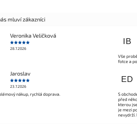
Veronika Veličková
IB
28.7.2026
Vše probě
fotce a p
Jaroslav
ED
23.7.2026
lémový nákup, rychlá doprava.
S obchode
před někol
kterou js
je mezi po
nevydrží.