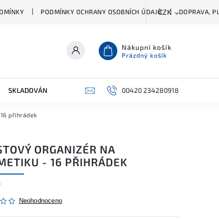
DMÍNKY
PODMÍNKY OCHRANY OSOBNÍCH ÚDAJŮ
DOPRAVA, PL
CZK
Nákupní košík
Prázdný košík
SKLADOVÁNÍ A ČIŠTĚNÍ
PŘÍSLUŠENSTVÍ
00420 234280918
ŠATNÍK
 16 přihrádek
STOVÝ ORGANIZÉR NA
METIKU - 16 PŘIHRÁDEK
6
Neohodnoceno