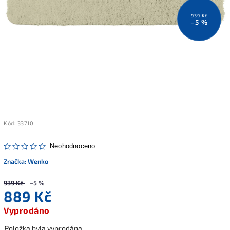
939 Kč
–5 %
Kód:
33710
Neohodnoceno
Značka:
Wenko
939 Kč
–5 %
889 Kč
Vyprodáno
Položka byla vyprodána…