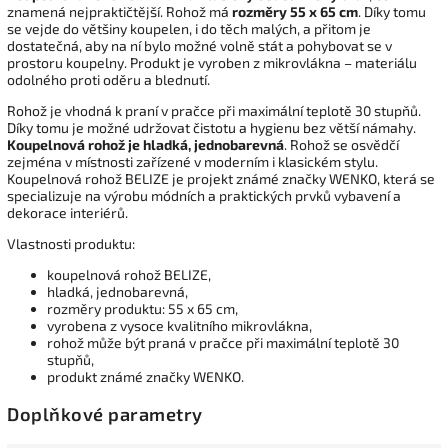
znamená nejpraktičtější. Rohož má
rozměry 55 x 65 cm
. Díky tomu
se vejde do většiny koupelen, i do těch malých, a přitom je
dostatečná, aby na ní bylo možné volně stát a pohybovat se v
prostoru koupelny. Produkt je vyroben z mikrovlákna – materiálu
odolného proti oděru a blednutí.
Rohož je vhodná k praní v pračce při maximální teplotě 30 stupňů.
Díky tomu je možné udržovat čistotu a hygienu bez větší námahy.
Koupelnová rohož je hladká, jednobarevná
. Rohož se osvědčí
zejména v místnosti zařízené v moderním i klasickém stylu.
Koupelnová rohož BELIZE je projekt známé značky WENKO, která se
specializuje na výrobu módních a praktických prvků vybavení a
dekorace interiérů.
Vlastnosti produktu:
koupelnová rohož BELIZE,
hladká, jednobarevná,
rozměry produktu: 55 x 65 cm,
vyrobena z vysoce kvalitního mikrovlákna,
rohož může být praná v pračce při maximální teplotě 30
stupňů,
produkt známé značky WENKO.
Doplňkové parametry