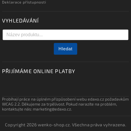
Deklarace přístupnosti
VYHLEDÁVÁNÍ
Hledat
PŘIJÍMÁME ONLINE PLATBY
Probíhají práce na úplném přizpůsobení webu edaxo.cz požadavkům
WCAG 2.2. Děkujeme za trpělivost. Pokud narazíte na problém,
kontaktujte nás: marketing@edaxo.cz.
Copyright 2026
wenko-shop.cz
. Všechna práva vyhrazena.