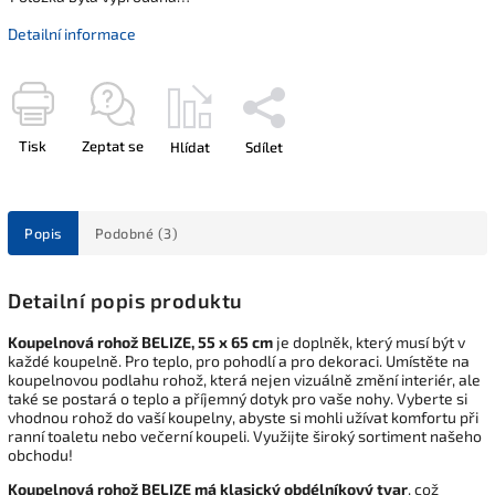
Detailní informace
Tisk
Zeptat se
Hlídat
Sdílet
Popis
Podobné (3)
Detailní popis produktu
Koupelnová rohož BELIZE, 55 x 65 cm
je doplněk, který musí být v
každé koupelně. Pro teplo, pro pohodlí a pro dekoraci. Umístěte na
koupelnovou podlahu rohož, která nejen vizuálně změní interiér, ale
také se postará o teplo a příjemný dotyk pro vaše nohy. Vyberte si
vhodnou rohož do vaší koupelny, abyste si mohli užívat komfortu při
ranní toaletu nebo večerní koupeli. Využijte široký sortiment našeho
obchodu!
Koupelnová rohož BELIZE má klasický obdélníkový tvar
, což