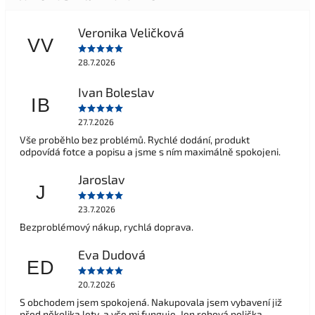
Veronika Veličková
VV
28.7.2026
Ivan Boleslav
IB
27.7.2026
Vše proběhlo bez problémů. Rychlé dodání, produkt
odpovídá fotce a popisu a jsme s ním maximálně spokojeni.
Jaroslav
J
23.7.2026
Bezproblémový nákup, rychlá doprava.
Eva Dudová
ED
20.7.2026
S obchodem jsem spokojená. Nakupovala jsem vybavení již
před několika lety, a vše mi funguje. Jen rohová polička,