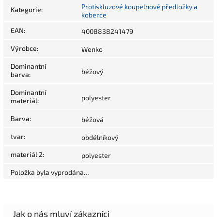
Protiskluzové koupelnové předložky a
Kategorie
:
koberce
EAN
:
4008838241479
Výrobce
:
Wenko
Dominantní
béžový
barva
:
Dominantní
polyester
materiál
:
Barva
:
béžová
tvar
:
obdélníkový
materiál 2
:
polyester
Položka byla vyprodána…