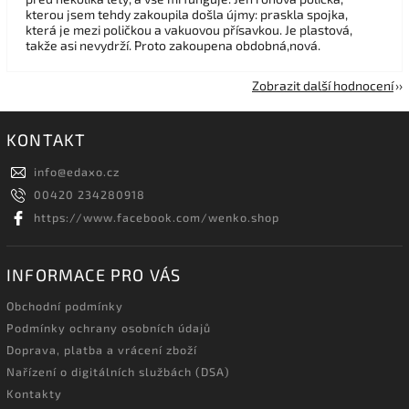
kterou jsem tehdy zakoupila došla újmy: praskla spojka,
která je mezi poličkou a vakuovou přísavkou. Je plastová,
takže asi nevydrží. Proto zakoupena obdobná,nová.
Zobrazit další hodnocení
KONTAKT
info
@
edaxo.cz
00420 234280918
https://www.facebook.com/wenko.shop
INFORMACE PRO VÁS
Obchodní podmínky
Podmínky ochrany osobních údajů
Doprava, platba a vrácení zboží
Nařízení o digitálních službách (DSA)
Kontakty