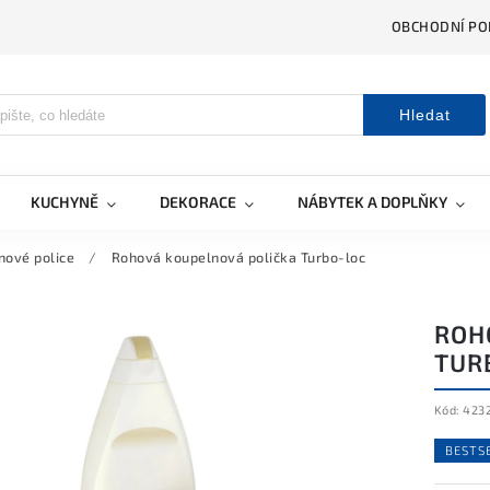
OBCHODNÍ PO
Hledat
KUCHYNĚ
DEKORACE
NÁBYTEK A DOPLŇKY
nové police
/
Rohová koupelnová polička Turbo-loc
ROH
TUR
Kód:
423
BESTS