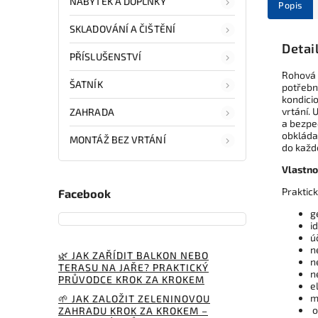
NÁBYTEK A DOPLŇKY
Popis
SKLADOVÁNÍ A ČIŠTĚNÍ
Detai
PŘÍSLUŠENSTVÍ
Rohová 
ŠATNÍK
potřebn
kondici
vrtání.
ZAHRADA
a bezpe
obkládač
MONTÁŽ BEZ VRTÁNÍ
do každ
Vlastno
Praktick
Facebook
g
i
ú
n
🌿 JAK ZAŘÍDIT BALKON NEBO
n
TERASU NA JAŘE? PRAKTICKÝ
n
PRŮVODCE KROK ZA KROKEM
e
m
🌱 JAK ZALOŽIT ZELENINOVOU
o
ZAHRADU KROK ZA KROKEM –