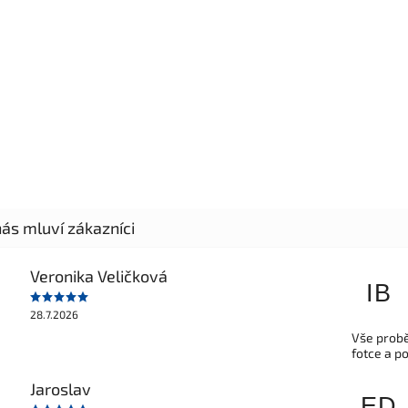
Veronika Veličková
IB
28.7.2026
Vše probě
fotce a p
Jaroslav
ED