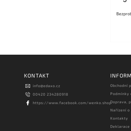
Bezprob
KONTAKT
INFORM
Obchodní 
info
@
edaxo.cz
Podmínky 
00420 234280918
Doprava, p
https://www.facebook.com/wenko.shop
Nařízení o
Kontakty
Deklarace 