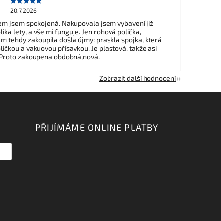
20.7.2026
m jsem spokojená. Nakupovala jsem vybavení již
ika lety, a vše mi funguje. Jen rohová polička,
em tehdy zakoupila došla újmy: praskla spojka, která
ličkou a vakuovou přísavkou. Je plastová, takže asi
 Proto zakoupena obdobná,nová.
Zobrazit další hodnocení
PŘIJÍMÁME ONLINE PLATBY