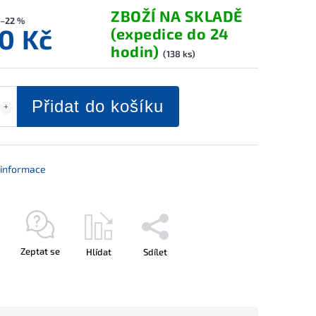
ZBOŽÍ NA SKLADĚ
–22 %
0 Kč
(expedice do 24
hodin)
(138 ks)
Přidat do košíku
í informace
Zeptat se
Hlídat
Sdílet