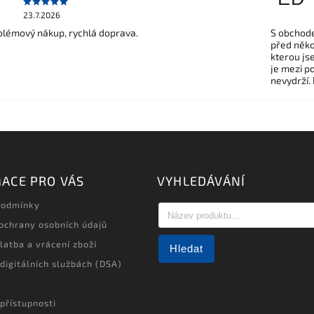
23.7.2026
lémový nákup, rychlá doprava.
S obchode
před někol
kterou js
je mezi po
nevydrží.
ACE PRO VÁS
VYHLEDÁVÁNÍ
podmínky
ochrany osobních údajů
latba a vrácení zboží
Hledat
 digitálních službách (DSA)
přístupnosti