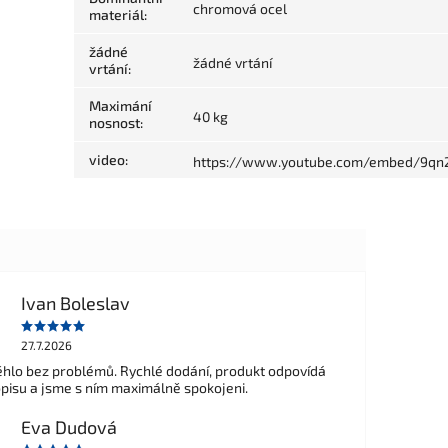
chromová ocel
materiál
:
žádné
žádné vrtání
vrtání
:
Maximání
40 kg
nosnost
:
video
:
https://www.youtube.com/embed/9qn
Ivan Boleslav
27.7.2026
hlo bez problémů. Rychlé dodání, produkt odpovídá
opisu a jsme s ním maximálně spokojeni.
Eva Dudová