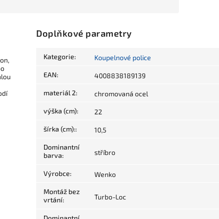
Doplňkové parametry
Kategorie
:
Koupelnové police
on,
bo
EAN
:
4008838189139
hlou
materiál 2
:
odí
chromovaná ocel
výška (cm)
:
22
šírka (cm):
:
10,5
Dominantní
stříbro
barva
:
Výrobce
:
Wenko
Montáž bez
Turbo-Loc
vrtání
:
Dominantní