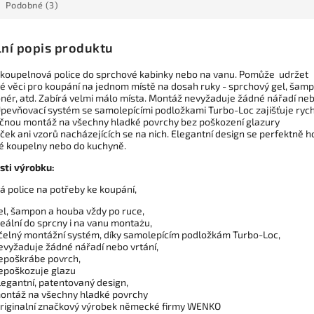
Podobné (3)
lní popis produktu
koupelnová police do sprchové kabinky nebo na vanu. Pomůže udržet
é věci pro koupání na jednom místě na dosah ruky - sprchový gel, šamp
onér, atd. Zabírá velmi málo místa. Montáž nevyžaduje žádné nářadí ne
 Upevňovací systém se samolepícími podložkami Turbo-Loc zajišťuje ryc
čnou montáž na všechny hladké povrchy bez poškození glazury
ek ani vzorů nacházejících se na nich. Elegantní design se perfektně h
é koupelny nebo do kuchyně.
sti výrobku:
á police na potřeby ke koupání,
el, šampon a houba vždy po ruce,
deální do sprcny i na vanu
montażu,
čelný montážní systém, díky samolepícím podložkám Turbo-Loc,
evyžaduje žádné nářadí nebo vrtání,
epoškrábe povrch,
epoškozuje glazu
legantní, patentovaný design,
ontáž na všechny hladké povrchy
riginalní značkový výrobek německé firmy WENKO