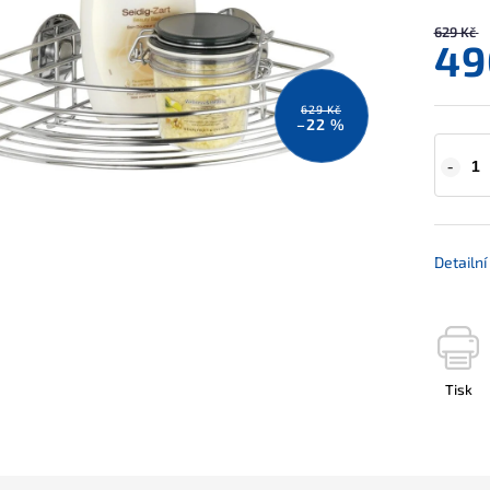
629 Kč
49
629 Kč
–22 %
Detailn
Tisk