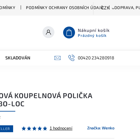
DMÍNKY
PODMÍNKY OCHRANY OSOBNÍCH ÚDAJŮ
DOPRAVA, PL
CZK
Nákupní košík
Prázdný košík
SKLADOVÁNÍ A ČIŠTĚNÍ
PŘÍSLUŠENSTVÍ
00420 234280918
ŠATNÍK
OVÁ KOUPELNOVÁ POLIČKA
BO-LOC
2
Značka:
Wenko
1 hodnocení
ELLER