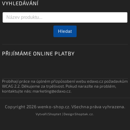
VYHLEDÁVÁNÍ
Hledat
PŘIJÍMÁME ONLINE PLATBY
Probíhají práce na úplném přizpůsobení webu edaxo.cz požadavkům
WCAG 2.2. Děkujeme za trpělivost. Pokud narazíte na problém,
kontaktujte nás: marketing@edaxo.cz.
Copyright 2026
wenko-shop.cz
. Všechna práva vyhrazena.
Vytvořil
Shoptet
| Design
Shoptak.cz.