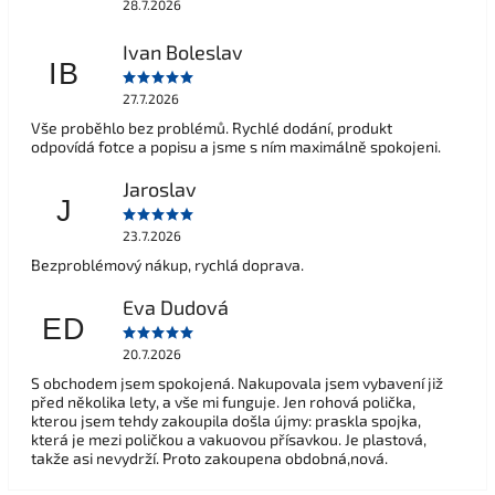
28.7.2026
Ivan Boleslav
IB
27.7.2026
Vše proběhlo bez problémů. Rychlé dodání, produkt
odpovídá fotce a popisu a jsme s ním maximálně spokojeni.
Jaroslav
J
23.7.2026
Bezproblémový nákup, rychlá doprava.
Eva Dudová
ED
20.7.2026
S obchodem jsem spokojená. Nakupovala jsem vybavení již
před několika lety, a vše mi funguje. Jen rohová polička,
kterou jsem tehdy zakoupila došla újmy: praskla spojka,
která je mezi poličkou a vakuovou přísavkou. Je plastová,
takže asi nevydrží. Proto zakoupena obdobná,nová.