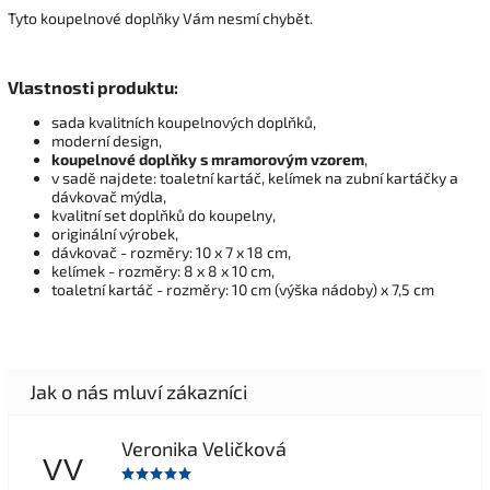
Tyto koupelnové doplňky Vám nesmí chybět.
Vlastnosti produktu:
sada kvalitních koupelnových doplňků,
moderní design,
koupelnové doplňky s mramorovým vzorem
,
v sadě najdete: toaletní kartáč, kelímek na zubní kartáčky a
dávkovač mýdla,
kvalitní set doplňků do koupelny,
originální výrobek,
dávkovač - rozměry: 10 x 7 x 18 cm,
kelímek - rozměry: 8 x 8 x 10 cm,
toaletní kartáč - rozměry: 10 cm (výška nádoby) x 7,5 cm
Veronika Veličková
VV