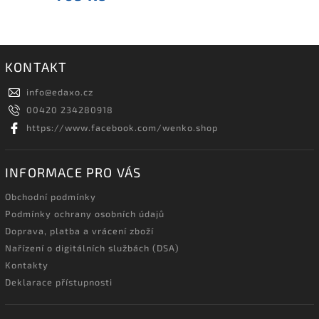
KONTAKT
info
@
edaxo.cz
00420 234280918
https://www.facebook.com/wenko.shop
INFORMACE PRO VÁS
Obchodní podmínky
Podmínky ochrany osobních údajů
Doprava, platba a vrácení zboží
Nařízení o digitálních službách (DSA)
Kontakty
Deklarace přístupnosti