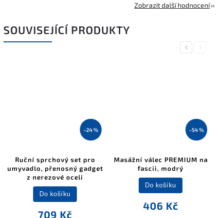
Zobrazit další hodnocení
SOUVISEJÍCÍ PRODUKTY
Previous
Next
–24 %
–54 %
Ruční sprchový set pro
Masážní válec PREMIUM na
umyvadlo, přenosný gadget
fascii, modrý
z nerezové oceli
Do košíku
Do košíku
406 Kč
709 Kč