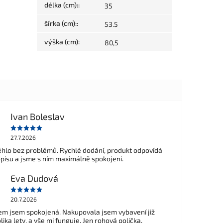
délka (cm):
:
35
šírka (cm):
:
53.5
výška (cm)
:
80,5
Ivan Boleslav
27.7.2026
hlo bez problémů. Rychlé dodání, produkt odpovídá
opisu a jsme s ním maximálně spokojeni.
Eva Dudová
20.7.2026
m jsem spokojená. Nakupovala jsem vybavení již
ika lety, a vše mi funguje. Jen rohová polička,