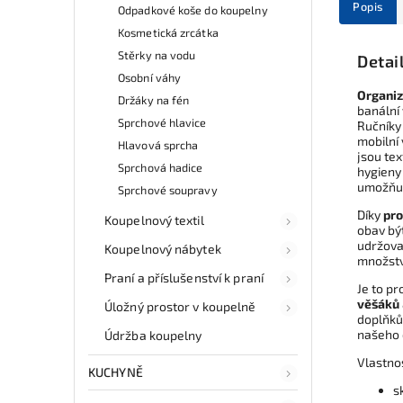
Popis
Odpadkové koše do koupelny
Kosmetická zrcátka
Stěrky na vodu
Detai
Osobní váhy
Organiz
Držáky na fén
banální
Sprchové hlavice
Ručníky 
mobilní 
Hlavová sprcha
jsou te
Sprchová hadice
hygieny 
umožňuj
Sprchové soupravy
Díky
pro
Koupelnový textil
obav bý
udržovat
Koupelnový nábytek
množstv
Praní a příslušenství k praní
Je to p
věšáků
Úložný prostor v koupelně
doplňků.
našeho 
Údržba koupelny
Vlastno
KUCHYNĚ
s