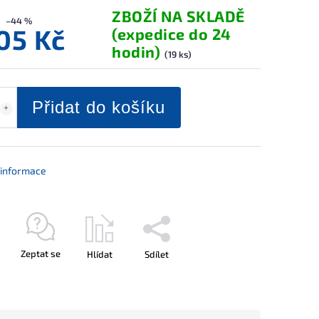
ZBOŽÍ NA SKLADĚ
–44 %
105 Kč
(expedice do 24
hodin)
(19 ks)
Přidat do košíku
í informace
Zeptat se
Hlídat
Sdílet