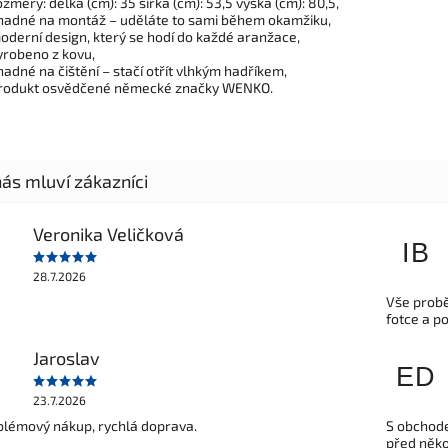
ozměry: délka (cm): 35 šířka (cm): 53,5 výška (cm): 80,5,
nadné na montáž – uděláte to sami během okamžiku,
oderní design, který se hodí do každé aranžace,
yrobeno z kovu,
nadné na čištění – stačí otřít vlhkým hadříkem,
rodukt osvědčené německé značky WENKO.
Veronika Veličková
IB
28.7.2026
Vše probě
fotce a p
Jaroslav
ED
23.7.2026
lémový nákup, rychlá doprava.
S obchode
před někol