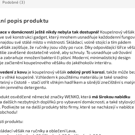
Podobné (3)
lní popis produktu
ace v domácnosti ještě nikdy nebyla tak dostupná!
Koupelnový věšák 
 ve své konstrukci gadget, který mnohem usnadňuje každodenní fungov
najdou své stálé místo v místnosti. Skládací, volně stojící a tím pádem
věšák zajišťuje, že ručníky jsou vždy po ruce. Díky odpovídající šířce vě
xtilie zavěšené dostatečně volně, aby schnuly. To usnadňuje udržování
a zabraňuje množení bakterií či plísní. Moderní, minimalistický design
e začlenění koupelnového věšáku do jakéhokoliv interiéru.
vedení z kovu
je koupelnový věšák
odolný proti korozi
, takže může be
t v vlhké koupelně. Vzhledem k použitému materiálu je také snadno
elný v čistotě – stačí otřít vlhkým hadříkem a silnější znečištění s mal
ím jemného detergentu.
rodukt osvědčené německé značky WENKO, která
má širokou nabídku
a dalších nezbytných doplňků pro vybavení domácnosti, a také stylovýc
 Podívejte se na další produkty této firmy, které se nacházejí v nabídce
obchodu!
sti produktu:
kládací věšák na ručníky a oblečení Lava,