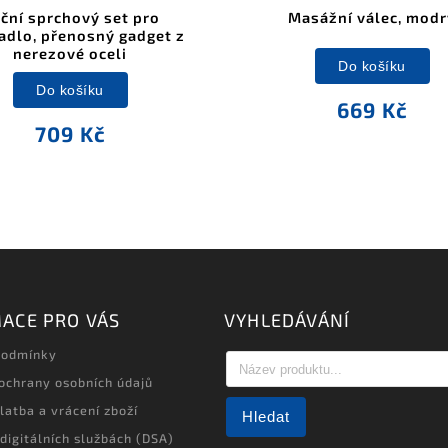
ční sprchový set pro
Masážní válec, modr
dlo, přenosný gadget z
nerezové oceli
Do košíku
Do košíku
669 Kč
709 Kč
ACE PRO VÁS
VYHLEDÁVÁNÍ
podmínky
ochrany osobních údajů
latba a vrácení zboží
Hledat
 digitálních službách (DSA)