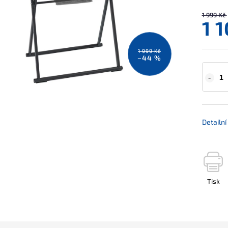
1 999 Kč
1 
1 999 Kč
–44 %
Detailn
Tisk