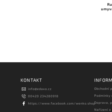
Ru
umyva
KONTAKT
INFORM
Obchodní 
info
@
edaxo.cz
Podmínky 
00420 234280918
Doprava, p
https://www.facebook.com/wenko.shop
Nařízení o