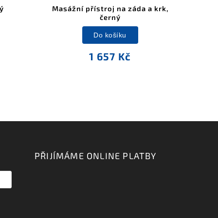
ý
Masážní přístroj na záda a krk,
černý
Do košíku
1 657 Kč
PŘIJÍMÁME ONLINE PLATBY