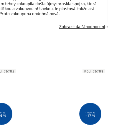
em tehdy zakoupila došla újmy: praskla spojka, která
ličkou a vakuovou přísavkou. Je plastová, takže asi
 Proto zakoupena obdobná,nová.
Zobrazit další hodnocení
d:
76705
Kód:
76709
99 Kč
1 999 Kč
16 %
–17 %