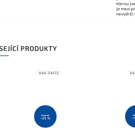
kterou js
je mezi po
nevydrží.
SEJÍCÍ PRODUKTY
Kód:
33472
Kó
949 Kč
7
–25 %
–