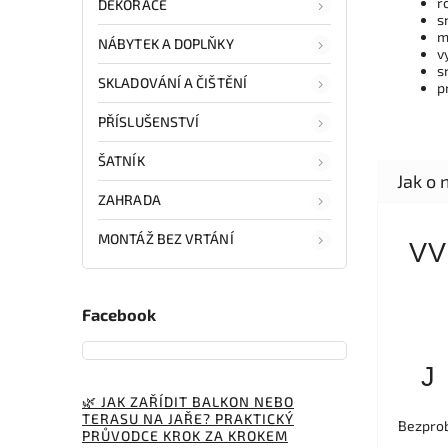
r
DEKORACE
s
m
NÁBYTEK A DOPLŇKY
v
s
SKLADOVÁNÍ A ČIŠTĚNÍ
p
PŘÍSLUŠENSTVÍ
ŠATNÍK
ZAHRADA
MONTÁŽ BEZ VRTÁNÍ
VV
Facebook
J
🌿 JAK ZAŘÍDIT BALKON NEBO
TERASU NA JAŘE? PRAKTICKÝ
Bezprob
PRŮVODCE KROK ZA KROKEM