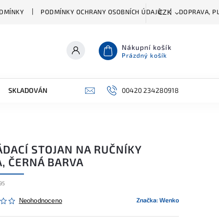
DMÍNKY
PODMÍNKY OCHRANY OSOBNÍCH ÚDAJŮ
DOPRAVA, PL
CZK
Nákupní košík
Prázdný košík
SKLADOVÁNÍ A ČIŠTĚNÍ
PŘÍSLUŠENSTVÍ
00420 234280918
ŠATNÍK
ÁDACÍ STOJAN NA RUČNÍKY
A, ČERNÁ BARVA
95
Značka:
Wenko
Neohodnoceno