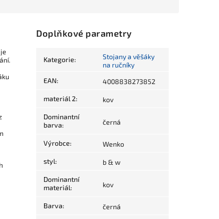
Doplňkové parametry
je
Stojany a věšáky
Kategorie
:
ání.
na ručníky
šáku
EAN
:
4008838273852
materiál 2
:
kov
z
Dominantní
černá
barva
:
ým
Výrobce
:
Wenko
styl
:
b & w
h
Dominantní
kov
materiál
:
Barva
:
černá