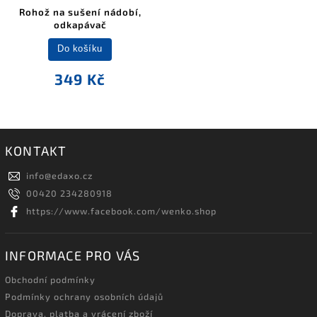
Rohož na sušení nádobí,
odkapávač
Do košíku
349 Kč
KONTAKT
info
@
edaxo.cz
00420 234280918
https://www.facebook.com/wenko.shop
INFORMACE PRO VÁS
Obchodní podmínky
Podmínky ochrany osobních údajů
Doprava, platba a vrácení zboží