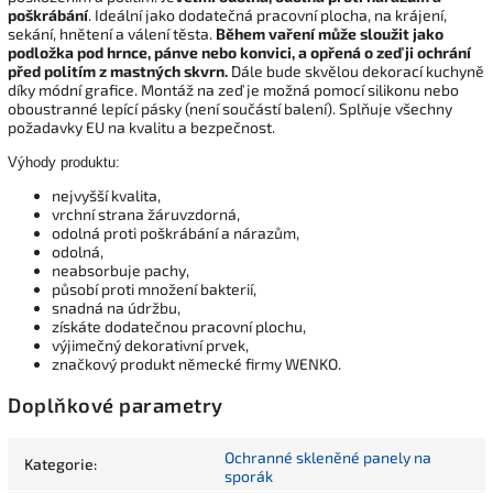
poškrábání
. Ideální jako dodatečná pracovní plocha, na krájení,
sekání, hnětení a válení těsta.
Během vaření může sloužit jako
podložka pod hrnce, pánve nebo konvici, a opřená o zeď ji ochrání
před politím z mastných skvrn.
Dále bude skvělou dekorací kuchyně
díky módní grafice. Montáž na zeď je možná pomocí silikonu nebo
oboustranné lepící pásky (není součástí balení). Splňuje všechny
požadavky EU na kvalitu a bezpečnost.
Výhody produktu:
nejvyšší kvalita,
vrchní strana žáruvzdorná,
odolná proti poškrábání a nárazům,
odolná,
neabsorbuje pachy,
působí proti množení bakterií,
snadná na údržbu,
získáte dodatečnou pracovní plochu,
výjimečný dekorativní prvek,
značkový produkt německé firmy WENKO.
Doplňkové parametry
Ochranné skleněné panely na
Kategorie
:
sporák