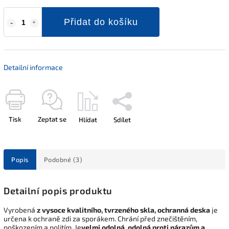
Přidat do košíku
Detailní informace
Tisk
Zeptat se
Hlídat
Sdílet
Popis
Podobné (3)
Detailní popis produktu
Vyrobená
z vysoce kvalitního, tvrzeného skla, ochranná deska
je
určena k ochraně zdi za sporákem. Chrání před znečištěním,
poškozením a politím. Je
velmi odolná,
odolná proti nárazům a