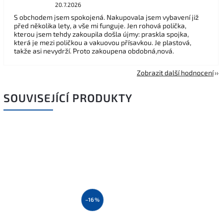
20.7.2026
S obchodem jsem spokojená. Nakupovala jsem vybavení již
před několika lety, a vše mi funguje. Jen rohová polička,
kterou jsem tehdy zakoupila došla újmy: praskla spojka,
která je mezi poličkou a vakuovou přísavkou. Je plastová,
takže asi nevydrží. Proto zakoupena obdobná,nová.
Zobrazit další hodnocení
SOUVISEJÍCÍ PRODUKTY
–16 %