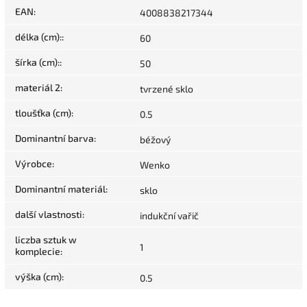
EAN
:
4008838217344
délka (cm):
:
60
šírka (cm):
:
50
materiál 2
:
tvrzené sklo
tloušťka (cm)
:
0.5
Dominantní barva
:
béžový
Výrobce
:
Wenko
Dominantní materiál
:
sklo
další vlastnosti
:
indukční vařič
liczba sztuk w
1
komplecie
:
výška (cm)
:
0.5