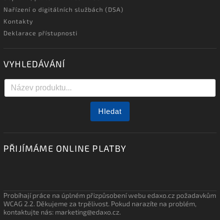
Nařízení o digitálních službách (DSA)
Kontakty
Deklarace přístupnosti
VYHLEDÁVÁNÍ
Hledat
PŘIJÍMÁME ONLINE PLATBY
Probíhají práce na úplném přizpůsobení webu edaxo.cz požadavkům
WCAG 2.2. Děkujeme za trpělivost. Pokud narazíte na problém,
kontaktujte nás: marketing@edaxo.cz.