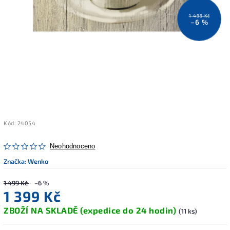
1 499 Kč
–6 %
Kód:
24054
Neohodnoceno
Značka:
Wenko
1 499 Kč
–6 %
1 399 Kč
ZBOŽÍ NA SKLADĚ (expedice do 24 hodin)
(11 ks)