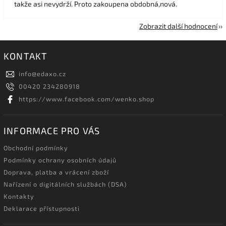
takže asi nevydrží. Proto zakoupena obdobná,nová.
Zobrazit další hodnocení
KONTAKT
info
@
edaxo.cz
00420 234280918
https://www.facebook.com/wenko.shop
INFORMACE PRO VÁS
Obchodní podmínky
Podmínky ochrany osobních údajů
Doprava, platba a vrácení zboží
Nařízení o digitálních službách (DSA)
Kontakty
Deklarace přístupnosti