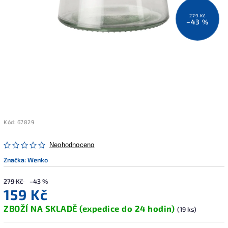
279 Kč
–43 %
Kód:
67829
Neohodnoceno
Značka:
Wenko
279 Kč
–43 %
159 Kč
ZBOŽÍ NA SKLADĚ (expedice do 24 hodin)
(19 ks)