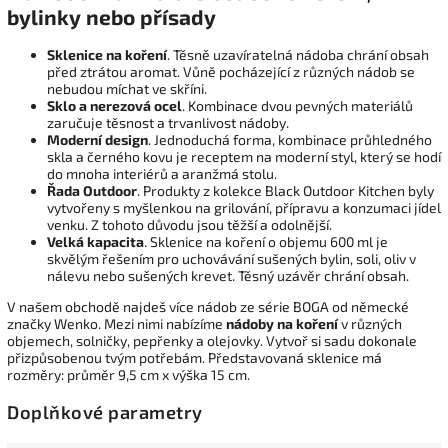
bylinky nebo přísady
Sklenice na koření
. Těsně uzavíratelná nádoba chrání obsah
před ztrátou aromat. Vůně pocházející z různých nádob se
nebudou míchat ve skříni.
Sklo a nerezová ocel
. Kombinace dvou pevných materiálů
zaručuje těsnost a trvanlivost nádoby.
Moderní design
. Jednoduchá forma, kombinace průhledného
skla a černého kovu je receptem na moderní styl, který se hodí
do mnoha interiérů a aranžmá stolu.
Řada Outdoor
. Produkty z kolekce Black Outdoor Kitchen byly
vytvořeny s myšlenkou na grilování, přípravu a konzumaci jídel
venku. Z tohoto důvodu jsou těžší a odolnější.
Velká kapacita
. Sklenice na koření o objemu 600 ml je
skvělým řešením pro uchovávání sušených bylin, soli, oliv v
nálevu nebo sušených krevet. Těsný uzávěr chrání obsah.
V našem obchodě najdeš více nádob ze série BOGA od německé
značky Wenko. Mezi nimi nabízíme
nádoby na koření
v různých
objemech, solničky, pepřenky a olejovky. Vytvoř si sadu dokonale
přizpůsobenou tvým potřebám. Představovaná sklenice má
rozměry: průměr 9,5 cm x výška 15 cm.
Doplňkové parametry