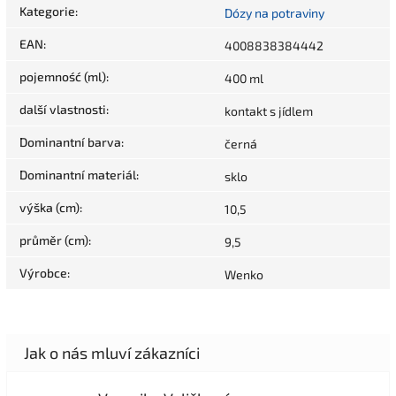
Kategorie
:
Dózy na potraviny
EAN
:
4008838384442
pojemność (ml)
:
400 ml
další vlastnosti
:
kontakt s jídlem
Dominantní barva
:
černá
Dominantní materiál
:
sklo
výška (cm)
:
10,5
průměr (cm)
:
9,5
Výrobce
:
Wenko