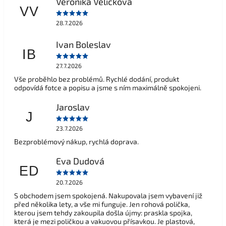
Veronika Veličková
VV
28.7.2026
Ivan Boleslav
IB
27.7.2026
Vše proběhlo bez problémů. Rychlé dodání, produkt
odpovídá fotce a popisu a jsme s ním maximálně spokojeni.
Jaroslav
J
23.7.2026
Bezproblémový nákup, rychlá doprava.
Eva Dudová
ED
20.7.2026
S obchodem jsem spokojená. Nakupovala jsem vybavení již
před několika lety, a vše mi funguje. Jen rohová polička,
kterou jsem tehdy zakoupila došla újmy: praskla spojka,
která je mezi poličkou a vakuovou přísavkou. Je plastová,