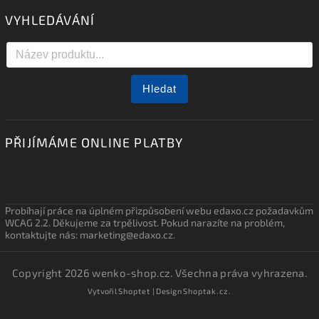
VYHLEDÁVÁNÍ
Hledat
PŘIJÍMÁME ONLINE PLATBY
Probíhají práce na úplném přizpůsobení webu edaxo.cz požadavkům
WCAG 2.2. Děkujeme za trpělivost. Pokud narazíte na problém,
kontaktujte nás: marketing@edaxo.cz.
Copyright 2026
wenko-shop.cz
. Všechna práva vyhrazena.
Vytvořil
Shoptet
| Design
Shoptak.cz.