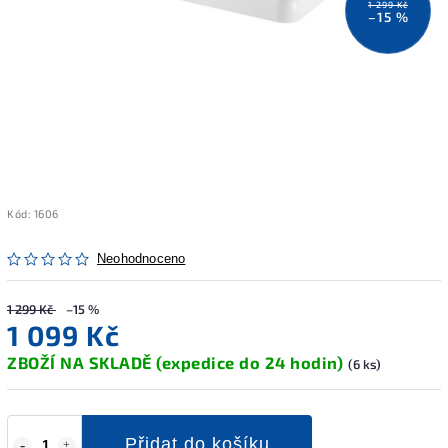
1 299 Kč
–15 %
Kód:
1606
Neohodnoceno
1 299 Kč
–15 %
1 099 Kč
ZBOŽÍ NA SKLADĚ (expedice do 24 hodin)
(6 ks)
Přidat do košíku