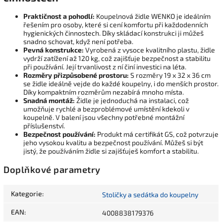
Praktičnost a pohodlí:
Koupelnová židle WENKO je ideálním
řešením pro osoby, které si cení komfortu při každodenních
hygienických činnostech. Díky skládací konstrukci ji můžeš
snadno schovat, když není potřeba.
Pevná konstrukce:
Vyrobená z vysoce kvalitního plastu, židle
vydrží zatížení až 120 kg, což zajišťuje bezpečnost a stabilitu
při používání. Její trvanlivost z ní činí investici na léta.
Rozměry přizpůsobené prostoru:
S rozměry 19 x 32 x 36 cm
se židle ideálně vejde do každé koupelny, i do menších prostor.
Díky kompaktním rozměrům nezabírá mnoho místa.
Snadná montáž:
Židle je jednoduchá na instalaci, což
umožňuje rychlé a bezproblémové umístění kdekoli v
koupelně. V balení jsou všechny potřebné montážní
příslušenství.
Bezpečnost používání:
Produkt má certifikát GS, což potvrzuje
jeho vysokou kvalitu a bezpečnost používání. Můžeš si být
jistý, že používáním židle si zajišťuješ komfort a stabilitu.
Doplňkové parametry
Kategorie
:
Stoličky a sedátka do koupelny
EAN
:
4008838179376