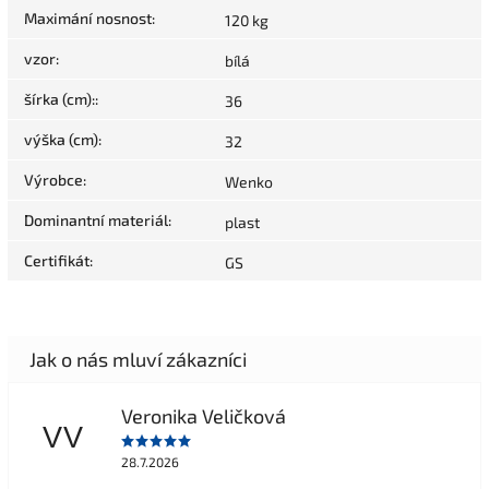
Maximání nosnost
:
120 kg
vzor
:
bílá
šírka (cm):
:
36
výška (cm)
:
32
Výrobce
:
Wenko
Dominantní materiál
:
plast
Certifikát
:
GS
Veronika Veličková
VV
28.7.2026