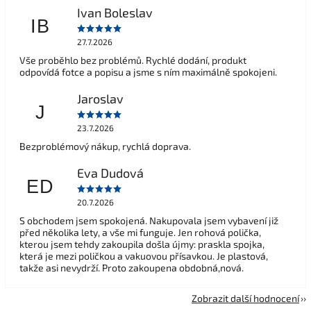
Ivan Boleslav
IB
27.7.2026
Vše proběhlo bez problémů. Rychlé dodání, produkt
odpovídá fotce a popisu a jsme s ním maximálně spokojeni.
Jaroslav
J
23.7.2026
Bezproblémový nákup, rychlá doprava.
Eva Dudová
ED
20.7.2026
S obchodem jsem spokojená. Nakupovala jsem vybavení již
před několika lety, a vše mi funguje. Jen rohová polička,
kterou jsem tehdy zakoupila došla újmy: praskla spojka,
která je mezi poličkou a vakuovou přísavkou. Je plastová,
takže asi nevydrží. Proto zakoupena obdobná,nová.
Zobrazit další hodnocení