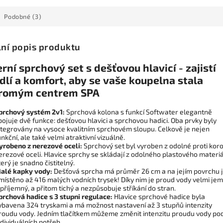
Podobné (3)
lní popis produktu
ní sprchový set s dešťovou hlavicí - zajistí
lí a komfort, aby se vaše koupelna stala
romým centrem SPA
prchový systém 2v1:
Sprchová kolona s funkcí Softwater elegantně
pojuje dvě funkce: dešťovou hlavici a sprchovou hadici. Oba prvky byly
ntegrovány na vysoce kvalitním sprchovém sloupu. Celkově je nejen
unkční, ale také velmi atraktivní vizuálně.
yrobeno z nerezové oceli:
Sprchový set byl vyroben z odolné proti koro
erezové oceli. Hlavice sprchy se skládají z odolného plastového materiá
terý je snadno čistitelný.
alé kapky vody:
Dešťová sprcha má průměr 26 cm a na jejím povrchu 
místěno až 416 malých vodních trysek! Díky nim je proud vody velmi je
 příjemný, a přitom tichý a nezpůsobuje stříkání do stran.
prchová hadice s 3 stupni regulace:
Hlavice sprchové hadice byla
ybavena 324 tryskami a má možnost nastavení až 3 stupňů intenzity
roudu vody. Jedním tlačítkem můžeme změnit intenzitu proudu vody po
ndividuálních potřeb.