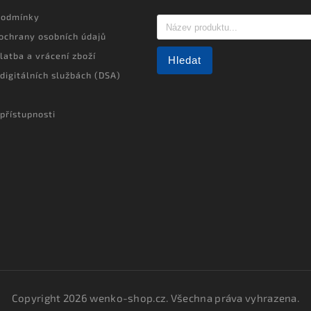
podmínky
ochrany osobních údajů
latba a vrácení zboží
Hledat
 digitálních službách (DSA)
přístupnosti
Copyright 2026
wenko-shop.cz
. Všechna práva vyhrazena.