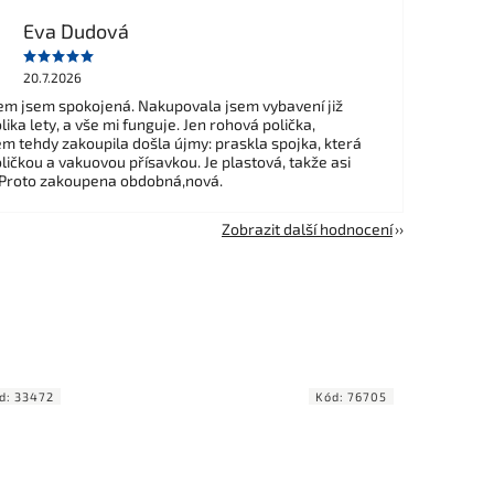
Eva Dudová
20.7.2026
m jsem spokojená. Nakupovala jsem vybavení již
ika lety, a vše mi funguje. Jen rohová polička,
em tehdy zakoupila došla újmy: praskla spojka, která
ličkou a vakuovou přísavkou. Je plastová, takže asi
 Proto zakoupena obdobná,nová.
Zobrazit další hodnocení
d:
33472
Kód:
76705