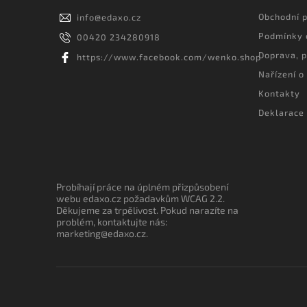
Obchodní 
info
@
edaxo.cz
Podmínky 
00420 234280918
Doprava, p
https://www.facebook.com/wenko.shop
Nařízení o
Kontakty
Deklarace 
Probíhají práce na úplném přizpůsobení
webu edaxo.cz požadavkům WCAG 2.2.
Děkujeme za trpělivost. Pokud narazíte na
problém, kontaktujte nás:
marketing@edaxo.cz.