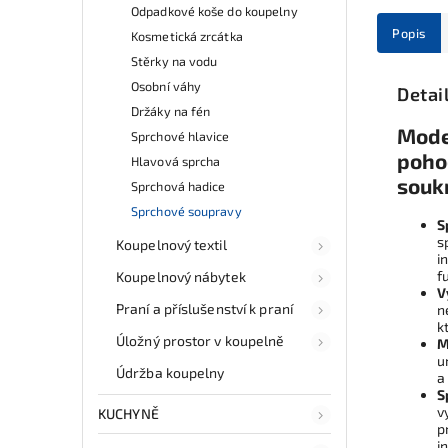
Odpadkové koše do koupelny
Popis
Kosmetická zrcátka
Stěrky na vodu
Osobní váhy
Detai
Držáky na fén
Moder
Sprchové hlavice
pohod
Hlavová sprcha
souk
Sprchová hadice
Sprchové soupravy
S
s
Koupelnový textil
i
f
Koupelnový nábytek
V
Praní a příslušenství k praní
n
k
Úložný prostor v koupelně
M
u
Údržba koupelny
a
S
v
KUCHYNĚ
p
i