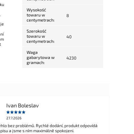
šku
Wysokość
.
towaru w
8
centymetrach
:
je
Szerokość
ní
towaru w
40
ém
centymetrach
:
t
Waga
gabarytowa w
4230
gramach
:
Ivan Boleslav
27.7.2026
hlo bez problémů. Rychlé dodání, produkt odpovídá
opisu a jsme s ním maximálně spokojeni.