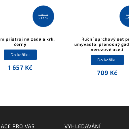
1 999 Kč
94
–17 %
–
í přístroj na záda a krk,
Ruční sprchový set p
černý
umyvadlo, přenosný gad
nerezové oceli
Do košíku
Do košíku
1 657 Kč
709 Kč
ACE PRO VÁS
VYHLEDÁVÁNÍ