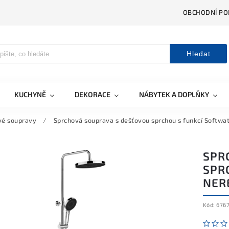
OBCHODNÍ PO
Hledat
KUCHYNĚ
DEKORACE
NÁBYTEK A DOPLŇKY
vé soupravy
/
Sprchová souprava s dešťovou sprchou s funkcí Softwa
SPR
SPR
NER
Kód:
6767