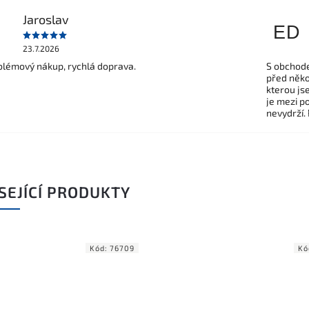
Jaroslav
ED
23.7.2026
lémový nákup, rychlá doprava.
S obchode
před někol
kterou js
je mezi po
nevydrží.
SEJÍCÍ PRODUKTY
Kód:
76709
Kó