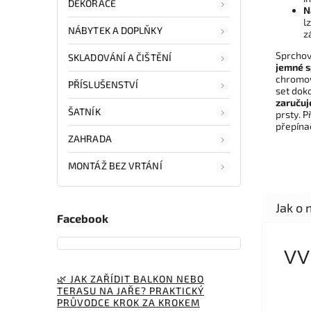
DEKORACE
N
l
NÁBYTEK A DOPLŇKY
z
Sprchov
SKLADOVÁNÍ A ČIŠTĚNÍ
jemné s
chromov
PŘÍSLUŠENSTVÍ
set dok
zaručuje
ŠATNÍK
prsty. 
přepínač
ZAHRADA
MONTÁŽ BEZ VRTÁNÍ
Facebook
VV
🌿 JAK ZAŘÍDIT BALKON NEBO
TERASU NA JAŘE? PRAKTICKÝ
PRŮVODCE KROK ZA KROKEM