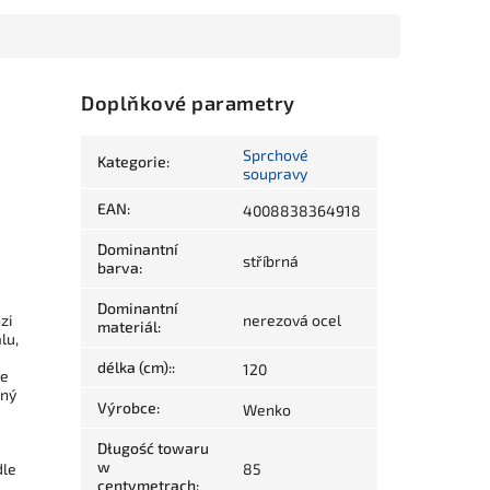
Doplňkové parametry
Sprchové
Kategorie
:
soupravy
EAN
:
4008838364918
Dominantní
stříbrná
barva
:
Dominantní
zi
nerezová ocel
materiál
:
lu,
délka (cm):
:
120
je
mný
Výrobce
:
Wenko
Długość towaru
w
dle
85
centymetrach
: