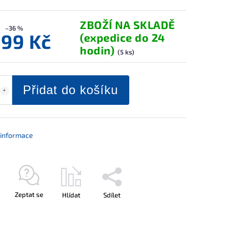
ZBOŽÍ NA SKLADĚ
–36 %
599 Kč
(expedice do 24
hodin)
(5 ks)
Přidat do košíku
í informace
Zeptat se
Hlídat
Sdílet