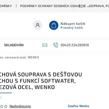
DMÍNKY
PODMÍNKY OCHRANY OSOBNÍCH ÚDAJŮ
DOPRAVA, PL
CZK
Nákupní košík
Prázdný košík
SKLADOVÁNÍ A ČIŠTĚNÍ
PŘÍSLUŠENSTVÍ
00420 234280918
ŠATNÍK
ter, nerezová ocel, WENKO
CHOVÁ SOUPRAVA S DEŠŤOVOU
CHOU S FUNKCÍ SOFTWATER,
EZOVÁ OCEL, WENKO
1
Značka:
Wenko
Neohodnoceno