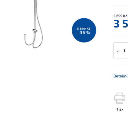
5 699 Kč
3 
5 699 Kč
–36 %
Detailn
Tisk