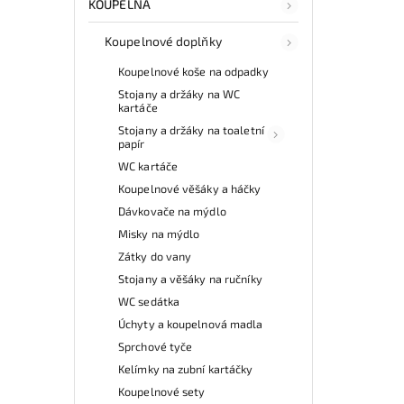
KOUPELNA
Koupelnové doplňky
Koupelnové koše na odpadky
Stojany a držáky na WC
kartáče
Stojany a držáky na toaletní
papír
WC kartáče
Koupelnové věšáky a háčky
Dávkovače na mýdlo
Misky na mýdlo
Zátky do vany
Stojany a věšáky na ručníky
WC sedátka
Úchyty a koupelnová madla
Sprchové tyče
Kelímky na zubní kartáčky
Koupelnové sety