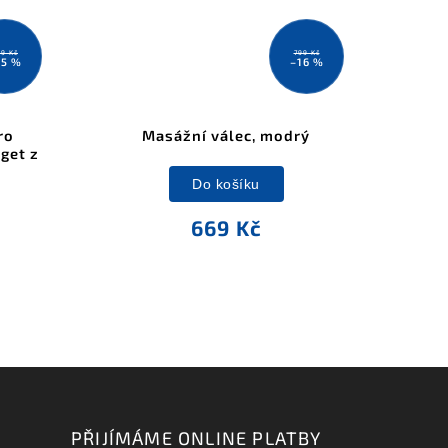
9 Kč
799 Kč
25 %
–16 %
ro
Masážní válec, modrý
get z
Do košíku
669 Kč
PŘIJÍMÁME ONLINE PLATBY