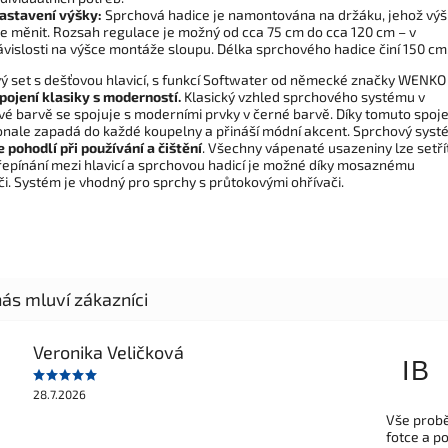
astavení výšky:
Sprchová hadice je namontována na držáku, jehož vý
ze měnit. Rozsah regulace je možný od cca 75 cm do cca 120 cm – v
ávislosti na výšce montáže sloupu. Délka sprchového hadice činí 150 cm
ý set s dešťovou hlavicí, s funkcí Softwater od německé značky WENKO 
pojení klasiky s moderností.
Klasický vzhled sprchového systému v
é barvě se spojuje s moderními prvky v černé barvě. Díky tomuto spoje
onale zapadá do každé koupelny a přináší módní akcent. Sprchový syst
 pohodlí při používání a čištění
. Všechny vápenaté usazeniny lze setří
Přepínání mezi hlavicí a sprchovou hadicí je možné díky mosaznému
i. Systém je vhodný pro sprchy s průtokovými ohřívači.
Veronika Veličková
IB
28.7.2026
Vše probě
fotce a p