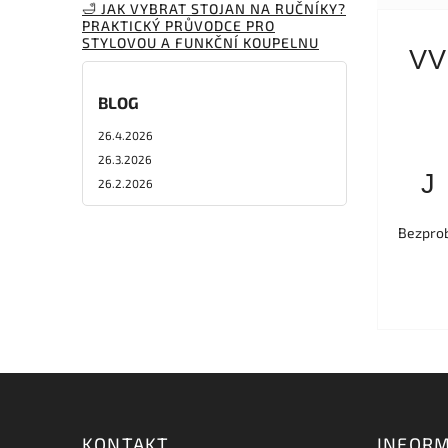
🛁 JAK VYBRAT STOJAN NA RUČNÍKY?
PRAKTICKÝ PRŮVODCE PRO
STYLOVOU A FUNKČNÍ KOUPELNU
VV
BLOG
26.4.2026
26.3.2026
J
26.2.2026
Bezprob
KONTAKT
INFORM