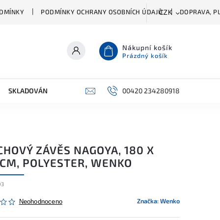
DMÍNKY
PODMÍNKY OCHRANY OSOBNÍCH ÚDAJŮ
DOPRAVA, PL
CZK
Nákupní košík
Prázdný košík
SKLADOVÁNÍ A ČIŠTĚNÍ
PŘÍSLUŠENSTVÍ
00420 234280918
ŠATNÍK
CHOVÝ ZÁVĚS NAGOYA, 180 X
 CM, POLYESTER, WENKO
03
Značka:
Wenko
Neohodnoceno