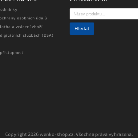
podmínky
ochrany osobních údajů
latba a vrácení zboží
Hledat
 digitálních službách (DSA)
přístupnosti
Copyright 2026
wenko-shop.cz
. Všechna práva vyhrazena.