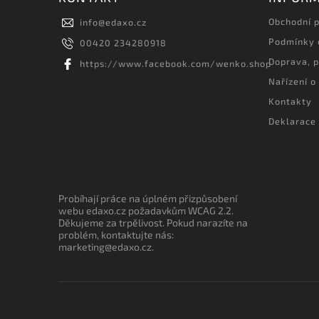
Obchodní 
info
@
edaxo.cz
Podmínky 
00420 234280918
Doprava, p
https://www.facebook.com/wenko.shop
Nařízení o
Kontakty
Deklarace 
Probíhají práce na úplném přizpůsobení
webu edaxo.cz požadavkům WCAG 2.2.
Děkujeme za trpělivost. Pokud narazíte na
problém, kontaktujte nás:
marketing@edaxo.cz.