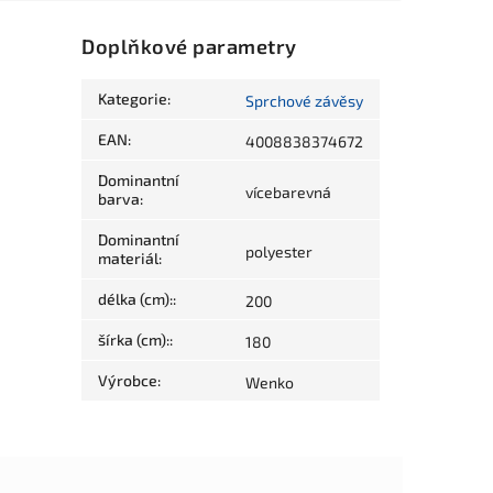
Doplňkové parametry
Kategorie
:
Sprchové závěsy
EAN
:
4008838374672
Dominantní
vícebarevná
barva
:
Dominantní
polyester
materiál
:
délka (cm):
:
200
šírka (cm):
:
180
Výrobce
:
Wenko