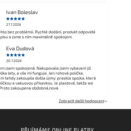
Ivan Boleslav
27.7.2026
hlo bez problémů. Rychlé dodání, produkt odpovídá
opisu a jsme s ním maximálně spokojeni.
Eva Dudová
20.7.2026
m jsem spokojená. Nakupovala jsem vybavení již
ika lety, a vše mi funguje. Jen rohová polička,
em tehdy zakoupila došla újmy: praskla spojka, která
ličkou a vakuovou přísavkou. Je plastová, takže asi
 Proto zakoupena obdobná,nová.
Zobrazit další hodnocení
PŘIJÍMÁME ONLINE PLATBY