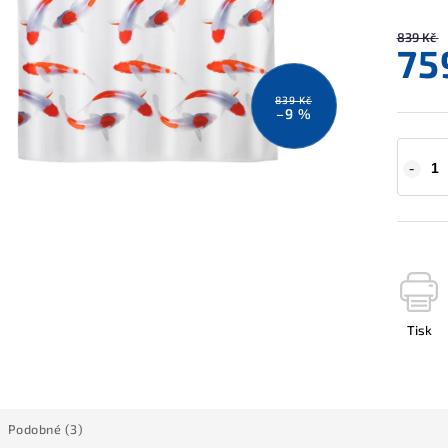
839 Kč
75
839 Kč
–9 %
Tisk
Podobné (3)