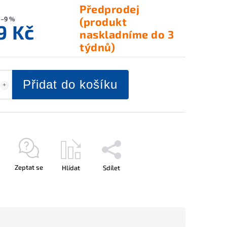
Předprodej
–9 %
(produkt
9 Kč
naskladníme do 3
týdnů)
Přidat do košíku
Zeptat se
Hlídat
Sdílet