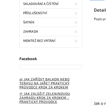
SKLADOVÁNÍ A ČIŠTĚNÍ
Detai
PŘÍSLUŠENSTVÍ
Popis p
ŠATNÍK
ZAHRADA
MONTÁŽ BEZ VRTÁNÍ
Facebook
🌿 JAK ZAŘÍDIT BALKON NEBO
TERASU NA JAŘE? PRAKTICKÝ
PRŮVODCE KROK ZA KROKEM
🌱 JAK ZALOŽIT ZELENINOVOU
ZAHRADU KROK ZA KROKEM –
PRAKTICKÝ PRŮVODCE