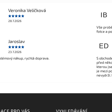
Veronika Veličková
IB
28.7.2026
Vše probě
fotce a p
Jaroslav
ED
23.7.2026
lémový nákup, rychlá doprava.
S obchode
před někol
kterou js
je mezi po
nevydrží.
ACE PRO VÁS
VYHLEDÁVÁNÍ