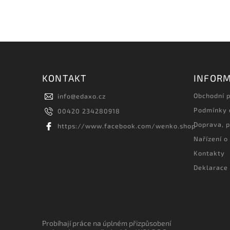
KONTAKT
INFORM
Obchodní 
info
@
edaxo.cz
Podmínky 
00420 234280918
Doprava, p
https://www.facebook.com/wenko.shop
Nařízení o
Kontakty
Deklarace 
Probíhají práce na úplném přizpůsobení