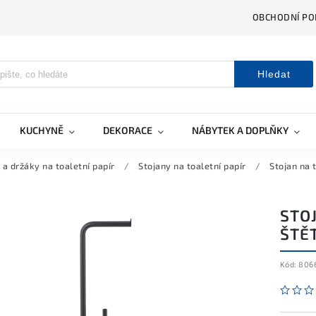
OBCHODNÍ PO
Hledat
KUCHYNĚ
DEKORACE
NÁBYTEK A DOPLŇKY
 a držáky na toaletní papír
/
Stojany na toaletní papír
/
Stojan na 
STOJ
ŠTĚT
Kód:
806