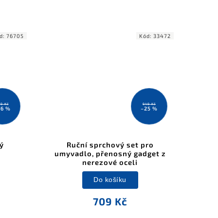
d:
76705
Kód:
33472
99 Kč
949 Kč
16 %
–25 %
ý
Ruční sprchový set pro
umyvadlo, přenosný gadget z
nerezové oceli
Do košíku
709 Kč