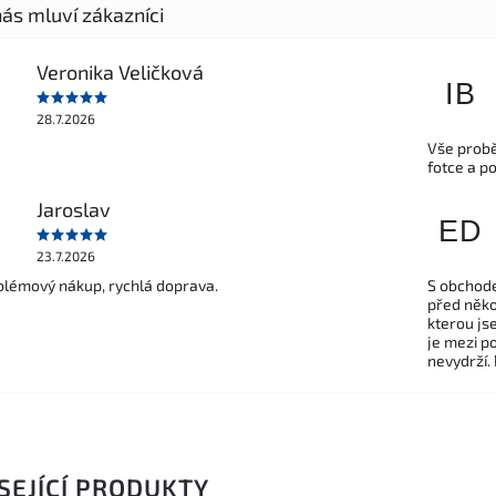
Veronika Veličková
IB
28.7.2026
Vše probě
fotce a p
Jaroslav
ED
23.7.2026
lémový nákup, rychlá doprava.
S obchode
před někol
kterou js
je mezi po
nevydrží.
SEJÍCÍ PRODUKTY