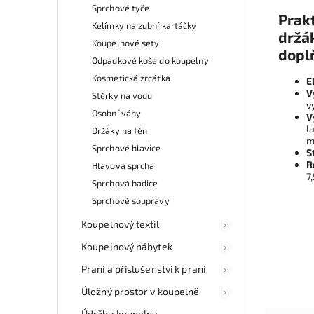
Sprchové tyče
Prak
Kelímky na zubní kartáčky
držá
Koupelnové sety
dopl
Odpadkové koše do koupelny
Kosmetická zrcátka
E
V
Stěrky na vodu
v
Osobní váhy
V
l
Držáky na fén
m
Sprchové hlavice
S
R
Hlavová sprcha
7
Sprchová hadice
Sprchové soupravy
Koupelnový textil
Koupelnový nábytek
Praní a příslušenství k praní
Úložný prostor v koupelně
Údržba koupelny