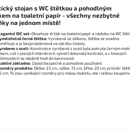
tický stojan s WC štětkou a pohodlným
kem na toaletní papír - všechny nezbytné
ňky na jednom místě!
legantní WC set:
Obsahuje držák na toaletní papír a nádobu na WC štět
yměnitelná černá štětka:
Vyrobená ze silikonu, štětka se snadno
yměňuje a je bezproblémová na údržbu čistoty.
yrobeno z oceli:
Konstrukce vyrobená z oceli byla pokryta černým ma
akem, což v jasných interiérech vytvoří dokonalý kontrast, a v tmavých
ístnostech se ideálně hodí do barevnosti.
tabilní základna:
Zajistí bezpečné a pohodlné používání.
ozměry produktu:
Délka: 23 cm, výška: 72 cm, šířka: 20 cm; průměr štět
,5 cm. To jsou vynikající rozměry pro malou toaletu, ale i velkou koupelnu