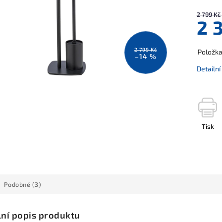
2 799 Kč
2 
2 799 Kč
Položk
–14 %
Detailn
Tisk
Podobné (3)
lní popis produktu