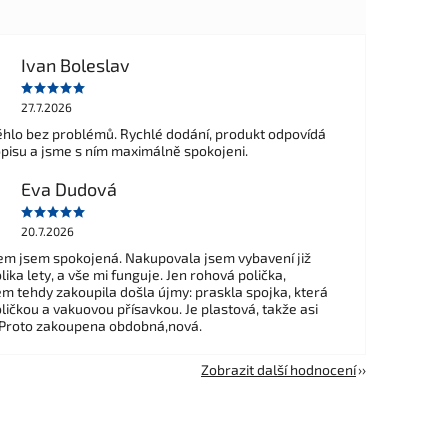
Ivan Boleslav
27.7.2026
hlo bez problémů. Rychlé dodání, produkt odpovídá
opisu a jsme s ním maximálně spokojeni.
Eva Dudová
20.7.2026
m jsem spokojená. Nakupovala jsem vybavení již
ika lety, a vše mi funguje. Jen rohová polička,
em tehdy zakoupila došla újmy: praskla spojka, která
ličkou a vakuovou přísavkou. Je plastová, takže asi
 Proto zakoupena obdobná,nová.
Zobrazit další hodnocení