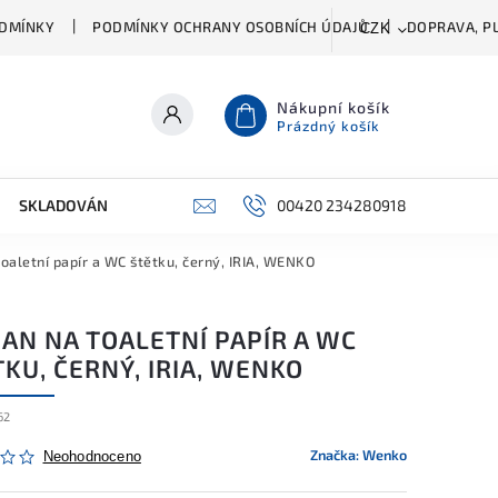
DMÍNKY
PODMÍNKY OCHRANY OSOBNÍCH ÚDAJŮ
DOPRAVA, PL
CZK
Nákupní košík
Prázdný košík
SKLADOVÁNÍ A ČIŠTĚNÍ
PŘÍSLUŠENSTVÍ
00420 234280918
ŠATNÍK
toaletní papír a WC štětku, černý, IRIA, WENKO
AN NA TOALETNÍ PAPÍR A WC
KU, ČERNÝ, IRIA, WENKO
62
Značka:
Wenko
Neohodnoceno