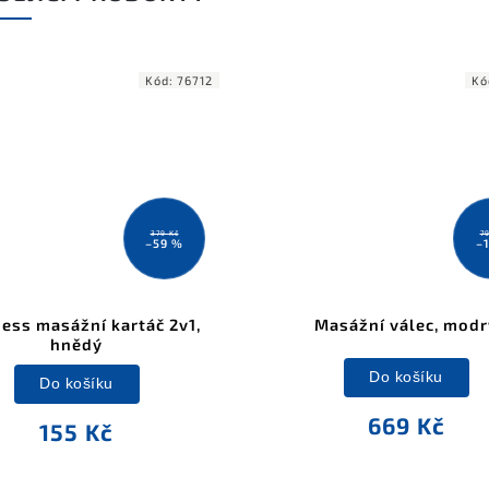
Kód:
76712
Kó
379 Kč
7
–59 %
–
ess masážní kartáč 2v1,
Masážní válec, modr
hnědý
Do košíku
Do košíku
669 Kč
155 Kč