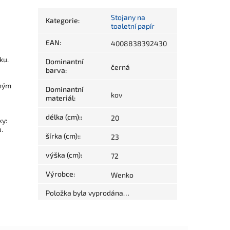
Stojany na
Kategorie
:
toaletní papír
EAN
:
4008838392430
ku.
Dominantní
černá
barva
:
tným
Dominantní
kov
materiál
:
délka (cm):
:
20
ky:
.
šírka (cm):
:
23
výška (cm)
:
72
Výrobce
:
Wenko
Položka byla vyprodána…