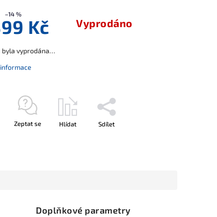
–14 %
399 Kč
Vyprodáno
a byla vyprodána…
í informace
Zeptat se
Hlídat
Sdílet
Doplňkové parametry