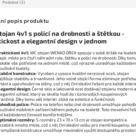
Podobné (3)
lní popis produktu
ojan 4v1 s policí na drobnosti a štětkou -
tickost a elegantní design v jednom
raktickost 4v1:
WC stojan WENKO OREA spojuje v sobě držák na toalet
apír, místo pro čtyři náhradní role, štětku a polici na drobnosti. Díky tom
ískáte vše potřebné na jednom místě, což výrazně usnadňuje každoden
oužívání toalety.
tabilní konstrukce:
Vyroben z vysoce kvalitní nerezové oceli, stojan
ajišťuje stabilitu a trvanlivost. Jeho volně stojící forma eliminuje potřeb
rtání a upevňování na stěny, což z něj činí ideální řešení pro každé interi
legantní design:
Černé sklo a lakovaná ocel dodávají stojanu moderní 
legantní vzhled, který se skvěle hodí do různorodých koupelnových
ranžmá. Díky tomu váš interiér získá na estetice a funkčnosti.
ohodlná police:
Police na telefon nebo jiné drobnosti umožňuje pohodl
oužívání mobilních zařízení během pobytu na toaletě. Toto inovativní ře
iní každodenní činnosti komfortnějšími.
ptimální rozměry:
S rozměry 23 x 70 x 13 cm je stojan kompaktní a
ezabírá mnoho místa, což z něj činí ideální volbu pro menší koupelny. Je
romyšlená konstrukce umožňuje maximální využití dostupného prostor