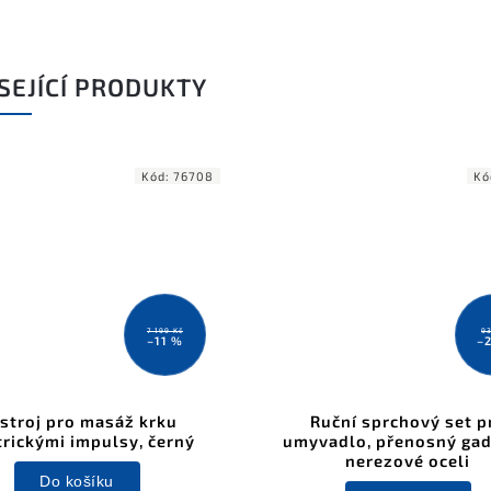
SEJÍCÍ PRODUKTY
Kód:
76708
Kó
7 199 Kč
93
–11 %
–
ístroj pro masáž krku
Ruční sprchový set p
trickými impulsy, černý
umyvadlo, přenosný gad
nerezové oceli
Do košíku