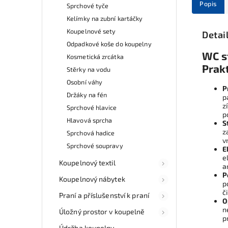
Popis
Sprchové tyče
Kelímky na zubní kartáčky
Koupelnové sety
Detai
Odpadkové koše do koupelny
WC st
Kosmetická zrcátka
Prak
Stěrky na vodu
Osobní váhy
P
Držáky na fén
p
z
Sprchové hlavice
p
Hlavová sprcha
S
z
Sprchová hadice
v
Sprchové soupravy
E
e
Koupelnový textil
a
P
Koupelnový nábytek
p
č
Praní a příslušenství k praní
O
n
Úložný prostor v koupelně
p
Údržba koupelny