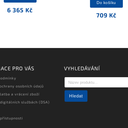
Do košíku
6 365 Kč
709 Kč
ACE PRO VÁS
VYHLEDÁVÁNÍ
podmínky
ochrany osobních údajů
latba a vrácení zboží
Hledat
 digitálních službách (DSA)
přístupnosti