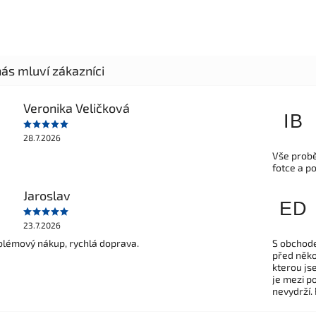
Veronika Veličková
IB
28.7.2026
Vše probě
fotce a p
Jaroslav
ED
23.7.2026
lémový nákup, rychlá doprava.
S obchode
před někol
kterou js
je mezi po
nevydrží.