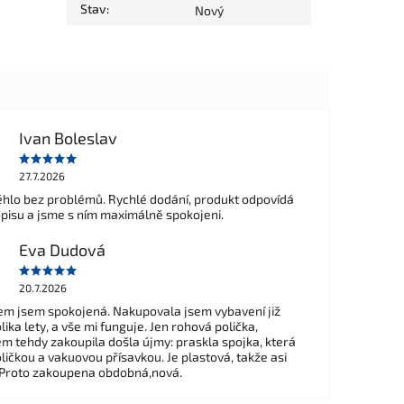
Stav
:
Nový
Ivan Boleslav
27.7.2026
hlo bez problémů. Rychlé dodání, produkt odpovídá
opisu a jsme s ním maximálně spokojeni.
Eva Dudová
20.7.2026
m jsem spokojená. Nakupovala jsem vybavení již
ika lety, a vše mi funguje. Jen rohová polička,
em tehdy zakoupila došla újmy: praskla spojka, která
ličkou a vakuovou přísavkou. Je plastová, takže asi
 Proto zakoupena obdobná,nová.