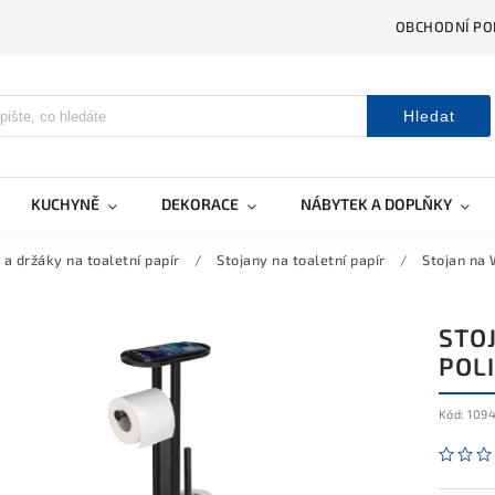
OBCHODNÍ PO
Hledat
KUCHYNĚ
DEKORACE
NÁBYTEK A DOPLŇKY
 a držáky na toaletní papír
/
Stojany na toaletní papír
/
Stojan na 
STO
POLI
Kód:
109