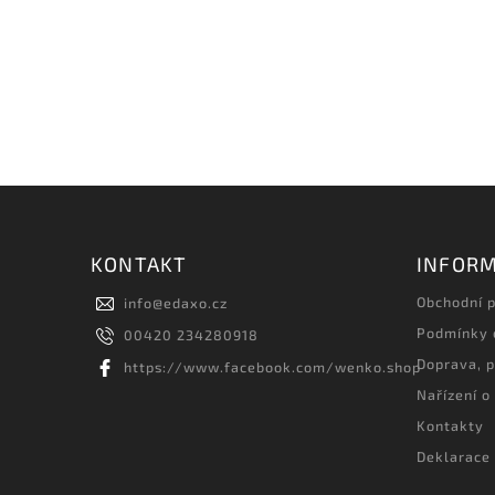
KONTAKT
INFORM
Obchodní 
info
@
edaxo.cz
Podmínky 
00420 234280918
Doprava, p
https://www.facebook.com/wenko.shop
Nařízení o
Kontakty
Deklarace 