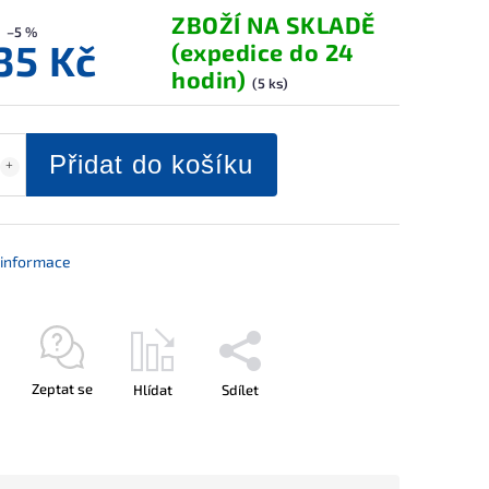
ZBOŽÍ NA SKLADĚ
–5 %
135 Kč
(expedice do 24
hodin)
(5 ks)
Přidat do košíku
í informace
Zeptat se
Hlídat
Sdílet