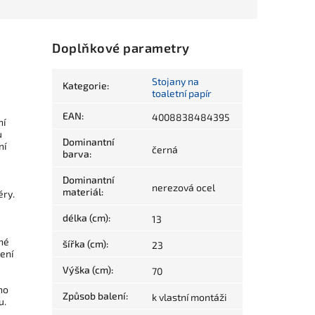
Doplňkové parametry
Stojany na
Kategorie
:
toaletní papír
EAN
:
4008838484395
ní
u
Dominantní
ní
černá
barva
:
Dominantní
u
nerezová ocel
materiál
:
éry.
a
délka (cm)
:
13
né
šířka (cm)
:
23
šení
Výška (cm)
:
70
ho
Způsob balení
:
k vlastní montáži
u.