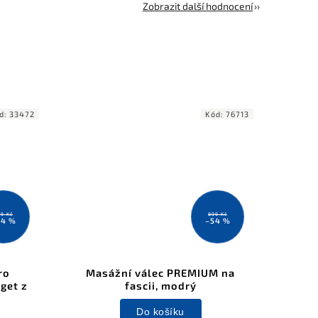
Zobrazit další hodnocení
d:
33472
Kód:
76713
9 Kč
899 Kč
24 %
–54 %
ro
Masážní válec PREMIUM na
get z
fascii, modrý
Do košíku