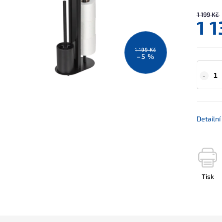
1 199 Kč
1 
1 199 Kč
–5 %
Detailn
Tisk