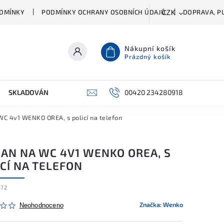
DMÍNKY
PODMÍNKY OCHRANY OSOBNÍCH ÚDAJŮ
DOPRAVA, PL
CZK
Nákupní košík
Prázdný košík
SKLADOVÁNÍ A ČIŠTĚNÍ
PŘÍSLUŠENSTVÍ
00420 234280918
ŠATNÍK
WC 4v1 WENKO OREA, s policí na telefon
JAN NA WC 4V1 WENKO OREA, S
CÍ NA TELEFON
472
Značka:
Wenko
Neohodnoceno