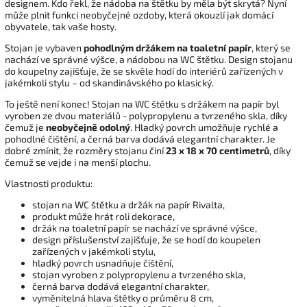
designem. Kdo řekl, že nádoba na štětku by měla být skrytá? Nyní
může plnit funkci neobyčejné ozdoby, která okouzlí jak domácí
obyvatele, tak vaše hosty.
Stojan je vybaven
pohodlným držákem na toaletní papír
, který se
nachází ve správné výšce, a nádobou na WC štětku. Design stojanu
do koupelny zajišťuje, že se skvěle hodí do interiérů zařízených v
jakémkoli stylu – od skandinávského po klasický.
To ještě není konec! Stojan na WC štětku s držákem na papír byl
vyroben ze dvou materiálů - polypropylenu a tvrzeného skla, díky
čemuž je
neobyčejně odolný
. Hladký povrch umožňuje rychlé a
pohodlné čištění, a černá barva dodává elegantní charakter. Je
dobré zmínit, že rozměry stojanu činí
23 x 18 x 70 centimetrů
, díky
čemuž se vejde i na menší plochu.
Vlastnosti produktu:
stojan na WC štětku a držák na papír Rivalta,
produkt může hrát roli dekorace,
držák na toaletní papír se nachází ve správné výšce,
design příslušenství zajišťuje, že se hodí do koupelen
zařízených v jakémkoli stylu,
hladký povrch usnadňuje čištění,
stojan vyroben z polypropylenu a tvrzeného skla,
černá barva dodává elegantní charakter,
vyměnitelná hlava štětky o průměru 8 cm,