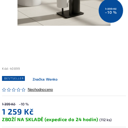
1 399 Kč
–10 %
Kód:
40899
BESTSELLER
Značka:
Wenko
Neohodnoceno
1 399 Kč
–10 %
1 259 Kč
ZBOŽÍ NA SKLADĚ (expedice do 24 hodin)
(112 ks)