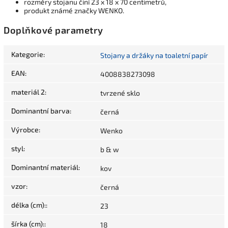
rozměry stojanu činí 23 x 18 x 70 centimetrů,
produkt známé značky WENKO.
Doplňkové parametry
Kategorie
:
Stojany a držáky na toaletní papír
EAN
:
4008838273098
materiál 2
:
tvrzené sklo
Dominantní barva
:
černá
Výrobce
:
Wenko
styl
:
b & w
Dominantní materiál
:
kov
vzor
:
černá
délka (cm):
:
23
šírka (cm):
:
18