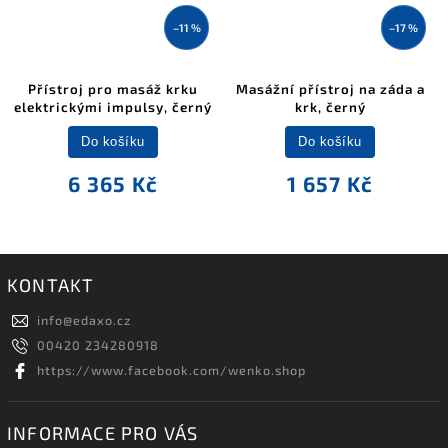
–11 %
–17 %
Přístroj pro masáž krku
Masážní přístroj na záda a
elektrickými impulsy, černý
krk, černý
Do košíku
Do košíku
6 365 Kč
1 657 Kč
KONTAKT
info
@
edaxo.cz
00420 234280918
https://www.facebook.com/wenko.shop
INFORMACE PRO VÁS