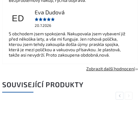
Bezproblémový nákup, rychlá doprava.
Eva Dudová
ED
20.7.2026
S obchodem jsem spokojená. Nakupovala jsem vybavení již
před několika lety, a vše mi funguje. Jen rohová polička,
kterou jsem tehdy zakoupila došla újmy: praskla spojka,
která je mezi poličkou a vakuovou přísavkou. Je plastová,
takže asi nevydrží. Proto zakoupena obdobná,nová.
Zobrazit další hodnocení
SOUVISEJÍCÍ PRODUKTY
Previous
Next