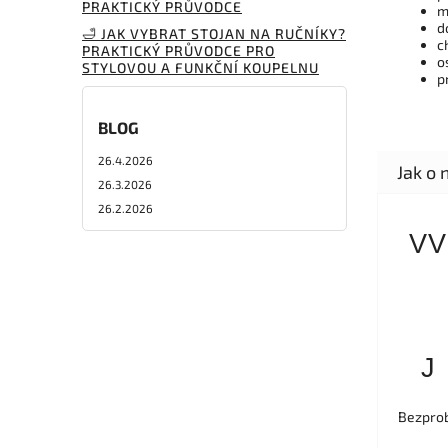
PRAKTICKÝ PRŮVODCE
m
d
🛁 JAK VYBRAT STOJAN NA RUČNÍKY?
c
PRAKTICKÝ PRŮVODCE PRO
o
STYLOVOU A FUNKČNÍ KOUPELNU
p
BLOG
26.4.2026
26.3.2026
26.2.2026
VV
J
Bezprob