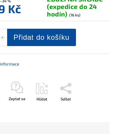
–34 %
9 Kč
(expedice do 24
hodin)
(16 ks)
Přidat do košíku
í informace
Zeptat se
Hlídat
Sdílet