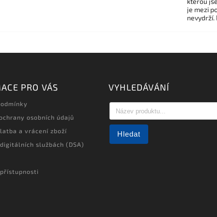
kterou js
je mezi po
nevydrží.
ACE PRO VÁS
VYHLEDÁVÁNÍ
podmínky
ochrany osobních údajů
latba a vrácení zboží
Hledat
 digitálních službách (DSA)
přístupnosti