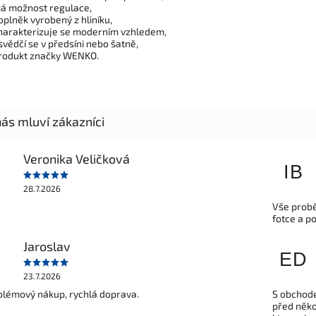
á možnost regulace,
oplněk vyrobený z hliníku,
harakterizuje se moderním vzhledem,
svědčí se v předsíni nebo šatně,
rodukt značky WENKO.
Veronika Veličková
IB
28.7.2026
Vše probě
fotce a p
Jaroslav
ED
23.7.2026
lémový nákup, rychlá doprava.
S obchode
před někol