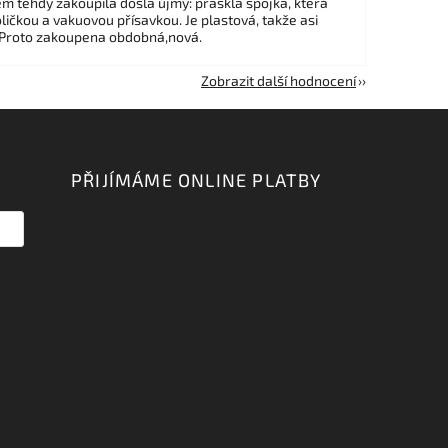
em tehdy zakoupila došla újmy: praskla spojka, která
ličkou a vakuovou přísavkou. Je plastová, takže asi
 Proto zakoupena obdobná,nová.
Zobrazit další hodnocení
PŘIJÍMÁME ONLINE PLATBY