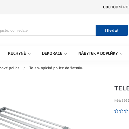
OBCHODNÍ PO
Hledat
KUCHYNĚ
DEKORACE
NÁBYTEK A DOPLŇKY
nové police
/
Teleskopická police do šatníku
TEL
Kód:
596