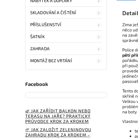
NÁBYTEK A DOPLŇKY
Detai
SKLADOVÁNÍ A ČIŠTĚNÍ
PŘÍSLUŠENSTVÍ
Zima ješ
něco ud
na zavěš
ŠATNÍK
správné
ZAHRADA
Police 
pěti př
pořádku
MONTÁŽ BEZ VRTÁNÍ
při použ
provede
jedineč
pasovat
Facebook
Tento d
skříně 
Velkou v
problém
🌿 JAK ZAŘÍDIT BALKON NEBO
na boty
TERASU NA JAŘE? PRAKTICKÝ
PRŮVODCE KROK ZA KROKEM
Vlastno
🌱 JAK ZALOŽIT ZELENINOVOU
t
ZAHRADU KROK ZA KROKEM –
p