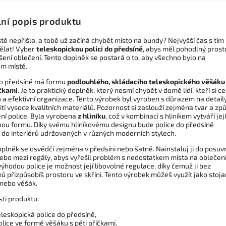
lní popis produktu
tě nepřišla, a tobě už začíná chybět místo na bundy? Nejvyšší čas s tím
ělat! Vyber
teleskopickou polici do předsíně
, abys měl pohodlný prost
ení oblečení. Tento doplněk se postará o to, aby všechno bylo na
m místě.
do předsíně má formu
podlouhlého, skládacího teleskopického věšáku
íčkami
. Je to praktický doplněk, který nesmí chybět v domě lidí, kteří si ce
 a efektivní organizace. Tento výrobek byl vyroben s důrazem na detaily
ití vysoce kvalitních materiálů. Pozornost si zaslouží zejména tvar a zp
ní police. Byla vyrobena
z hliníku
, což v kombinaci s hliníkem vytváří její
nou formu. Díky svému hliníkovému designu bude police do předsíně
 do interiérů udržovaných v různých moderních stylech.
oplněk se osvědčí zejména v předsíni nebo šatně. Nainstaluj ji do posuv
nebo mezi regály, abys vyřešil problém s nedostatkem místa na oblečení
ýhodou police je možnost její libovolné regulace, díky čemuž ji bez
ů přizpůsobíš prostoru ve skříni. Tento výrobek můžeš využít jako stoja
 nebo věšák.
sti produktu:
eleskopická police do předsíně,
olice ve formě věšáku s pěti příčkami,