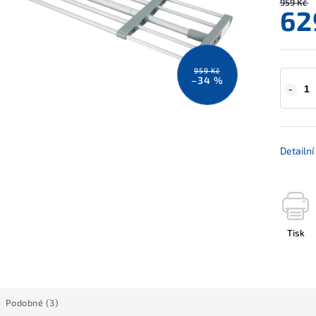
959 Kč
62
959 Kč
–34 %
Detailn
Tisk
Podobné (3)