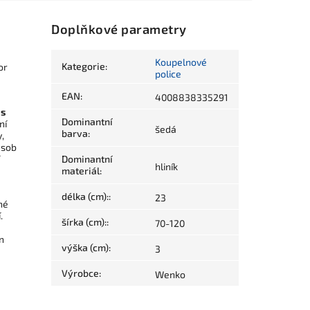
Doplňkové parametry
Koupelnové
Kategorie
:
or
police
EAN
:
4008838335291
 s
Dominantní
ní
šedá
barva
:
,
ůsob
Dominantní
hliník
materiál
:
délka (cm):
:
23
né
.
šírka (cm):
:
70-120
n
výška (cm)
:
3
Výrobce
:
Wenko