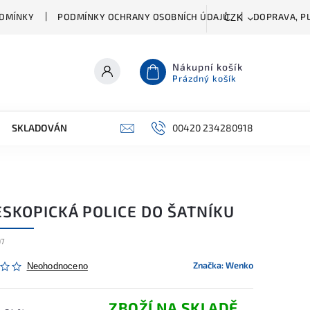
DMÍNKY
PODMÍNKY OCHRANY OSOBNÍCH ÚDAJŮ
DOPRAVA, PL
CZK
Nákupní košík
Prázdný košík
SKLADOVÁNÍ A ČIŠTĚNÍ
PŘÍSLUŠENSTVÍ
00420 234280918
ŠATNÍK
ESKOPICKÁ POLICE DO ŠATNÍKU
97
Značka:
Wenko
Neohodnoceno
ZBOŽÍ NA SKLADĚ