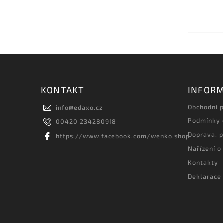
KONTAKT
INFORM
Obchodní 
info
@
edaxo.cz
Podmínky 
00420 234280918
Doprava, p
https://www.facebook.com/wenko.shop
Nařízení o
Kontakty
Deklarace 