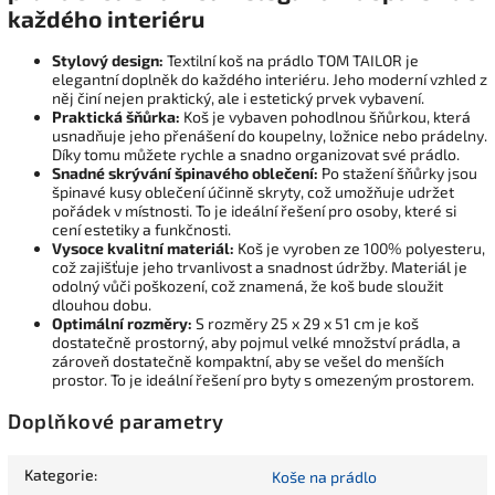
každého interiéru
Stylový design:
Textilní koš na prádlo TOM TAILOR je
elegantní doplněk do každého interiéru. Jeho moderní vzhled z
něj činí nejen praktický, ale i estetický prvek vybavení.
Praktická šňůrka:
Koš je vybaven pohodlnou šňůrkou, která
usnadňuje jeho přenášení do koupelny, ložnice nebo prádelny.
Díky tomu můžete rychle a snadno organizovat své prádlo.
Snadné skrývání špinavého oblečení:
Po stažení šňůrky jsou
špinavé kusy oblečení účinně skryty, což umožňuje udržet
pořádek v místnosti. To je ideální řešení pro osoby, které si
cení estetiky a funkčnosti.
Vysoce kvalitní materiál:
Koš je vyroben ze 100% polyesteru,
což zajišťuje jeho trvanlivost a snadnost údržby. Materiál je
odolný vůči poškození, což znamená, že koš bude sloužit
dlouhou dobu.
Optimální rozměry:
S rozměry 25 x 29 x 51 cm je koš
dostatečně prostorný, aby pojmul velké množství prádla, a
zároveň dostatečně kompaktní, aby se vešel do menších
prostor. To je ideální řešení pro byty s omezeným prostorem.
Doplňkové parametry
Kategorie
:
Koše na prádlo