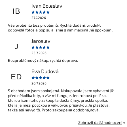
Ivan Boleslav
IB
27.7.2026
Vše proběhlo bez problémů. Rychlé dodání, produkt
odpovídá fotce a popisu a jsme s ním maximálně spokojeni.
Jaroslav
J
23.7.2026
Bezproblémový nákup, rychlá doprava.
Eva Dudová
ED
20.7.2026
S obchodem jsem spokojená. Nakupovala jsem vybavení již
před několika lety, a vše mi funguje. Jen rohová polička,
kterou jsem tehdy zakoupila došla újmy: praskla spojka,
která je mezi poličkou a vakuovou přísavkou. Je plastová,
takže asi nevydrží. Proto zakoupena obdobná,nová.
Zobrazit další hodnocení