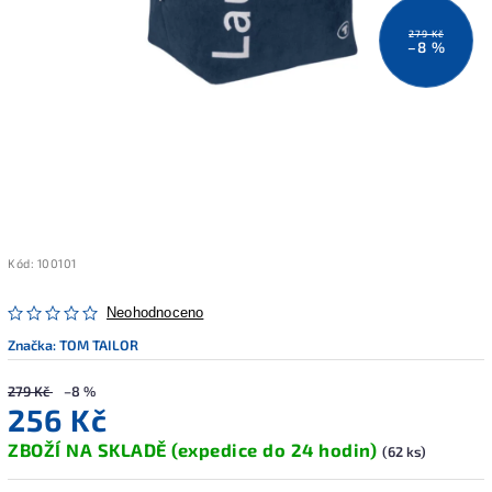
279 Kč
–8 %
Kód:
100101
Neohodnoceno
Značka:
TOM TAILOR
279 Kč
–8 %
256 Kč
ZBOŽÍ NA SKLADĚ (expedice do 24 hodin)
(62 ks)