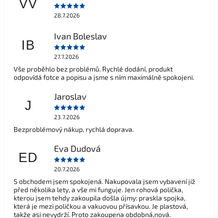
VV
28.7.2026
Ivan Boleslav
IB
27.7.2026
Vše proběhlo bez problémů. Rychlé dodání, produkt
odpovídá fotce a popisu a jsme s ním maximálně spokojeni.
Jaroslav
J
23.7.2026
Bezproblémový nákup, rychlá doprava.
Eva Dudová
ED
20.7.2026
S obchodem jsem spokojená. Nakupovala jsem vybavení již
před několika lety, a vše mi funguje. Jen rohová polička,
kterou jsem tehdy zakoupila došla újmy: praskla spojka,
která je mezi poličkou a vakuovou přísavkou. Je plastová,
takže asi nevydrží. Proto zakoupena obdobná,nová.