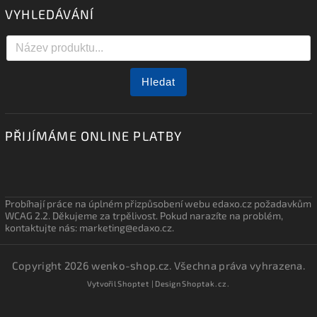
VYHLEDÁVÁNÍ
Hledat
PŘIJÍMÁME ONLINE PLATBY
Probíhají práce na úplném přizpůsobení webu edaxo.cz požadavkům
WCAG 2.2. Děkujeme za trpělivost. Pokud narazíte na problém,
kontaktujte nás: marketing@edaxo.cz.
Copyright 2026
wenko-shop.cz
. Všechna práva vyhrazena.
Vytvořil
Shoptet
| Design
Shoptak.cz.