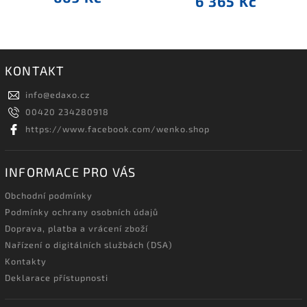
6 365 Kč
KONTAKT
info
@
edaxo.cz
00420 234280918
https://www.facebook.com/wenko.shop
INFORMACE PRO VÁS
Obchodní podmínky
Podmínky ochrany osobních údajů
Doprava, platba a vrácení zboží
Nařízení o digitálních službách (DSA)
Kontakty
Deklarace přístupnosti