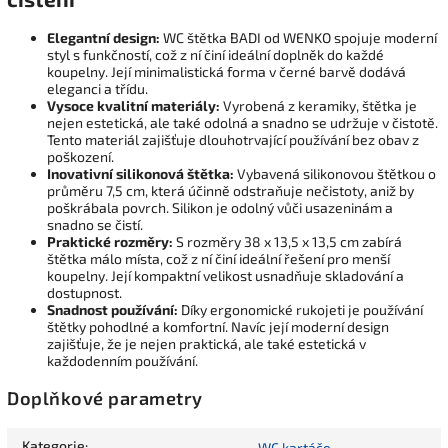
Elegantní design:
WC štětka BADI od WENKO spojuje moderní
styl s funkčností, což z ní činí ideální doplněk do každé
koupelny. Její minimalistická forma v černé barvě dodává
eleganci a třídu.
Vysoce kvalitní materiály:
Vyrobená z keramiky, štětka je
nejen estetická, ale také odolná a snadno se udržuje v čistotě.
Tento materiál zajišťuje dlouhotrvající používání bez obav z
poškození.
Inovativní silikonová štětka:
Vybavená silikonovou štětkou o
průměru 7,5 cm, která účinně odstraňuje nečistoty, aniž by
poškrábala povrch. Silikon je odolný vůči usazeninám a
snadno se čistí.
Praktické rozměry:
S rozměry 38 x 13,5 x 13,5 cm zabírá
štětka málo místa, což z ní činí ideální řešení pro menší
koupelny. Její kompaktní velikost usnadňuje skladování a
dostupnost.
Snadnost používání:
Díky ergonomické rukojeti je používání
štětky pohodlné a komfortní. Navíc její moderní design
zajišťuje, že je nejen praktická, ale také estetická v
každodenním používání.
Doplňkové parametry
Kategorie
:
WC kartáče