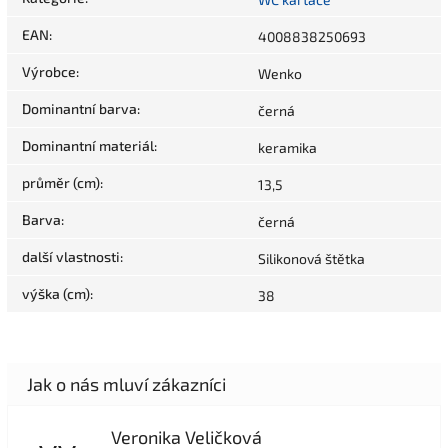
EAN
:
4008838250693
Výrobce
:
Wenko
Dominantní barva
:
černá
Dominantní materiál
:
keramika
průměr (cm)
:
13,5
Barva
:
černá
další vlastnosti
:
Silikonová štětka
výška (cm)
:
38
Veronika Veličková