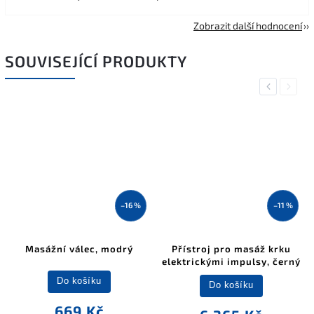
Zobrazit další hodnocení
SOUVISEJÍCÍ PRODUKTY
Previous
Next
–16 %
–11 %
Masážní válec, modrý
Přístroj pro masáž krku
elektrickými impulsy, černý
Do košíku
Do košíku
669 Kč