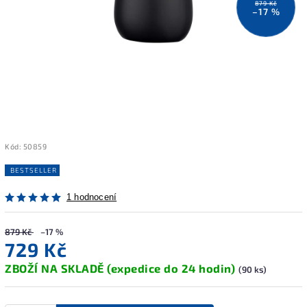
879 Kč
–17 %
Kód:
50859
BESTSELLER
1 hodnocení
879 Kč
–17 %
729 Kč
ZBOŽÍ NA SKLADĚ (expedice do 24 hodin)
(90 ks)