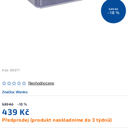
539 Kč
–18 %
Kód:
80677
Neohodnoceno
Značka:
Wenko
539 Kč
–18 %
439 Kč
Předprodej (produkt naskladníme do 3 týdnů)