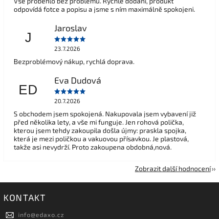
Vše proběhlo bez problémů. Rychlé dodání, produkt
odpovídá fotce a popisu a jsme s ním maximálně spokojeni.
Jaroslav
J
23.7.2026
Bezproblémový nákup, rychlá doprava.
Eva Dudová
ED
20.7.2026
S obchodem jsem spokojená. Nakupovala jsem vybavení již
před několika lety, a vše mi funguje. Jen rohová polička,
kterou jsem tehdy zakoupila došla újmy: praskla spojka,
která je mezi poličkou a vakuovou přísavkou. Je plastová,
takže asi nevydrží. Proto zakoupena obdobná,nová.
Zobrazit další hodnocení
KONTAKT
info
@
edaxo.cz