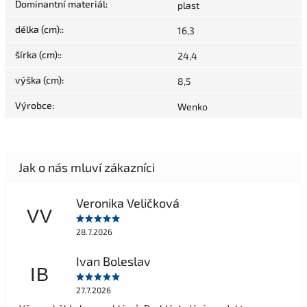
Dominantní materiál
:
plast
délka (cm):
:
16,3
šírka (cm):
:
24,4
výška (cm)
:
8,5
Výrobce
:
Wenko
Veronika Veličková
VV
28.7.2026
Ivan Boleslav
IB
27.7.2026