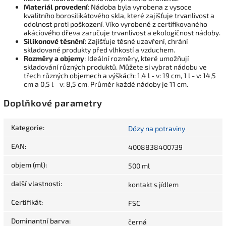
Materiál provedení
: Nádoba byla vyrobena z vysoce
kvalitního borosilikátového skla, které zajišťuje trvanlivost a
odolnost proti poškození. Víko vyrobené z certifikovaného
akáciového dřeva zaručuje trvanlivost a ekologičnost nádoby.
Silikonové těsnění
: Zajišťuje těsné uzavření, chrání
skladované produkty před vlhkostí a vzduchem.
Rozměry a objemy
: Ideální rozměry, které umožňují
skladování různých produktů. Můžete si vybrat nádobu ve
třech různých objemech a výškách: 1,4 l - v: 19 cm, 1 l - v: 14,5
cm a 0,5 l - v: 8,5 cm. Průměr každé nádoby je 11 cm.
Doplňkové parametry
Kategorie
:
Dózy na potraviny
EAN
:
4008838400739
objem (ml)
:
500 ml
další vlastnosti
:
kontakt s jídlem
Certifikát
:
FSC
Dominantní barva
:
černá