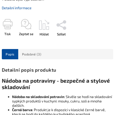
Detailní informace
Tisk
Zeptat se
Hlídat
Sdílet
Popis
Podobné (3)
Detailní popis produktu
Nádoba na potraviny - bezpečné a stylové
skladování
Nádoba na skladování potravin
: Skvěle se hodí na skladování
sypkých produktů v kuchyni: mouky, cukru, soli a mnoha
dalších.
Černá barva
: Produkt je k dispozici v klasické černé barvě,
která se hodí do každého kuchyňského aranžmá.