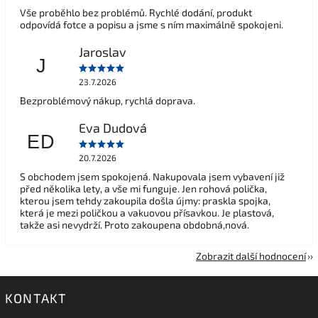
Vše proběhlo bez problémů. Rychlé dodání, produkt
odpovídá fotce a popisu a jsme s ním maximálně spokojeni.
Jaroslav
J
23.7.2026
Bezproblémový nákup, rychlá doprava.
Eva Dudová
ED
20.7.2026
S obchodem jsem spokojená. Nakupovala jsem vybavení již
před několika lety, a vše mi funguje. Jen rohová polička,
kterou jsem tehdy zakoupila došla újmy: praskla spojka,
která je mezi poličkou a vakuovou přísavkou. Je plastová,
takže asi nevydrží. Proto zakoupena obdobná,nová.
Zobrazit další hodnocení
KONTAKT