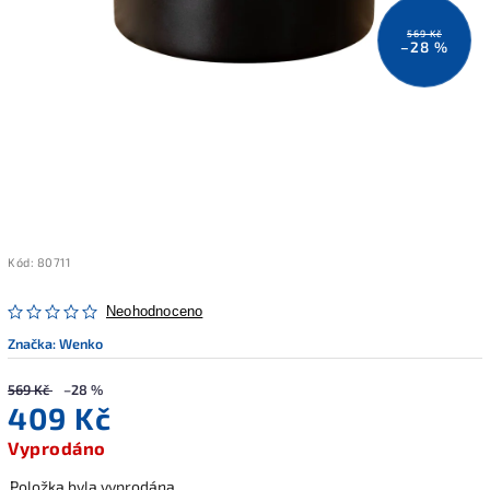
569 Kč
–28 %
Kód:
80711
Neohodnoceno
Značka:
Wenko
569 Kč
–28 %
409 Kč
Vyprodáno
Položka byla vyprodána…