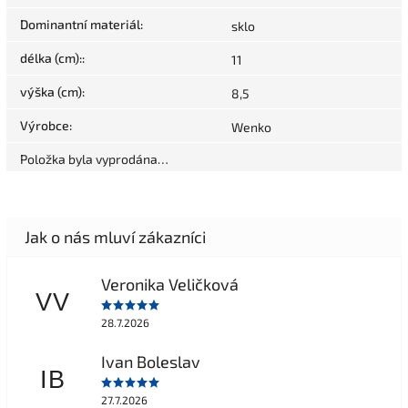
Dominantní materiál
:
sklo
délka (cm):
:
11
výška (cm)
:
8,5
Výrobce
:
Wenko
Položka byla vyprodána…
Veronika Veličková
VV
28.7.2026
Ivan Boleslav
IB
27.7.2026