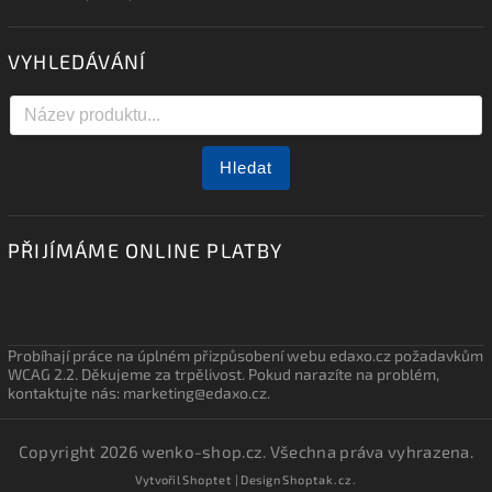
VYHLEDÁVÁNÍ
Hledat
PŘIJÍMÁME ONLINE PLATBY
Probíhají práce na úplném přizpůsobení webu edaxo.cz požadavkům
WCAG 2.2. Děkujeme za trpělivost. Pokud narazíte na problém,
kontaktujte nás: marketing@edaxo.cz.
Copyright 2026
wenko-shop.cz
. Všechna práva vyhrazena.
Vytvořil
Shoptet
| Design
Shoptak.cz.