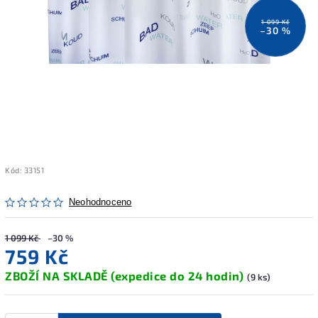
1 099 Kč
–30 %
Kód:
33151
Neohodnoceno
1 099 Kč
–30 %
759 Kč
ZBOŽÍ NA SKLADĚ (expedice do 24 hodin)
(9 ks)