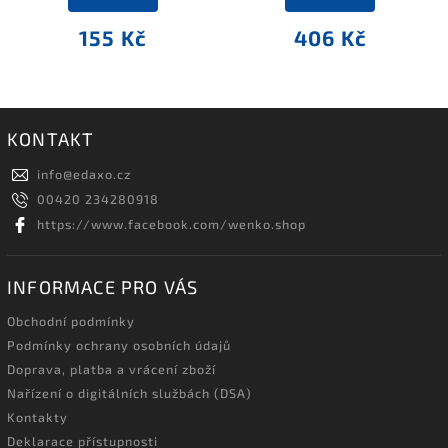
155 Kč
406 Kč
KONTAKT
info
@
edaxo.cz
00420 234280918
https://www.facebook.com/wenko.shop
INFORMACE PRO VÁS
Obchodní podmínky
Podmínky ochrany osobních údajů
Doprava, platba a vrácení zboží
Nařízení o digitálních službách (DSA)
Kontakty
Deklarace přístupnosti