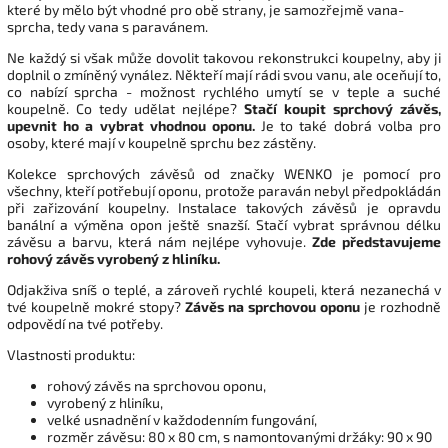
které by mělo být vhodné pro obě strany, je samozřejmě vana-
sprcha, tedy vana s paravánem.
Ne každý si však může dovolit takovou rekonstrukci koupelny, aby ji
doplnil o zmíněný vynález. Někteří mají rádi svou vanu, ale oceňují to,
co nabízí sprcha - možnost rychlého umytí se v teple a suché
koupelně. Co tedy udělat nejlépe?
Stačí koupit sprchový závěs,
upevnit ho a vybrat vhodnou oponu.
Je to také dobrá volba pro
osoby, které mají v koupelně sprchu bez zástěny.
Kolekce sprchových závěsů od značky WENKO je pomocí pro
všechny, kteří potřebují oponu, protože paraván nebyl předpokládán
při zařizování koupelny. Instalace takových závěsů je opravdu
banální a výměna opon ještě snazší. Stačí vybrat správnou délku
závěsu a barvu, která nám nejlépe vyhovuje.
Zde představujeme
rohový závěs vyrobený z hliníku.
Odjakživa sníš o teplé, a zároveň rychlé koupeli, která nezanechá v
tvé koupelně mokré stopy?
Závěs na sprchovou oponu
je rozhodně
odpovědí na tvé potřeby.
Vlastnosti produktu:
rohový závěs na sprchovou oponu,
vyrobený z hliníku,
velké usnadnění v každodenním fungování,
rozměr závěsu: 80 x 80 cm, s namontovanými držáky: 90 x 90