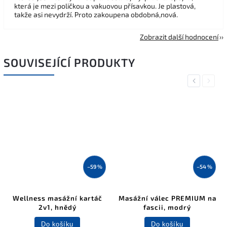
která je mezi poličkou a vakuovou přísavkou. Je plastová,
takže asi nevydrží. Proto zakoupena obdobná,nová.
Zobrazit další hodnocení
SOUVISEJÍCÍ PRODUKTY
Previous
Next
–59 %
–54 %
Wellness masážní kartáč
Masážní válec PREMIUM na
2v1, hnědý
fascii, modrý
Do košíku
Do košíku