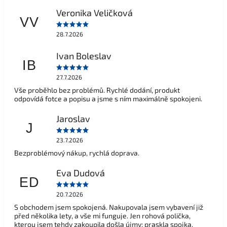
Veronika Veličková
VV
28.7.2026
Ivan Boleslav
IB
27.7.2026
Vše proběhlo bez problémů. Rychlé dodání, produkt
odpovídá fotce a popisu a jsme s ním maximálně spokojeni.
Jaroslav
J
23.7.2026
Bezproblémový nákup, rychlá doprava.
Eva Dudová
ED
20.7.2026
S obchodem jsem spokojená. Nakupovala jsem vybavení již
před několika lety, a vše mi funguje. Jen rohová polička,
kterou jsem tehdy zakoupila došla újmy: praskla spojka,